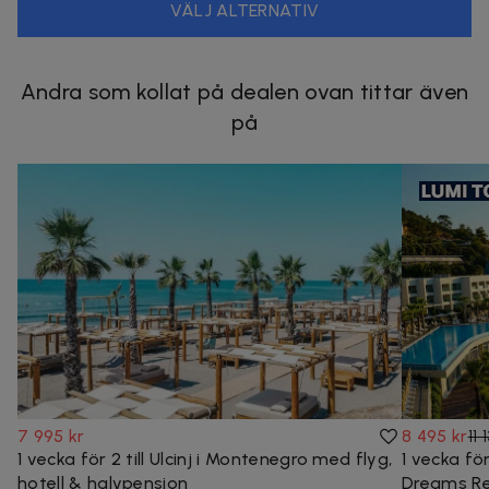
VÄLJ ALTERNATIV
Andra som kollat på dealen ovan tittar även
på
7 995 kr
8 495 kr
11 
1 vecka för 2 till Ulcinj i Montenegro med flyg,
1 vecka för
hotell & halvpension
Dreams Res