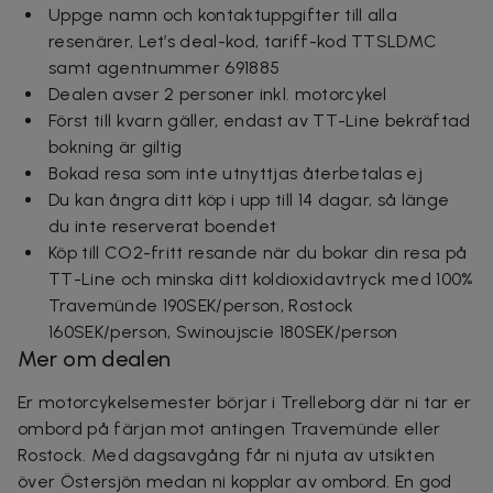
Uppge namn och kontaktuppgifter till alla
resenärer, Let’s deal-kod, tariff-kod TTSLDMC
samt agentnummer 691885
Dealen avser 2 personer i
nkl. motorcykel
Först till kvarn gäller, endast av TT-Line bekräftad
bokning är giltig
Bokad resa som inte utnyttjas återbetalas ej
Du kan ångra ditt köp i upp till 14 dagar, så länge
du inte reserverat boendet
Köp till CO2-fritt resande när du bokar din resa på
TT-Line och minska ditt koldioxidavtryck med 100%
Travemünde 190SEK/person, Rostock
160SEK/person, Swinoujscie 180SEK/person
Mer om dealen
Er motorcykelsemester börjar i Trelleborg där ni tar er
ombord på färjan mot antingen Travemünde eller
Rostock. Med dagsavgång får ni njuta av utsikten
över Östersjön medan ni kopplar av ombord. En god