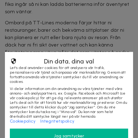
fika ingår så ni kan ladda batterierna inför äventyret
som väntar.
Ombord på TT-Lines moderna färjor hittar ni
restauranger, barer och bekväma sittplatser där ni
kan planera er rutt eller bara njuta av resan. Från
däck har ni fri sikt över vattnet och kan känna
förväntningarna växa inför det som väntar på andra
sidan.
Din data, dina val
Let’s deal använder cookies för att analysera vår trafik,
När ni rullar av färjan i Tyskland öppnar sig en värld av
personalisera vår tjänst och anpassa vår marknadsföring. Genom att
fortsätta använda våra tjänster samtycker du till vår användning av
möjligheter. Tyskland är ett fantastiskt mc-land med
cookies.
slingrande landsvägar genom böljande landskap,
Vi delar information om din användning av våra tjänster med våra
pittoreska byar och historiska städer. Oavsett om ni
annons- och analyspartners, ex. Google, Facebook och Microsoft (se
vår cookiepolicy) för att ge dig relevanta annonser på och utanför
drar mot Alperna i söder, utforskar Schwarzwald med
Let’s deal och för att förstå hur vår marknadsföring presterar. Om du
sina kurvor eller cruisar längs Östersjökusten finns det
samtycker till detta klickar du på “Jag samtycker”. Om du inte
samtycker kan du tacka nej i “Mina val”. Du kan när som helst
rutter för alla smaker.
återkalla ditt samtycke längst ner på vår hemsida.
Cookiepolicy
Integritetspolicy
Om TT-Line
Jag samtycker