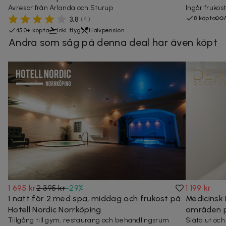
Avresor från Arlanda och Sturup
Ingår frukos
8 köpta
3,8
(
4
)
450+ köpta
Inkl. flyg
Halvpension
Andra som såg på denna deal har även köpt
1 695 kr
2 395 kr
-
29
%
1 199 kr
1 natt för 2 med spa, middag och frukost på
Medicinsk 
Hotell Nordic Norrköping
områden 
Tillgång till gym, restaurang och behandlingsrum
Släta ut och