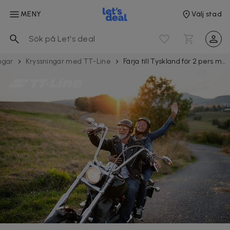
MENY
Välj stad
ingar
Kryssningar med TT-Line
Färja till Tyskland för 2 pers med motorcykel med TT-Line