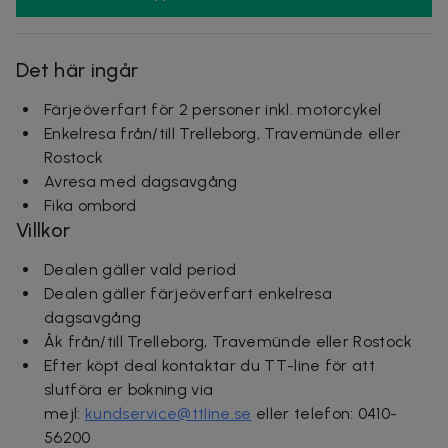
Det här ingår
Färjeöverfart för 2 personer inkl. motorcykel
Enkelresa från/till Trelleborg, Travemünde eller
Rostock
Avresa med dagsavgång
Fika ombord
Villkor
Dealen gäller
vald period
Dealen gäller färjeöverfart enkelresa
dagsavgång
Åk från/till Trelleborg, Travemünde eller Rostock
Efter köpt deal kontaktar du TT-line för att
slutföra er bokning via
mejl:
kundservice@ttline.se
eller telefon: 0410-
56200