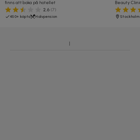
finns att boka på hotellet
Beauty Clini
2,6
(
7
)
450+ köpta
Halvpension
Stockholm