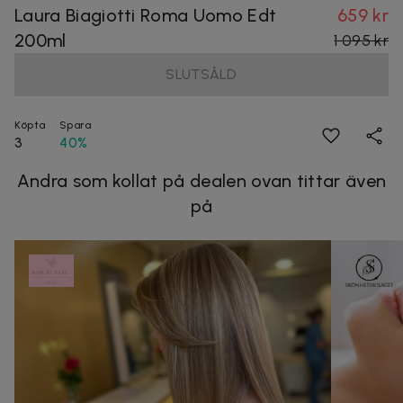
Laura Biagiotti Roma Uomo Edt
659 kr
200ml
1 095 kr
SLUTSÅLD
Köpta
Spara
3
40%
Andra som kollat på dealen ovan tittar även
på