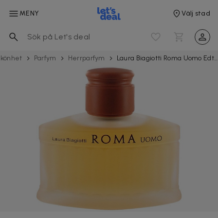
MENY
Välj stad
könhet
Parfym
Herrparfym
Laura Biagiotti Roma Uomo Edt 200ml