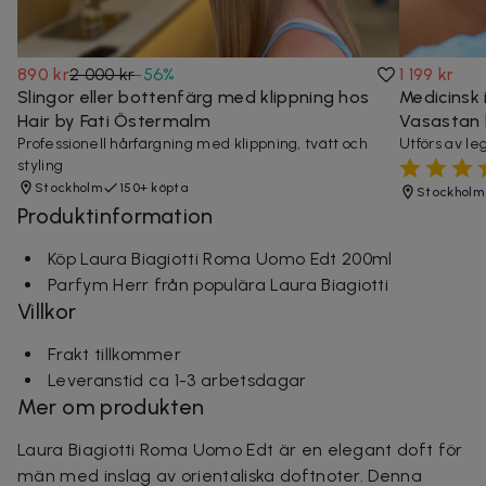
890 kr
2 000 kr
-
56
%
1 199 kr
Slingor eller bottenfärg med klippning hos
Medicinsk 
Hair by Fati Östermalm
Vasastan 
Professionell hårfärgning med klippning, tvätt och
Utförs av le
styling
Stockholm
150+ köpta
Stockholm
Produktinformation
Köp Laura Biagiotti Roma Uomo Edt 200ml
Parfym Herr från populära Laura Biagiotti
Villkor
Frakt tillkommer
Leveranstid ca 1-3 arbetsdagar
Mer om produkten
Laura Biagiotti Roma Uomo Edt är en elegant doft för
män med inslag av orientaliska doftnoter. Denna