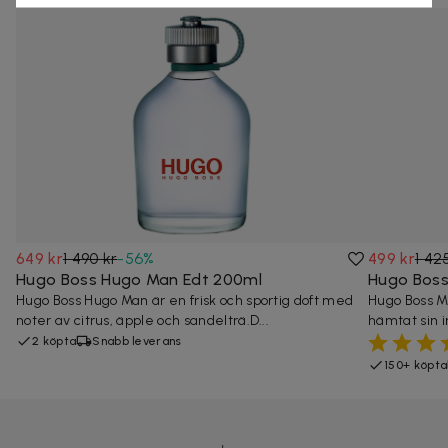
649 kr
1 490 kr
-
56
%
499 kr
1 42
Hugo Boss Hugo Man Edt 200ml
Hugo Boss
Hugo Boss Hugo Man är en frisk och sportig doft med
Hugo Boss M
noter av citrus, äpple och sandelträ.D...
hämtat sin i
2 köpta
Snabb leverans
150+ köpta