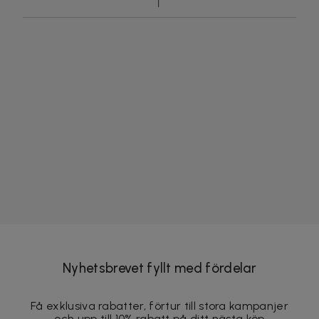
Nyhetsbrevet fyllt med fördelar
Få exklusiva rabatter, förtur till stora kampanjer
och upp till 10% rabatt på ditt nästa köp