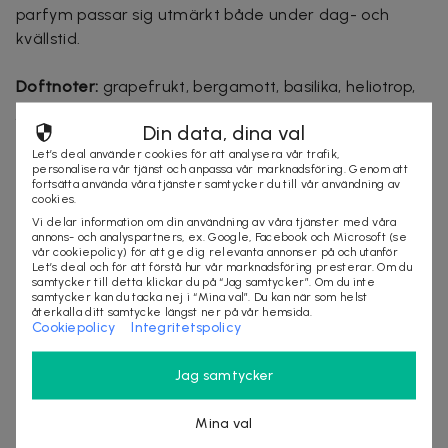
parfym passar sig utmärkt både under dag- och
kvällstid.
Doftnoter:
grapefrukt, bergamott, basilika, heliotrop,
jasmin, patchouli, cederträ, och sandelträ.
Din data, dina val
Let’s deal använder cookies för att analysera vår trafik,
personalisera vår tjänst och anpassa vår marknadsföring. Genom att
fortsätta använda våra tjänster samtycker du till vår användning av
cookies.
Säljes av
Vi delar information om din användning av våra tjänster med våra
annons- och analyspartners, ex. Google, Facebook och Microsoft (se
StylingAgenten
vår cookiepolicy) för att ge dig relevanta annonser på och utanför
Organisationsnummer
:
556797-9819
Let’s deal och för att förstå hur vår marknadsföring presterar. Om du
samtycker till detta klickar du på “Jag samtycker”. Om du inte
samtycker kan du tacka nej i “Mina val”. Du kan när som helst
återkalla ditt samtycke längst ner på vår hemsida.
Cookiepolicy
Integritetspolicy
SLUTSÅLD
Jag samtycker
Andra tittade även på
Mina val