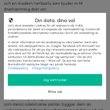
och en modern torrbastu som bjuder in till
återhämtning året om.
För den som vill kombinera värme med ett
Din data, dina val
uppfriskande dopp ligger Edsviken en kort promenad
Let’s deal använder cookies för att analysera vår trafik,
personalisera vår tjänst och anpassa vår marknadsföring. Genom att
bort. Vägen ner är en del av upplevelsen och väl
fortsätta använda våra tjänster samtycker du till vår användning av
framme väntar en svalkande kontrast till bastuns
cookies.
behagliga värme.
Vi delar information om din användning av våra tjänster med våra
annons- och analyspartners, ex. Google, Facebook och Microsoft (se
vår cookiepolicy) för att ge dig relevanta annonser på och utanför
En plats för stillhet, återhämtning och njutning, året
Let’s deal och för att förstå hur vår marknadsföring presterar. Om du
runt.
samtycker till detta klickar du på “Jag samtycker”. Om du inte
samtycker kan du tacka nej i “Mina val”. Du kan när som helst
återkalla ditt samtycke längst ner på vår hemsida.
Om Bergendal
Cookiepolicy
Integritetspolicy
Vid Edsvikens strand, bara 20 minuter från Stockholm
Jag samtycker
och Arlanda, finner ni Bergendal, en plats för
konferenser, fest och avkoppling. Detta är nu en
Mina val
mötesplats som växt ihop med naturen, där den vita
herrgårdsmiljön präglas av modern arkitektur. Precis
som deras adelsmärke pärlan, bygger dem sin