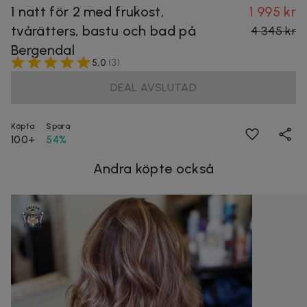
1 natt för 2 med frukost,
1 995 kr
tvårätters, bastu och bad på
4 345 kr
Bergendal
5,0
(
3
)
DEAL AVSLUTAD
Köpta
Spara
100+
54%
Andra köpte också