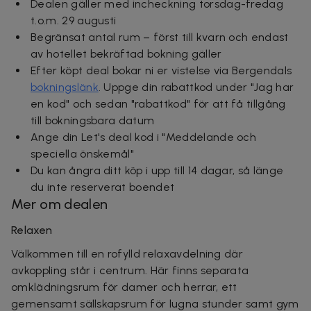
Dealen gäller med incheckning torsdag-fredag
t.o.m. 29 augusti
Begränsat antal rum – först till kvarn och endast
av hotellet bekräftad bokning gäller
Efter köpt deal bokar ni er vistelse via Bergendals
bokningslänk
.
Uppge din rabattkod under "Jag har
en kod" och sedan "rabattkod" för att få tillgång
till bokningsbara datum
Ange din Let's deal kod i "Meddelande och
speciella önskemål"
Du kan ångra ditt köp i upp till 14 dagar, så länge
du inte reserverat boendet
Mer om dealen
Relaxen
Välkommen till en rofylld relaxavdelning där
avkoppling står i centrum. Här finns separata
omklädningsrum för damer och herrar, ett
gemensamt sällskapsrum för lugna stunder samt gym