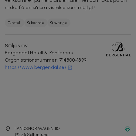
verksamhet på flera års erfarenhet och fokus på att
ni ska få en så bra vistelse som möjligt!
hotell
boende
sverige
Säljes av
Bergendal Hotell & Konferens
Organisationsnummer
:
714800-1899
https://www.bergendal.se/
LANDSNORAVÄGEN 110
192 55
Sollentuna