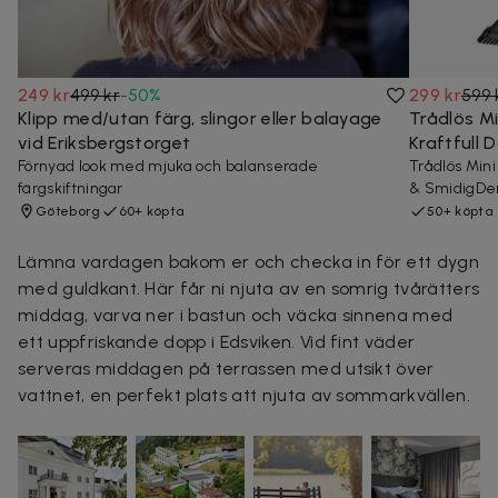
249 kr
499 kr
-
50
%
299 kr
599 
Klipp med/utan färg, slingor eller balayage
Trådlös 
vid Eriksbergstorget
Kraftfull
Förnyad look med mjuka och balanserade
Trådlös Min
färgskiftningar
& SmidigDen
Göteborg
60+ köpta
50+ köpta
Lämna vardagen bakom er och checka in för ett dygn
med guldkant. Här får ni njuta av en somrig tvårätters
middag, varva ner i bastun och väcka sinnena med
ett uppfriskande dopp i Edsviken
. Vid fint väder
serveras middagen på terrassen med utsikt över
vattnet, en perfekt plats att njuta av sommarkvällen.