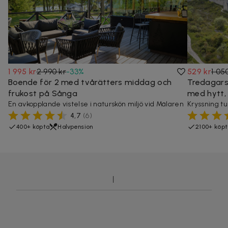
1 995 kr
2 990 kr
-
33
%
529 kr
1 05
Boende för 2 med tvårätters middag och
Tredagarsk
frukost på Sånga
med hytt,
En avkopplande vistelse i naturskön miljö vid Mälaren
Kryssning t
4,7
(
6
)
400+ köpta
Halvpension
2100+ köp