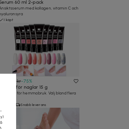
Serum 60 ml 2-pack
Ansiktsserum med kollagen, vitamin C och
hyaluronsyra
1 köpt
49 kr
199 kr
-
75
%
Polygel för naglar 15 g
Nagelgel för hemmabruk. Välj bland flera
a
färger.
3 köpta
Snabb leverans
-
cy)
tå
å