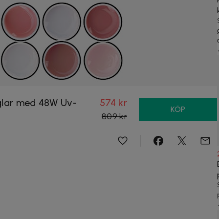
glar med 48W Uv-
574 kr
KÖP
809 kr