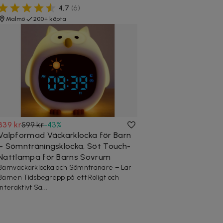
4,7
(
6
)
Malmö
200+ köpta
339 kr
599 kr
-
43
%
Valpformad Väckarklocka för Barn
– Sömnträningsklocka, Söt Touch-
Nattlampa för Barns Sovrum
Barnväckarklocka och Sömntränare – Lär
Barnen Tidsbegrepp på ett Roligt och
Interaktivt Sä...