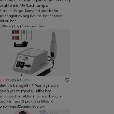
kvalité inkl Uv/Led-lampa
Startkit UV-gel Komplett startkit för
gelénaglar av hög kvalité. Här finner du
allt du beh...
10+ köpta
Snabb leverans
219 kr
329 kr
-
33
%
Elektrisk nagelfil / Manikyr och
pedikyrset med 12 tillbehör
Smidig och effektiv fil för manikyr och
pedikyr med 12 praktiska tillbehör.
50+ köpta
Snabb leverans