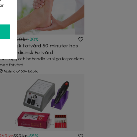
kan
455 kr
650 kr
-
30
%
Medicinsk fotvård 50 minuter hos
Miris Medicinsk Fotvård
Förebygg och behandla vanliga fotproblem
med fotvård
Malmö
60+ köpta
269 kr
599 kr
-
55
%