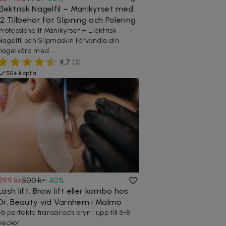
Elektrisk Nagelfil – Manikyrset med
12 Tillbehör för Slipning och Polering
Professionellt Manikyrset – Elektrisk
Nagelfil och Slipmaskin Förvandla din
nagelvård med ...
4,7
(
3
)
50+ köpta
299 kr
500 kr
-
40
%
Lash lift, Brow lift eller kombo hos
Dr. Beauty vid Värnhem i Malmö
Få perfekta fransar och bryn i upp till 6-8
veckor