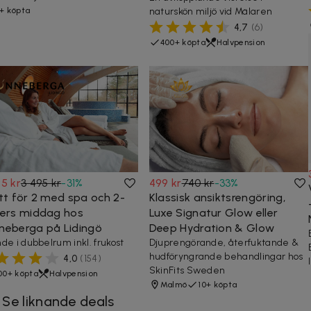
+ köpta
naturskön miljö vid Mälaren
4,7
(
6
)
400+ köpta
Halvpension
5 kr
3 495 kr
-
31
%
499 kr
740 kr
-
33
%
att för 2 med spa och 2-
Klassisk ansiktsrengöring,
ters middag hos
Luxe Signatur Glow eller
neberga på Lidingö
Deep Hydration & Glow
de i dubbelrum inkl. frukost
Djuprengörande, återfuktande &
hudföryngrande behandlingar hos
4,0
(
154
)
SkinFits Sweden
00+ köpta
Halvpension
Malmö
10+ köpta
Se liknande deals