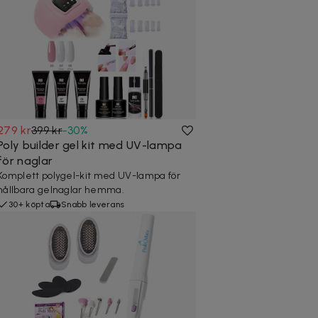
279 kr
399 kr
-
30
%
Poly builder gel kit med UV-lampa
för naglar
Komplett polygel-kit med UV-lampa för
hållbara gelnaglar hemma.
30+ köpta
Snabb leverans