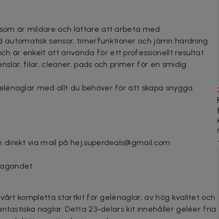
a som är mildare och lättare att arbeta med
 automatisk sensor, timerfunktioner och jämn härdning
h är enkelt att använda för ett professionellt resultat
enslar, filar, cleaner, pads och primer för en smidig
gelénaglar med allt du behöver för att skapa snygga
n direkt via mail på hej.superdeals@gmail.com
ttagandet
vårt kompletta startkit för gelénaglar, av hög kvalitet och
ntastiska naglar. Detta 23-delars kit innehåller geléer fria