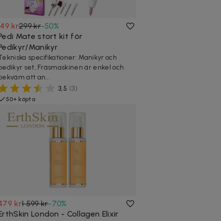
149 kr
299 kr
-
50
%
Pedi Mate stort kit för
Pedikyr/Manikyr
Tekniska specifikationer: Manikyr och
pedikyr set, Fräsmaskinen är enkel och
bekväm att an...
3,5
(
3
)
50+ köpta
479 kr
1 599 kr
-
70
%
ErthSkin London - Collagen Elixir