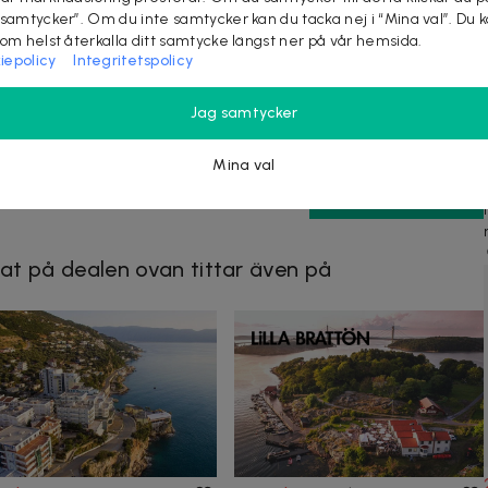
 samtycker”. Om du inte samtycker kan du tacka nej i “Mina val”. Du 
som helst återkalla ditt samtycke längst ner på vår hemsida.
iepolicy
Integritetspolicy
Jag samtycker
Mina val
KÖP
at på dealen ovan tittar även på