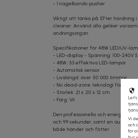
- 1 nagelbands-pusher
Viktigt att tänka på: Efter härdnin
cleaner. Använd alla geléer varsamt,
andningsorgan.
Specifikationer för 48W LED/UV-la
- LED-display - Spänning: 100-240V
- 48W, 33 effektiva LED-lampor
- Automatisk sensor
- Livslängd: över 50 000 timmar
- No dead-zone teknologi för jämn
- Storlek: 21 x 20 x 12 cm
Let’s
- Färg: Vit
tjän
tjän
Den professionella och energisnåla 
Vi d
och 99 sekunder, samt en automatis
och 
både händer och fötter.
för a
hur 