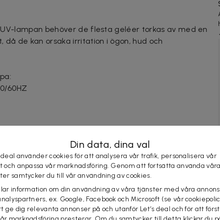
g i UV-lampan behöver de flesta geléer torkas av med en
 då de kan orsaka irritation i ögon, hud och
mpa:
 50/60HZ
 härdning
Din data, dina val
 deal använder cookies för att analysera vår trafik, personalisera vår
st och anpassa vår marknadsföring. Genom att fortsätta använda vår
ster samtycker du till vår användning av cookies.
48W LED/UV-lampan har timerinställningar på 10, 30, 60
elar information om din användning av våra tjänster med våra annons
k sensorfunktion. Den är lätt att använda och passar
analyspartners, ex. Google, Facebook och Microsoft (se vår cookiepoli
tt ge dig relevanta annonser på och utanför Let’s deal och för att förs
vår marknadsföring presterar. Om du samtycker till detta klickar du p