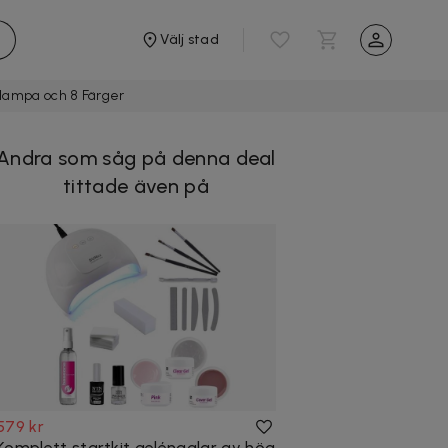
Välj stad
lampa och 8 Färger
Andra som såg på denna deal
tittade även på
579 kr
Komplett startkit gelénaglar av hög