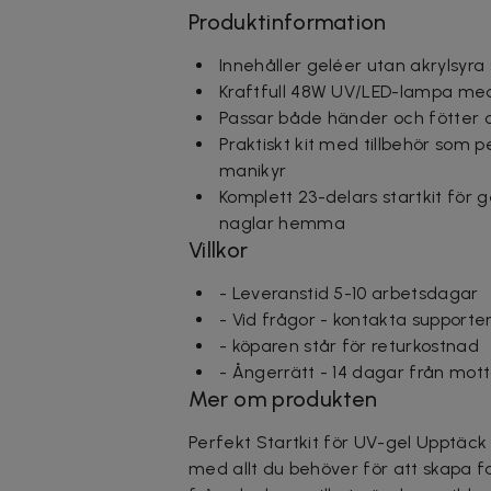
Produktinformation
Innehåller geléer utan akrylsyr
Kraftfull 48W UV/LED-lampa med
Passar både händer och fötter oc
Praktiskt kit med tillbehör som p
manikyr
Komplett 23-delars startkit för 
naglar hemma
Villkor
- Leveranstid 5-10 arbetsdagar
- Vid frågor - kontakta supporte
- köparen står för returkostnad
- Ångerrätt - 14 dagar från mo
Mer om produkten
Perfekt Startkit för UV-gel Upptäck 
med allt du behöver för att skapa fa