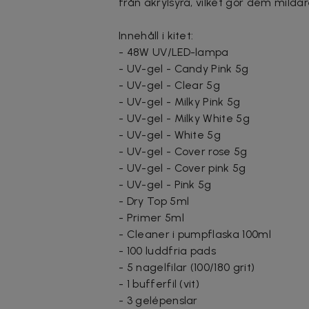
från akrylsyra, vilket gör dem milda
Innehåll i kitet:
- 48W UV/LED-lampa
- UV-gel - Candy Pink 5g
- UV-gel - Clear 5g
- UV-gel - Milky Pink 5g
- UV-gel - Milky White 5g
- UV-gel - White 5g
- UV-gel - Cover rose 5g
- UV-gel - Cover pink 5g
- UV-gel - Pink 5g
- Dry Top 5ml
- Primer 5ml
- Cleaner i pumpflaska 100ml
- 100 luddfria pads
- 5 nagelfilar (100/180 grit)
- 1 bufferfil (vit)
- 3 gelépenslar