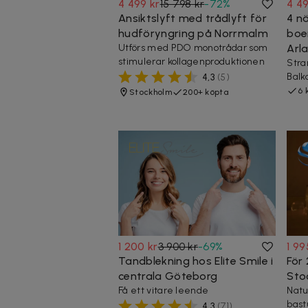
4 499 kr
15 798 kr
-
72
%
4 49
Ansiktslyft med trådlyft för
4 n
hudföryngring på Norrmalm
boen
Utförs med PDO monotrådar som
Arl
stimulerar kollagenproduktionen
Stra
Balk
4,3
(
5
)
6 
Stockholm
200+ köpta
1 200 kr
3 900 kr
-
69
%
1 99
Tandblekning hos Elite Smile i
För 
centrala Göteborg
Sto
Få ett vitare leende
Natu
bast
4,3
(
71
)