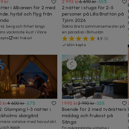
9 kr
2 995 kr
6 690 kr
-
55
%
ätter i Albanien för 2 med
2 nätter i stuga för 2-5
de, hyrbil och flyg från
personer på Lilla Brattön på
anda
Tjörn 2026
nd, berg och frihet längs
Säkra årets sommarsemester på
ans vackraste kust i Vlore
en paradisö i Bohuslän
köpta
Inkl. frukost
4,9
(
3
)
650+ köpta
5 kr
4 600 kr
-
57
%
1 995 kr
2 990 kr
-
33
%
2: Glamping 1-3 nätter i
Boende för 2 med tvårätters
ckholms skärgård
middag och frukost på
rnära vistelse med havsutsikt,
Sånga
u och kajak
En avkopplande vistelse i