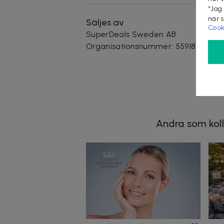
“Jag
när 
Säljes av
Cook
SuperDeals Sweden AB
Organisationsnummer
:
559185-1901
Andra som koll