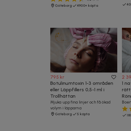
40
Göteborg
4900+ köpta
795 kr
2 39
Botulinumtoxin 1-3 områden
1 n
eller Läppfillers 0,5-1 ml i
rät
Trollhättan
Rön
Mjuka upp fina linjer och få ökad
Boen
volym i läpparna
Göteborg
5 köpta
18