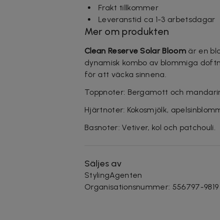
Frakt tillkommer
Leveranstid ca 1-3 arbetsdagar
Mer om produkten
Clean Reserve Solar Bloom
är en bl
dynamisk kombo av blommiga doftn
för att väcka sinnena.
Toppnoter: Bergamott och mandari
Hjärtnoter: Kokosmjölk, apelsinblom
Basnoter: Vetiver, kol och patchouli.
Säljes av
StylingAgenten
Organisationsnummer
:
556797-9819