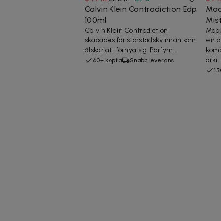
Calvin Klein Contradiction Edp
Mad
100ml
Mis
Calvin Klein Contradiction
Mado
skapades för storstadskvinnan som
en b
älskar att förnya sig. Parfym...
komb
orki..
60+ köpta
Snabb leverans
15