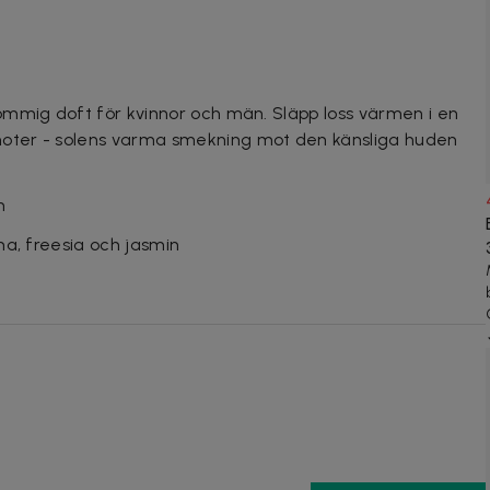
ommig doft för kvinnor och män. Släpp loss värmen i en
oter - solens varma smekning mot den känsliga huden
n
ma, freesia och jasmin