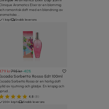
Clinique Aromatics Elixir är en blommig
och romantisk doft med en blandning av
aromatiska ...
1 köpt
Snabb leverans
479 kr
795 kr
-
40
%
Escada Sorbetto Rosso Edt 100ml
Escada Sorbetto Rosso är en härlig doft
fylld av njutning och glädje. En krispig och
sprud...
4,8
(
8
)
200+ köpta
Snabb leverans