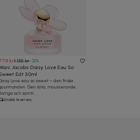
778 kr
1 135 kr
-
31
%
Marc Jacobs Daisy Love Eau So
Sweet Edt 50ml
Daisy Love eau so sweet – den friska
gourmanden. Den söta, mousserande,
flörtiga och samti...
Snabb leverans