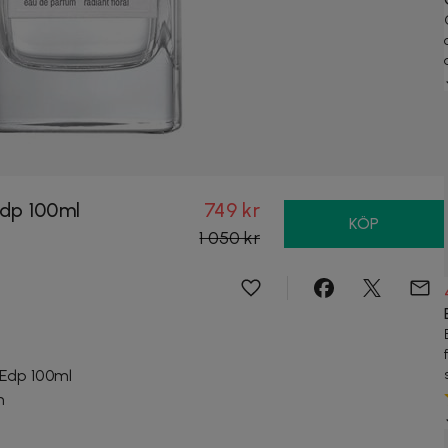
dp 100ml
749 kr
KÖP
1 050 kr
Edp 100ml
n