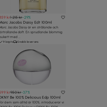
859 kr
1 215 kr
-
29
%
Marc Jacobs Daisy Edt 100ml
Marc Jacobs Daisy är en strålande och
förtrollande doft. En sprudlande blommig
bukett med ...
9 köpta
Snabb leverans
599 kr
950 kr
-
37
%
DKNY Be 100% Delicious Edp 100ml
För dem som alltid är 100%, introducerar vi