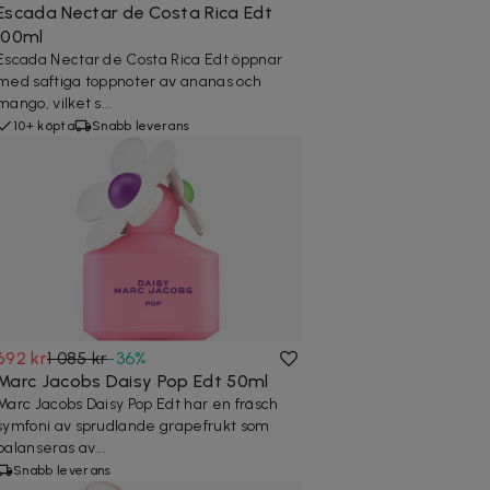
Escada Nectar de Costa Rica Edt
100ml
Escada Nectar de Costa Rica Edt öppnar
med saftiga toppnoter av ananas och
mango, vilket s...
10+ köpta
Snabb leverans
692 kr
1 085 kr
-
36
%
Marc Jacobs Daisy Pop Edt 50ml
Marc Jacobs Daisy Pop Edt har en fräsch
symfoni av sprudlande grapefrukt som
balanseras av...
Snabb leverans