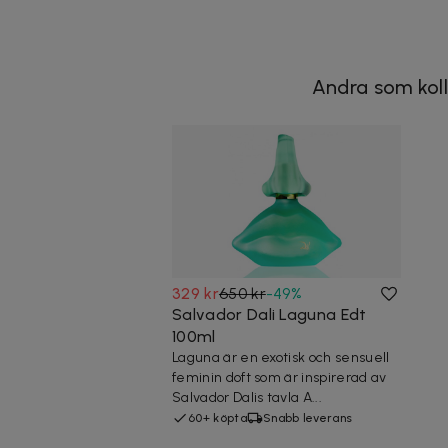
Andra som koll
329 kr
650 kr
-
49
%
Salvador Dali Laguna Edt
100ml
Laguna är en exotisk och sensuell
feminin doft som är inspirerad av
Salvador Dalis tavla A...
60+ köpta
Snabb leverans