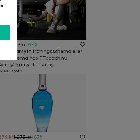
kan
199 kr
599 kr
-
67
%
Skräddarsytt träningsschema eller
kostschema hos PTcoach.nu
Kom igång med din träning
40+ köpta
379 kr
1 075 kr
-
65
%