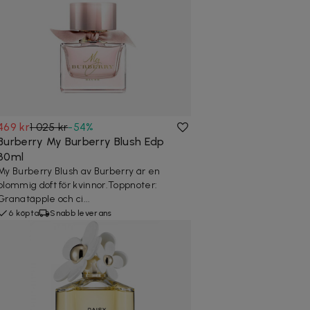
469 kr
1 025 kr
-
54
%
Burberry My Burberry Blush Edp
30ml
My Burberry Blush av Burberry är en
blommig doft för kvinnor.Toppnoter:
Granatäpple och ci...
6 köpta
Snabb leverans