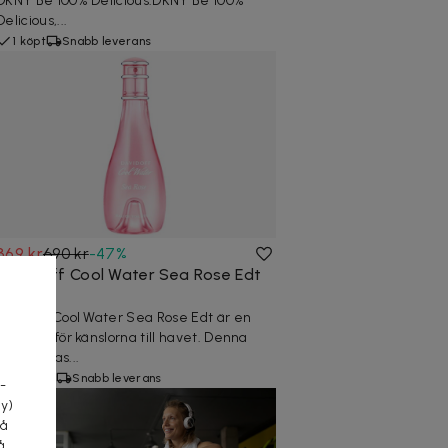
DKNY Be 100% Delicious.DKNY Be 100%
Delicious,...
1 köpt
Snabb leverans
369 kr
690 kr
-
47
%
Davidoff Cool Water Sea Rose Edt
100ml
Davidoff Cool Water Sea Rose Edt är en
doft som för känslorna till havet. Denna
a
parfym pas...
2 köpta
Snabb leverans
-
cy)
tå
å