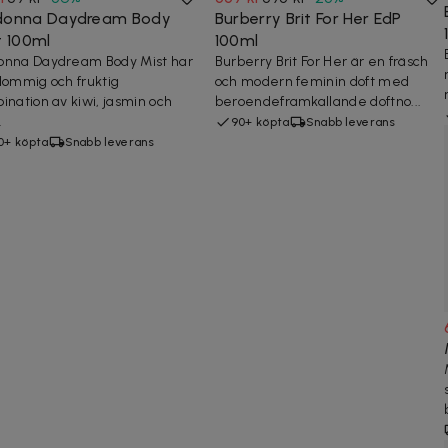
onna Daydream Body
Burberry Brit For Her EdP
t 100ml
100ml
nna Daydream Body Mist har
Burberry Brit For Her är en fräsch
lommig och fruktig
och modern feminin doft med
ination av kiwi, jasmin och
beroendeframkallande doftno...
.
90+ köpta
Snabb leverans
0+ köpta
Snabb leverans