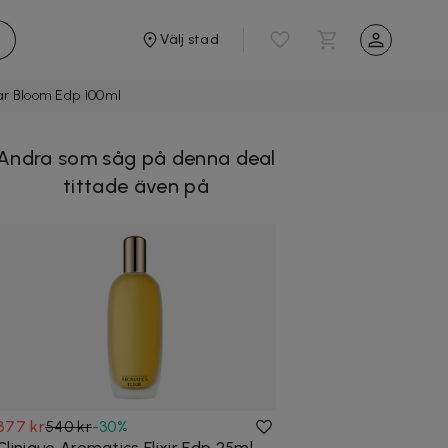
Välj stad
r Bloom Edp 100ml
Andra som såg på denna deal
tittade även på
377 kr
540 kr
-
30
%
Clinique Aromatics Elixir Edp 25ml