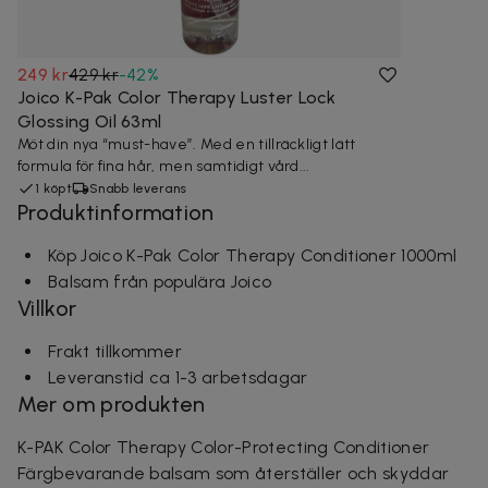
249 kr
429 kr
-
42
%
Joico K-Pak Color Therapy Luster Lock
Glossing Oil 63ml
Möt din nya “must-have”. Med en tillräckligt lätt
formula för fina hår, men samtidigt vård...
1 köpt
Snabb leverans
Produktinformation
Köp Joico K-Pak Color Therapy Conditioner 1000ml
Balsam från populära Joico
Villkor
Frakt tillkommer
Leveranstid ca 1-3 arbetsdagar
Mer om produkten
K-PAK Color Therapy Color-Protecting Conditioner
Färgbevarande balsam som återställer och skyddar