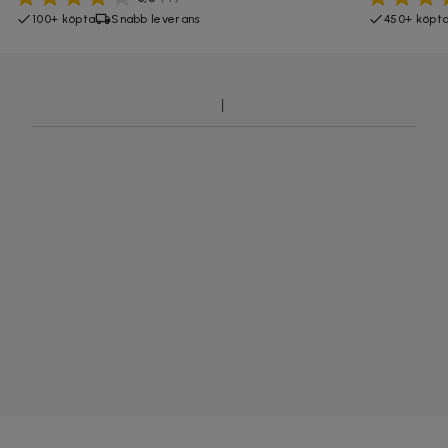
100+ köpta
Snabb leverans
450+ köpt