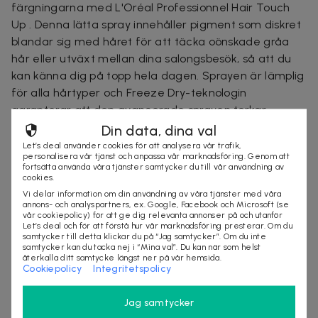
färgningarna med L'Oréal Professionnel Hair Touch
Up . Denna lätta spray innehåller pigment som diskret
blandar sig med håret för att täcka oönskade gråa
hår eller utväxt mellan dina salongsbesök, så att du
kan känna dig på topp hela dagen. Sprayen är lämplig
för alla hårtyper och Freeze Dry-teknologin
garanterar att den avancerade sprayen torkar
omedelbart utan att kladda, medan det fina
Din data, dina val
munstycket gör den lätt att applicera precis där du vill
Let’s deal använder cookies för att analysera vår trafik,
personalisera vår tjänst och anpassa vår marknadsföring. Genom att
ha den. Lätt att skölja ur med schampo.
fortsätta använda våra tjänster samtycker du till vår användning av
cookies.
Vi delar information om din användning av våra tjänster med våra
annons- och analyspartners, ex. Google, Facebook och Microsoft (se
Säljes av
vår cookiepolicy) för att ge dig relevanta annonser på och utanför
Let’s deal och för att förstå hur vår marknadsföring presterar. Om du
StylingAgenten
samtycker till detta klickar du på “Jag samtycker”. Om du inte
Organisationsnummer
:
556797-9819
samtycker kan du tacka nej i “Mina val”. Du kan när som helst
återkalla ditt samtycke längst ner på vår hemsida.
Cookiepolicy
Integritetspolicy
SLUTSÅLD
Jag samtycker