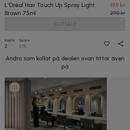
L'Oréal Hair Touch Up Spray Light
199 kr
Brown 75ml
290 kr
SLUTSÅLD
Köpta
Spara
2
31%
Andra som kollat på dealen ovan tittar även
på