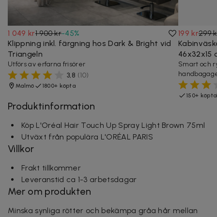
1 049 kr
1 900 kr
-
45
%
199 kr
299 k
Klippning inkl. färgning hos Dark & Bright vid
Kabinväsk
Triangeln
46x32x15 
Utförs av erfarna frisörer
Smart och r
handbagage 
3,8
(
10
)
Malmö
1800+ köpta
150+ köpta
Produktinformation
Köp L'Oréal Hair Touch Up Spray Light Brown 75ml
Utväxt från populära L'ORÉAL PARIS
Villkor
Frakt tillkommer
Leveranstid ca 1-3 arbetsdagar
Mer om produkten
Minska synliga rötter och bekämpa gråa hår mellan