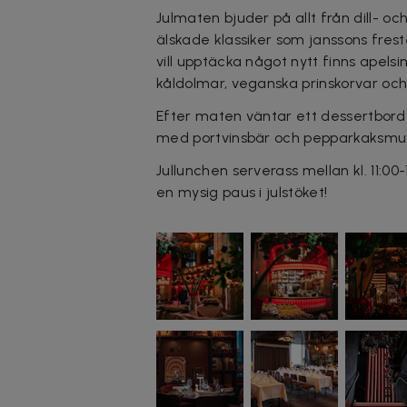
Julmaten bjuder på allt från dill- och
älskade klassiker som janssons frest
vill upptäcka något nytt finns apel
kåldolmar, veganska prinskorvar och b
Efter maten väntar ett dessertbord
med portvinsbär och pepparkaksmuf
Jullunchen serverass mellan kl. 11:00
en mysig paus i julstöket!