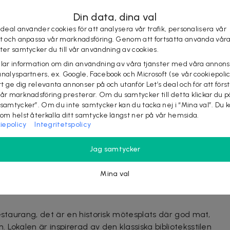
Din data, dina val
 deal använder cookies för att analysera vår trafik, personalisera vår
 hemlagade specialiteter
st och anpassa vår marknadsföring. Genom att fortsätta använda vår
 i alla sittningar
ster samtycker du till vår användning av cookies.
nella, vegetariska och veganska rätter
elar information om din användning av våra tjänster med våra annons
jö på Medborgarplatsen i Södermalm
analyspartners, ex. Google, Facebook och Microsoft (se vår cookiepoli
unnelbana och kommunikationer
tt ge dig relevanta annonser på och utanför Let’s deal och för att förs
vår marknadsföring presterar. Om du samtycker till detta klickar du p
 samtycker”. Om du inte samtycker kan du tacka nej i “Mina val”. Du 
tningstid
som helst återkalla ditt samtycke längst ner på vår hemsida.
iepolicy
Integritetspolicy
ioteket Live´s
bokningslänk
. Välj antal personer, önskat
och lunch-tid samt uppge Let´s deal-kod/er
Jag samtycker
ill 3 år. Barn 4-12 år: 250 kr (betalas på plats)
 innan avtalad tid
Mina val
estaurang, det är en historisk mötesplats där god mat,
Lokalen är inspirerad av den klassiska biblioteksstilen