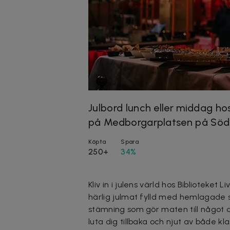
Julbord lunch eller middag hos
på Medborgarplatsen på Sö
Köpta
Spara
250+
34%
Kliv in i julens värld hos Bibliotek
härlig julmat fylld med hemlagade 
stämning som gör maten till något al
luta dig tillbaka och njut av både kl