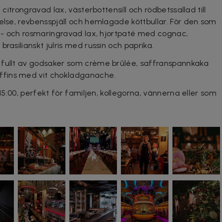
 citrongravad lax, västerbottensill och rödbetssallad till
else, revbensspjäll och hemlagade köttbullar. För den som
sin- och rosmaringravad lax, hjortpaté med cognac,
rasilianskt julris med russin och paprika.
 fullt av godsaker som crème brûlée, saffranspannkaka
fins med vit chokladganache.
-15:00, perfekt för familjen, kollegorna, vännerna eller som