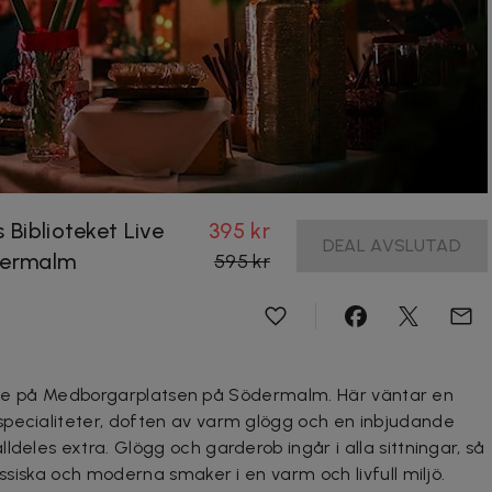
 Biblioteket Live
395 kr
DEAL AVSLUTAD
dermalm
595 kr
et Live på Medborgarplatsen på Södermalm. Här väntar en
specialiteter, doften av varm glögg och en inbjudande
ldeles extra. Glögg och garderob ingår i alla sittningar, så
assiska och moderna smaker i en varm och livfull miljö.