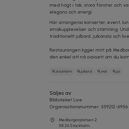
med högt i tak, stora fönster och v
elegans och energi.
Här arrangeras konserter, event, lu
smakupplevelser och stämning. Under 
traditionellt julbord, julkänsla och liv
Restaurangen ligger mitt på Medborg
den enkel att nå oavsett om du komm
stockholm
julbord
mat
jul
Säljes av
Biblioteket Live
Organisationsnummer
:
559212-6956
Medborgarplatsen 2
118 26
Stockholm