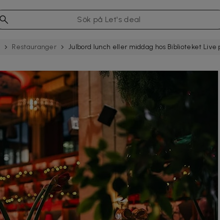
k
Restau­rang­er
Julbord lunch eller middag hos Biblioteket Li