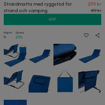
Strandmatta med ryggstöd för
299 kr
strand och camping
419 kr
KÖP
Köpta
Spara
9
29%