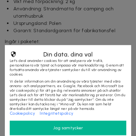
Vikt med förpackning: 2 kg
Användning: Strandmatta för camping och
utomhusbruk
Ursprungsland: Polen
Garanti: Standardgaranti för fabrikationsfel
Ingår i paketet:
1 st strandmatta med integrerad kudde
Din data, dina val
Let’s deal använder cookies för att analysera vår trafik,
Leveranstid: 1–3 arbetsdagar
personalisera vår tjänst och anpassa vår marknadsföring. Genom att
fortsätta använda våra tjänster samtycker du till vår användning av
cookies.
Vi delar information om din användning av våra tjänster med våra
Säljes av
annons- och analyspartners, ex. Google, Facebook och Microsoft (se
vår cookiepolicy) för att ge dig relevanta annonser på och utanför
Nordmagasinet.com
Let’s deal och för att förstå hur vår marknadsföring presterar. Om du
Organisationsnummer
:
556905-5238
samtycker till detta klickar du på “Jag samtycker”. Om du inte
samtycker kan du tacka nej i “Mina val”. Du kan när som helst
återkalla ditt samtycke längst ner på vår hemsida.
Cookiepolicy
Integritetspolicy
KÖP
Jag samtycker