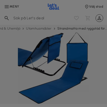
MENY
Välj stad
rd & Utemiljö
Utomhusmöbler
Strandmatta med ryggstöd för strand och camping