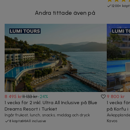
1200+ köp
Andra tittade även på
8 495 kr
11 133 kr
-
24
%
9 800 kr
1 vecka för 2 inkl. Ultra All Inclusive på Blue
1 vecka fö
Dreams Resort i Turkiet
på Korfu i
Ingår frukost, lunch, snacks, middag och dryck
Avkopplande
Kavos
8 köpta
All inclusive