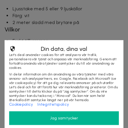
Ljusstake med 5 eller 9 ljuskällor
Färg: vit
2 meter sladd med
brytare på
Villkor
Frakt tillkommer
Leveranstid: ca 7 arbetsdagar
Din data, dina val
Mer om produkten
Let’s deal använder cookies för att analysera vår trafik,
personalisera vår tjänst och anpassa vår marknadsföring. Genom att
fortsätta använda våra tjänster samtycker du till vår användning av
Storleksguide:
cookies.
Vi delar information om din användning av våra tjänster med våra
Ljusstake med 5 ljuskällor:
annons- och analyspartners, ex. Google, Facebook och Microsoft (se
vår cookiepolicy) för att ge dig relevanta annonser på och utanför
Bredd: 40 cm
Let’s deal och för att förstå hur vår marknadsföring presterar. Om du
samtycker till detta klickar du på “Jag samtycker”. Om du inte
Höjd: 27.5 cm
samtycker kan du tacka nej i “Mina val”. Du kan när som helst
Djup: 5 cm
återkalla ditt samtycke längst ner på vår hemsida.
Cookiepolicy
Integritetspolicy
Effekt: 3W
Sockel: E10
Jag samtycker
Ljusstake med 9 ljuskällor: