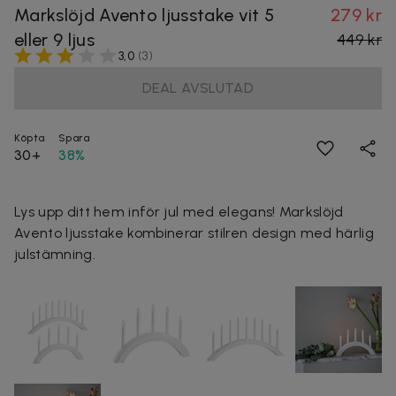
Markslöjd Avento ljusstake vit 5
279 kr
eller 9 ljus
449 kr
3,0
(
3
)
DEAL AVSLUTAD
Köpta
Spara
30+
38%
Lys upp ditt hem inför jul med elegans! Markslöjd
Avento ljusstake kombinerar stilren design med härlig
julstämning.