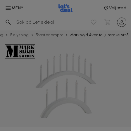
MENY
Välj stad
ng
Belysning
Fönster­lampor
Markslöjd Avento ljusstake vit 5 eller 9 ljus