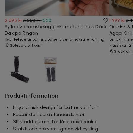
2 695 kr
6 000 kr
-
55
%
1 999 kr
3 4
Byte av bromsbelägg inkl. material hos Däck
Grekisk & 
Dax på Ringön
Agapi Gri
Kvalitetsdelar och snabb service för säkrare körning
Smakrik med
klassiska rät
Göteborg
1 köpt
Stockholm
Produktinformation
Ergonomisk design för bättre komfort
Passar de flesta standardstyren
Slitstarkt gummi för lång användning
Stabilt och bekvämt grepp vid cykling