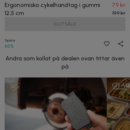
Ergonomiska cykelhandtag i gummi
79 kr
12,5 cm
199 kr
SLUTSÅLD
Spara
60%
Andra som kollat på dealen ovan tittar även
på