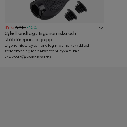
119 kr
199 kr
-
40
%
Cykelhandtag / Ergonomiska och
stötdämpande grepp
Ergonomiska cykelhandtag med halkskydd och
stötdämpning för bekvämare cykelturer.
4 köpta
Snabb leverans