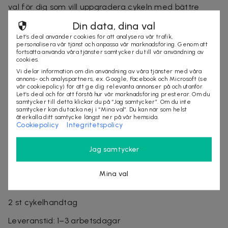
val för dig som vill uppgradera cykeln med bättre
komfort och grepp vid varje cykeltur.
Din data, dina val
Specifikationer:
Let’s deal använder cookies för att analysera vår trafik,
personalisera vår tjänst och anpassa vår marknadsföring. Genom att
fortsätta använda våra tjänster samtycker du till vår användning av
Material: Fast gummi
cookies.
Färg: Svart
Vi delar information om din användning av våra tjänster med våra
annons- och analyspartners, ex. Google, Facebook och Microsoft (se
Mått (L): 12,5 cm
vår cookiepolicy) för att ge dig relevanta annonser på och utanför
Mått innerdiameter: 22 mm
Let’s deal och för att förstå hur vår marknadsföring presterar. Om du
samtycker till detta klickar du på “Jag samtycker”. Om du inte
Vikt med förpackning: 145 g
samtycker kan du tacka nej i “Mina val”. Du kan när som helst
Ergonomisk design: Ja
återkalla ditt samtycke längst ner på vår hemsida.
Cookiepolicy
Integritetspolicy
Montering: Passar de flesta standardstyren
Användning: Bekväma handtag för cykelstyren
Jag samtycker
Ursprungsland: Nederländerna
Garanti: Standardgaranti för fabrikationsfel
Mina val
Ingår i paketet:
2 st cykelhandtag
Leveranstid: 1–3 arbetsdagar