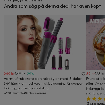
9 köpta
Snabb leverans
Andra som såg på denna deal har även köpt
249 kr
349 kr
-
29
%
89 kr
126 kr
Varmluftsborste och hårstyler med 5 delar
Frukost e
5-i-1 hårstyler med keramisk beläggning för skonsam
eller Öst
torkning, plattning och styling.
Nybryggt kaf
20+ köpta
Snabb leverans
mättande l
Stockholm