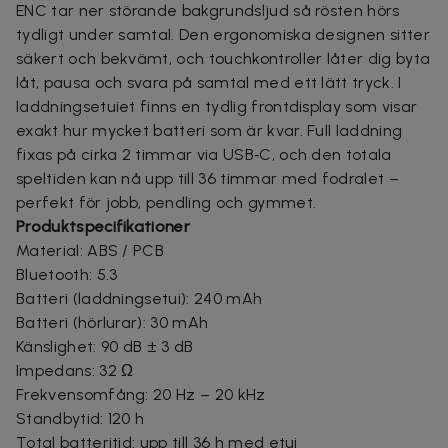
ENC tar ner störande bakgrundsljud så rösten hörs
tydligt under samtal. Den ergonomiska designen sitter
säkert och bekvämt, och touchkontroller låter dig byta
låt, pausa och svara på samtal med ett lätt tryck. I
laddningsetuiet finns en tydlig frontdisplay som visar
exakt hur mycket batteri som är kvar. Full laddning
fixas på cirka 2 timmar via USB‑C, och den totala
speltiden kan nå upp till 36 timmar med fodralet –
perfekt för jobb, pendling och gymmet.
Produktspecifikationer
Material: ABS / PCB
Bluetooth: 5.3
Batteri (laddningsetui): 240 mAh
Batteri (hörlurar): 30 mAh
Känslighet: 90 dB ± 3 dB
Impedans: 32 Ω
Frekvensomfång: 20 Hz – 20 kHz
Standbytid: 120 h
Total batteritid: upp till 36 h med etui