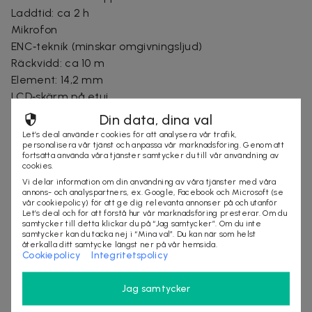
Laddtid: ca 2 h
Mikrofon
ENC‑teknik (minskar omgivningsljud)
Räckvidd: ca 10 m
Element: 14,2 mm
LCD‑skärm på etui
USB‑C
Din data, dina val
Röstassistent: kompatibel med Siri
Let’s deal använder cookies för att analysera vår trafik,
personalisera vår tjänst och anpassa vår marknadsföring. Genom att
I förpackningen: TWS‑hörlurar (vit), laddkabel,
fortsätta använda våra tjänster samtycker du till vår användning av
bruksanvisning
cookies.
Vi delar information om din användning av våra tjänster med våra
annons- och analyspartners, ex. Google, Facebook och Microsoft (se
vår cookiepolicy) för att ge dig relevanta annonser på och utanför
Säljes av
Let’s deal och för att förstå hur vår marknadsföring presterar. Om du
samtycker till detta klickar du på “Jag samtycker”. Om du inte
Nordic Online Sales AB
samtycker kan du tacka nej i “Mina val”. Du kan när som helst
återkalla ditt samtycke längst ner på vår hemsida.
Organisationsnummer
:
559098-7318
Cookiepolicy
Integritetspolicy
Jag samtycker
KÖP