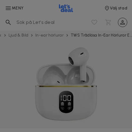
MENY
Välj stad
k
Ljud & Bild
In-ear hörlurar
TWS Trådlösa In-Ear Hörlurar ENC, Bluetooth 5.3, LCD‑display och Touchkontroller Vit