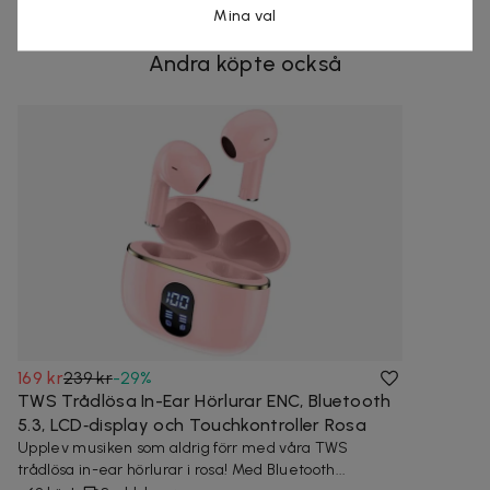
Mina val
Andra köpte också
169 kr
239 kr
-
29
%
TWS Trådlösa In-Ear Hörlurar ENC, Bluetooth
5.3, LCD‑display och Touchkontroller Rosa
Upplev musiken som aldrig förr med våra TWS
trådlösa in-ear hörlurar i rosa! Med Bluetooth...