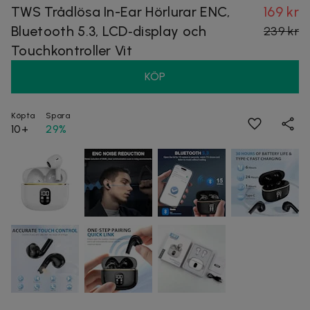
TWS Trådlösa In-Ear Hörlurar ENC,
169 kr
Bluetooth 5.3, LCD‑display och
239 kr
Touchkontroller Vit
KÖP
Köpta
Spara
10+
29%