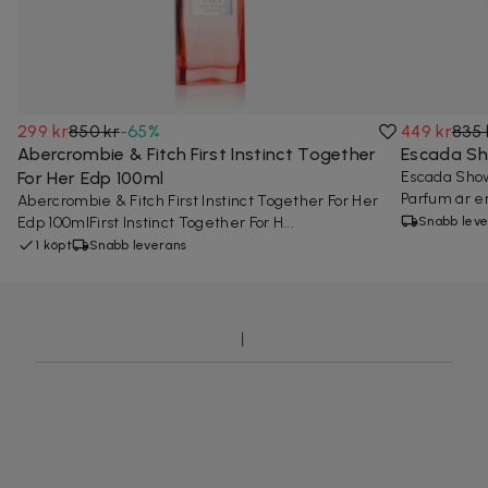
299 kr
850 kr
-
65
%
449 kr
835 
Abercrombie & Fitch First Instinct Together
Escada Sh
For Her Edp 100ml
Escada Sho
Parfum är en
Abercrombie & Fitch First Instinct Together For Her
Edp 100mlFirst Instinct Together For H...
Snabb leve
1 köpt
Snabb leverans