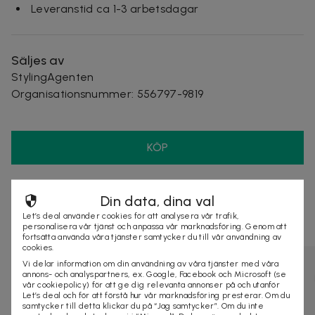
Leveranstid ca 1-3 arbetsdagar
Säljes av
StylingAgenten
Organisationsnummer
:
556797-9819
KÖP
Andra som kollat på dealen ovan tittar även
Din data, dina val
Let’s deal använder cookies för att analysera vår trafik,
på
personalisera vår tjänst och anpassa vår marknadsföring. Genom att
fortsätta använda våra tjänster samtycker du till vår användning av
cookies.
Vi delar information om din användning av våra tjänster med våra
annons- och analyspartners, ex. Google, Facebook och Microsoft (se
vår cookiepolicy) för att ge dig relevanta annonser på och utanför
Let’s deal och för att förstå hur vår marknadsföring presterar. Om du
samtycker till detta klickar du på “Jag samtycker”. Om du inte