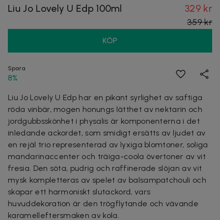
Liu Jo Lovely U Edp 100ml
329 kr
359 kr
KÖP
Spara
8%
Liu Jo Lovely U Edp har en pikant syrlighet av saftiga
röda vinbär, mogen honungs lätthet av nektarin och
jordgubbsskönhet i physalis är komponenterna i det
inledande ackordet, som smidigt ersätts av ljudet av
en rejäl trio representerad av lyxiga blomtoner, soliga
mandarinaccenter och träiga-coola övertoner av vit
fresia. Den söta, pudrig och raffinerade slöjan av vit
mysk kompletteras av spelet av balsampatchouli och
skapar ett harmoniskt slutackord, vars
huvuddekoration är den trögflytande och vävande
karamelleftersmaken av kola.