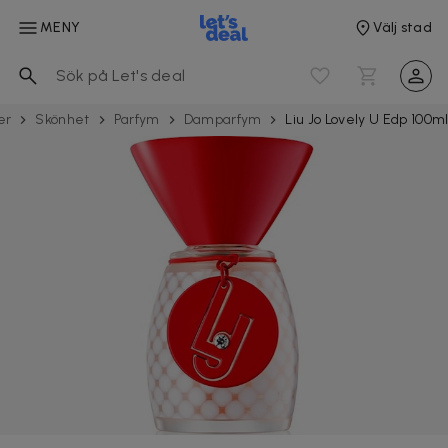
MENY
Välj stad
er
Skönhet
Parfym
Damparfym
Liu Jo Lovely U Edp 100m