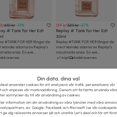
 kr
610 kr
-
59
%
139 kr
320 kr
-
57
%
lay # Tank For Her Edt
Replay # Tank For Her Edt
ml
30ml
ay #TANK FOR HER fångar de
Replay #TANK FOR HER fångar de
 ikoniska sidorna av Replay's
mest ikoniska sidorna av Replay's
triella anda. En exk...
industriella anda. En exk...
abb leverans
1 köpt
Snabb leverans
 Periwinkle And Iris 240ml
Din data, dina val
ng
 deal använder cookies för att analysera vår trafik, personalisera vår
st och anpassa vår marknadsföring. Genom att fortsätta använda vår
ster samtycker du till vår användning av cookies.
elar information om din användning av våra tjänster med våra annons
analyspartners, ex. Google, Facebook och Microsoft (se vår cookiepoli
tt ge dig relevanta annonser på och utanför Let’s deal och för att förs