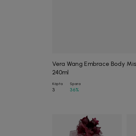
Vera Wang Embrace Body Mist 
240ml
Köpta
Spara
3
36%