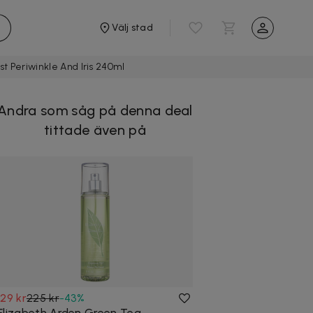
Välj stad
 Periwinkle And Iris 240ml
Andra som såg på denna deal
tittade även på
129 kr
225 kr
-
43
%
Elizabeth Arden Green Tea