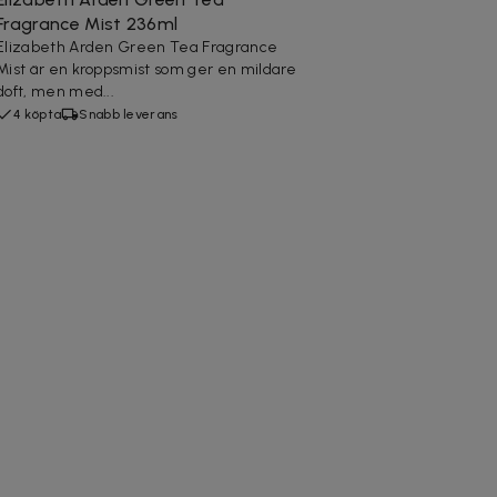
Fragrance Mist 236ml
Elizabeth Arden Green Tea Fragrance
Mist är en kroppsmist som ger en mildare
doft, men med...
4 köpta
Snabb leverans