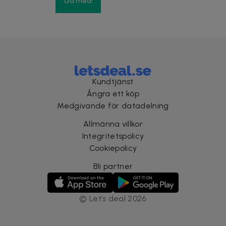
Gå med!
Kundtjänst
Ångra ett köp
Medgivande för datadelning
Allmänna villkor
Integritetspolicy
Cookiepolicy
Bli partner
©
Let’s deal
2026