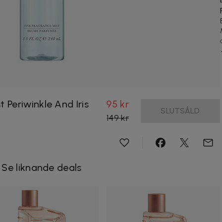
Periwinkle And Iris
95 kr
SLUTSÅLD
149 kr
Se liknande deals