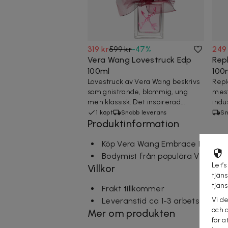
319 kr
599 kr
-
47
%
249
Vera Wang Lovestruck Edp
Rep
100ml
100
Lovestruck av Vera Wang beskrivs
Repl
som gnistrande, blommig, ung
mest
men klassisk. Det inspirerad...
indus
1 köpt
Snabb leverans
Sn
Produktinformation
Köp Vera Wang Embrace Body Mist
Bodymist från populära Vera Wa
Let’s
Villkor
tjän
tjän
Frakt tillkommer
Vi d
Leveranstid ca 1-3 arbetsdagar
och 
Mer om produkten
för a