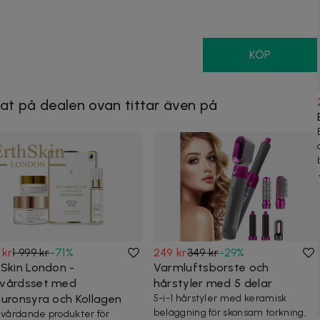
KÖP
at på dealen ovan tittar även på
 kr
1 999 kr
-
71
%
249 kr
349 kr
-
29
%
hSkin London -
Varmluftsborste och
vårdsset med
hårstyler med 5 delar
luronsyra och Kollagen
5-i-1 hårstyler med keramisk
beläggning för skonsam torkning,
 vårdande produkter för