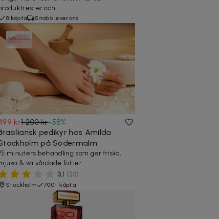
produktrester och...
8 köpta
Snabb leverans
499 kr
1 200 kr
-
58
%
Brasiliansk pedikyr hos Amilda
Stockholm på Södermalm
75 minuters behandling som ger friska,
mjuka & välvårdade fötter
3,1
(
23
)
Stockholm
700+ köpta