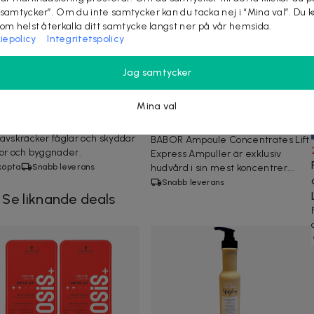
 samtycker”. Om du inte samtycker kan du tacka nej i “Mina val”. Du 
som helst återkalla ditt samtycke längst ner på vår hemsida.
iepolicy
Integritetspolicy
Jag samtycker
kr
219 kr
-
50
%
409 kr
579 kr
-
29
%
lekterande band mot
BABOR Ampoule
Mina val
lar 45m
Concentrates Lift Express
ekterande fågelskrämmband
7x2ml
avskräcker fåglar och skyddar
BABOR Ampoule Concentrates Lift
or och byggnader.
Express Ampuller är exklusiv
köpta
Snabb leverans
hudvård i sin mest koncentrer...
Snabb leverans
Se liknande deals