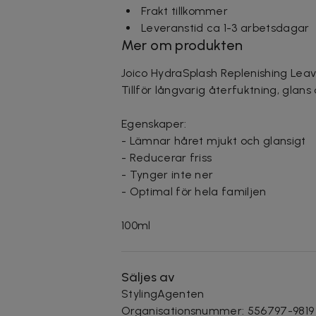
Frakt tillkommer
Leveranstid ca 1-3 arbetsdagar
Mer om produkten
Joico HydraSplash Replenishing Leave
Tillför långvarig återfuktning, glans
Egenskaper:
- Lämnar håret mjukt och glansigt
- Reducerar friss
- Tynger inte ner
- Optimal för hela familjen
100ml
Säljes av
StylingAgenten
Organisationsnummer
:
556797-9819