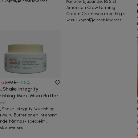
0+ köpta
Snabb leverans
Kanonerbjudande, få 2 st
American Crew Forming
Cream!Cremevax med hög s...
80+ köpta
Snabb leverans
 kr
399 kr
-
25
%
k_Shake Integrity
rishing Muru Muru Butter
ml
_Shake Integrity Nourishing
 Muru Butter är en intensivt
nde hårmask speciellt...
abb leverans