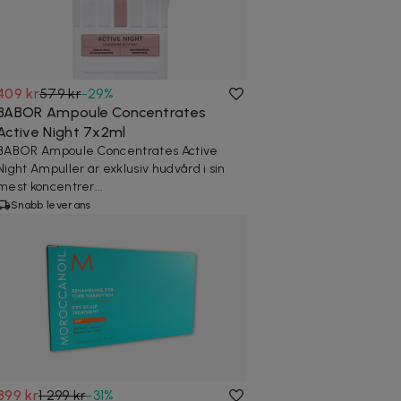
409 kr
579 kr
-
29
%
BABOR Ampoule Concentrates
Active Night 7x2ml
BABOR Ampoule Concentrates Active
Night Ampuller är exklusiv hudvård i sin
mest koncentrer...
Snabb leverans
899 kr
1 299 kr
-
31
%