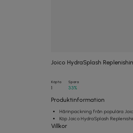
Joico HydraSplash Replenishi
Köpta
Spara
1
33%
Produktinformation
Hårinpackning från populära Joi
Köp Joico HydraSplash Replenish
Villkor