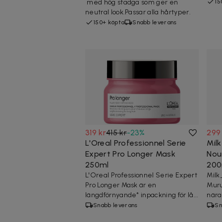
med hög stadga som ger en
15
neutral look.Passar alla hårtyper.
150+ köpta
Snabb leverans
319 kr
415 kr
-
23
%
299
L'Oreal Professionnel Serie
Mil
Expert Pro Longer Mask
Nou
250ml
200
L'Oreal Professionnel Serie Expert
Milk
Pro Longer Mask är en
Muru
längdförnyande* inpackning för lå...
nära
Snabb leverans
Sn