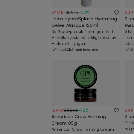
249 kr
369 kr
-
33
%
239
Joico HydraSplash Hydrating
2-p
Gelee Masque 150ml
Mes
Ny “hero-produkt” som ger fint till
Styl
– mellantjockt hår rikligt med fukt
Torr
– utan att tynga n...
känsl
1 köpt
Snabb leverans
10
169 kr
325 kr
-
48
%
249
American Crew Forming
2-p
Cream 85g
D:fi
hög 
American Crew Forming Cream