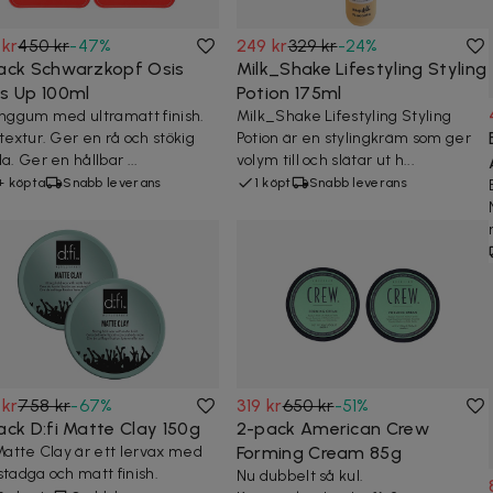
 kr
450 kr
-
47
%
249 kr
329 kr
-
24
%
ack Schwarzkopf Osis
Milk_Shake Lifestyling Styling
s Up 100ml
Potion 175ml
inggum med ultramatt finish.
Milk_Shake Lifestyling Styling
 textur. Ger en rå och stökig
Potion är en stylingkräm som ger
a. Ger en hållbar ...
volym till och slätar ut h...
+ köpta
Snabb leverans
1 köpt
Snabb leverans
 kr
758 kr
-
67
%
319 kr
650 kr
-
51
%
ack D:fi Matte Clay 150g
2-pack American Crew
 Matte Clay är ett lervax med
Forming Cream 85g
stadga och matt finish.
Nu dubbelt så kul.