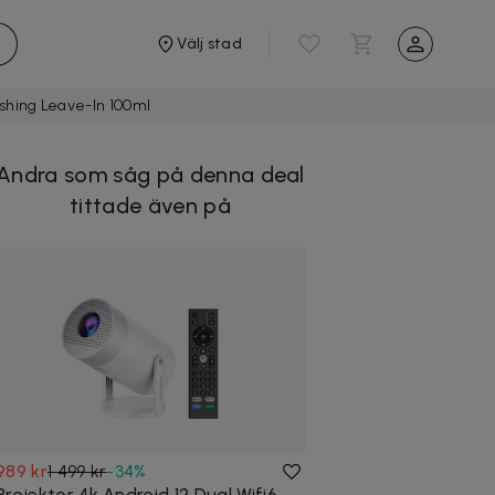
Välj stad
shing Leave-In 100ml
Andra som såg på denna deal
tittade även på
989 kr
1 499 kr
-
34
%
Projektor 4k Android 12 Dual Wifi6