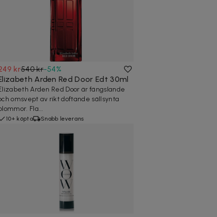
249 kr
540 kr
-
54
%
Elizabeth Arden Red Door Edt 30ml
Elizabeth Arden Red Door är fängslande
och omsvept av rikt doftande sällsynta
blommor. Fla...
10+ köpta
Snabb leverans