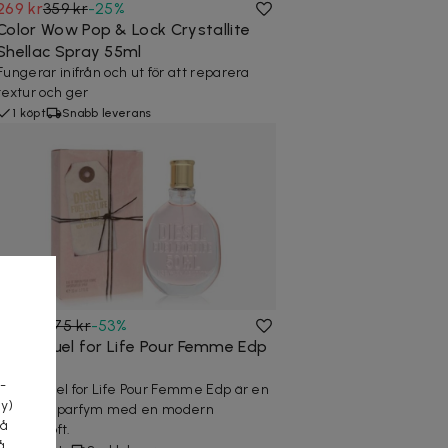
269 kr
359 kr
-
25
%
Color Wow Pop & Lock Crystallite
Shellac Spray 55ml
Fungerar inifrån och ut för att reparera
textur och ger
1 köpt
Snabb leverans
269 kr
575 kr
-
53
%
a
Diesel Fuel for Life Pour Femme Edp
50ml
-
Diesel Fuel for Life Pour Femme Edp är en
cy)
blommig parfym med en modern
tå
chypredoft.
å