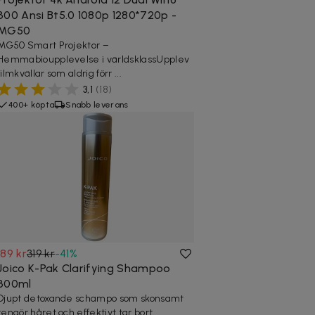
300 Ansi Bt5.0 1080p 1280*720p -
MG50
MG50 Smart Projektor –
Hemmabioupplevelse i världsklassUpplev
filmkvällar som aldrig förr ...
3,1
(
18
)
400+ köpta
Snabb leverans
189 kr
319 kr
-
41
%
Joico K-Pak Clarifying Shampoo
300ml
Djupt detoxande schampo som skonsamt
rengör håret och effektivt tar bort