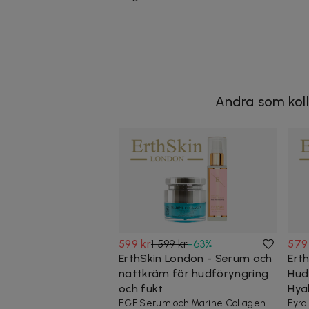
Andra som koll
599 kr
1 599 kr
-
63
%
579
ErthSkin London - Serum och
Ert
nattkräm för hudföryngring
Hud
och fukt
Hya
EGF Serum och Marine Collagen
Fyra