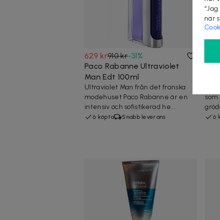
“Jag
när 
Cook
629 kr
910 kr
-
31
%
109 
Paco Rabanne Ultraviolet
Ref
Man Edt 100ml
fåg
Ultraviolet Man från det franska
Refl
modehuset Paco Rabanne är en
som 
intensiv och sofistikerad he...
gröd
6 köpta
Snabb leverans
6 