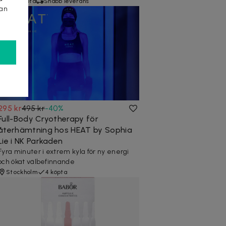
50+ köpta
Snabb leverans
kan
295 kr
495 kr
-
40
%
Full-Body Cryotherapy för
återhämtning hos HEAT by Sophia
Lie i NK Parkaden
Fyra minuter i extrem kyla för ny energi
och ökat välbefinnande
Stockholm
4 köpta