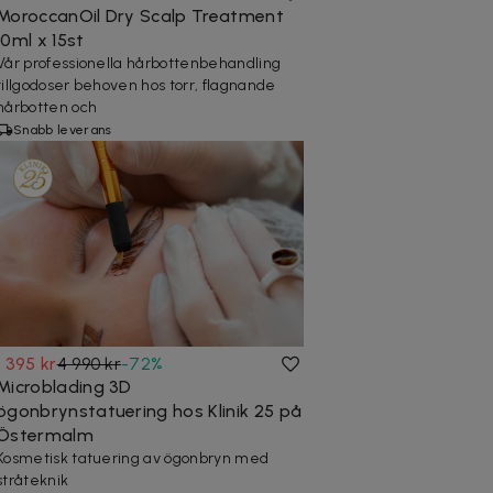
MoroccanOil Dry Scalp Treatment
10ml x 15st
Vår professionella hårbottenbehandling
tillgodoser behoven hos torr, flagnande
hårbotten och
Snabb leverans
1 395 kr
4 990 kr
-
72
%
Microblading 3D
ögonbrynstatuering hos Klinik 25 på
Östermalm
Kosmetisk tatuering av ögonbryn med
stråteknik