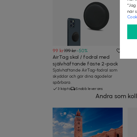
“Jag
när 
Cook
99 kr
199 kr
-
50
%
AirTag skal / fodral med
självhäftande fäste 2-pack
Självhäftande AirTag-fodral som
skyddar och gör dina ägodelar
spårbara.
3 köpta
Snabb leverans
Andra som koll