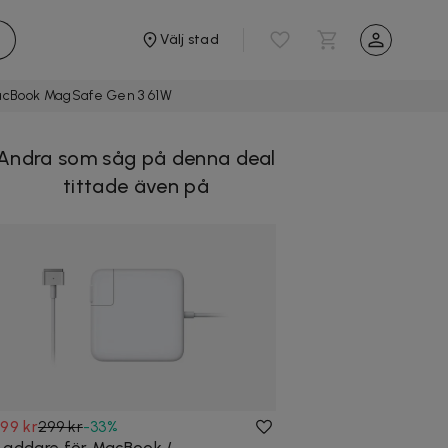
Välj stad
acBook MagSafe Gen 3 61W
Andra som såg på denna deal
tittade även på
199 kr
299 kr
-
33
%
Laddare för MacBook /