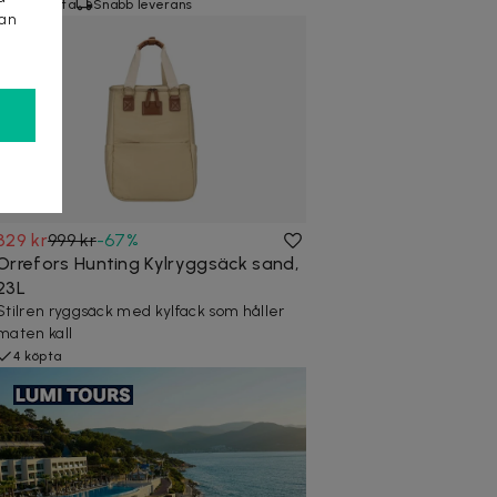
10+ köpta
Snabb leverans
kan
329 kr
999 kr
-
67
%
Orrefors Hunting Kylryggsäck sand,
23L
Stilren ryggsäck med kylfack som håller
maten kall
4 köpta