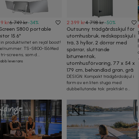
9 kr
6 749 kr
-
34
%
2 399 kr
4 798 kr
-
50
%
-Screen S800 portable
Outsunny trädgårdsskjul för
tor 15.6"
utomhusbruk, redskapsskjul i
in produktivitet en rejäl boost!
trä, 3 hyllor, 2 dörrar med
kelnummer: TS-S800-156Med
spärrar, sluttande
 tri-screens, som d...
bitumentak,
abb leverans
utomhusförvaring, 77 x 54 x
179 cm, behandlad gran, grå
DESIGN: Kompakt trädgårdsskjul i
form av en liten stuga med
dubbellutande tak: praktiskt o...