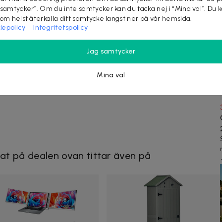
 samtycker”. Om du inte samtycker kan du tacka nej i “Mina val”. Du 
som helst återkalla ditt samtycke längst ner på vår hemsida.
iepolicy
Integritetspolicy
Jag samtycker
Mina val
at på dealen ovan tittar även på