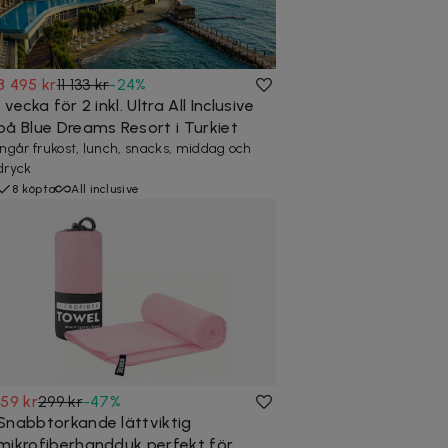
8 495 kr
11 133 kr
-
24
%
1 vecka för 2 inkl. Ultra All Inclusive
på Blue Dreams Resort i Turkiet
Ingår frukost, lunch, snacks, middag och
dryck
8 köpta
All inclusive
159 kr
299 kr
-
47
%
Snabbtorkande lättviktig
mikrofiberhandduk perfekt för