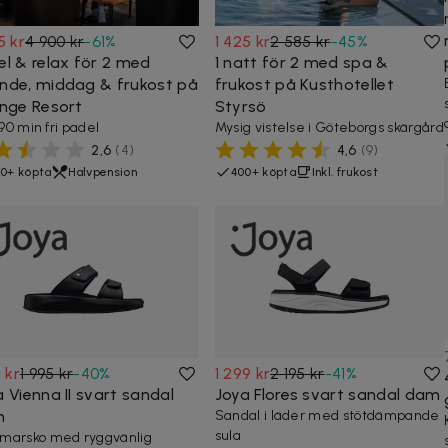
5 kr
4 900 kr
-
61
%
1 425 kr
2 585 kr
-
45
%
el & relax för 2 med
1 natt för 2 med spa &
nde, middag & frukost på
frukost på Kusthotellet
inge Resort
Styrsö
 90 min fri padel
Mysig vistelse i Göteborgs skärgård
2,6
(
4
)
4,6
(
9
)
0+ köpta
Halvpension
400+ köpta
Inkl. frukost
9 kr
1 995 kr
-
40
%
1 299 kr
2 195 kr
-
41
%
 Vienna II svart sandal
Joya Flores svart sandal dam
m
Sandal i läder med stötdämpande
sula
arsko med ryggvänlig