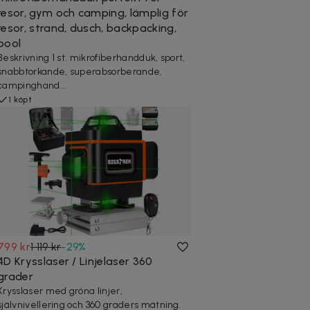
resor, gym och camping, lämplig för
resor, strand, dusch, backpacking,
pool
Beskrivning 1 st. mikrofiberhandduk, sport,
snabbtorkande, superabsorberande,
campinghand...
1 köpt
799 kr
1 119 kr
-
29
%
4D Krysslaser / Linjelaser 360
grader
Krysslaser med gröna linjer,
självnivellering och 360 graders mätning.