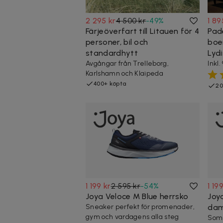
2 295 kr
4 500 kr
-
49
%
1 89
Färjeöverfart till Litauen för 4
Pad
personer, bil och
boe
standardhytt
Lyd
Avgångar från Trelleborg,
Inkl.
Karlshamn och Klaipeda
400+ köpta
20
1 199 kr
2 595 kr
-
54
%
1 19
Joya Veloce M Blue herrsko
Joya
Sneaker perfekt för promenader,
da
gym och vardagens alla steg
Somm