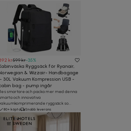
392 kr
599 kr
-
35
%
Kabinväska Ryggsäck för Ryanair,
Norwegian & Wizzair- Handbagage
– 30L Vakuum Kompression USB -
cabin bag - pump ingår
Res smartare och packa mer med denna
smarta och innovativa
vakuumkomprimerande ryggsäck so...
80+ köpta
Snabb leverans