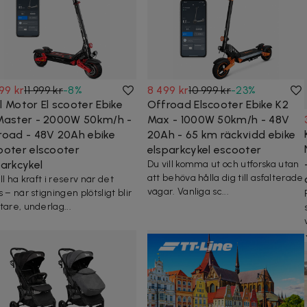
99 kr
11 999 kr
-
8
%
8 499 kr
10 999 kr
-
23
%
l Motor El scooter Ebike
Offroad Elscooter Ebike K2
Master - 2000W 50km/h -
Max - 1000W 50km/h - 48V
road - 48V 20Ah ebike
20Ah - 65 km räckvidd ebike
ooter elscooter
elsparkcykel escooter
parkcykel
Du vill komma ut och utforska utan
att behöva hålla dig till asfalterade
ll ha kraft i reserv när det
vägar. Vanliga sc...
 – när stigningen plötsligt blir
tare, underlag...