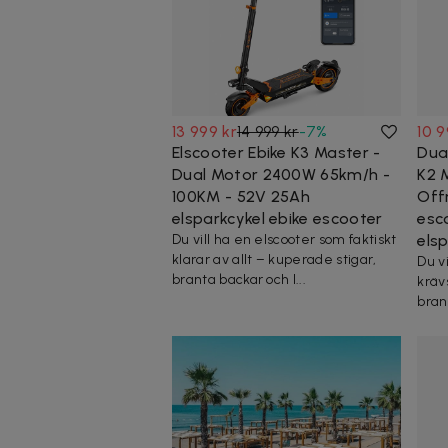
13 999 kr
14 999 kr
-
7
%
10 9
Elscooter Ebike K3 Master -
Dua
Dual Motor 2400W 65km/h -
K2 
100KM - 52V 25Ah
Off
elsparkcykel ebike escooter
esc
Du vill ha en elscooter som faktiskt
els
klarar av allt – kuperade stigar,
Du vi
branta backar och l...
krävs
bran