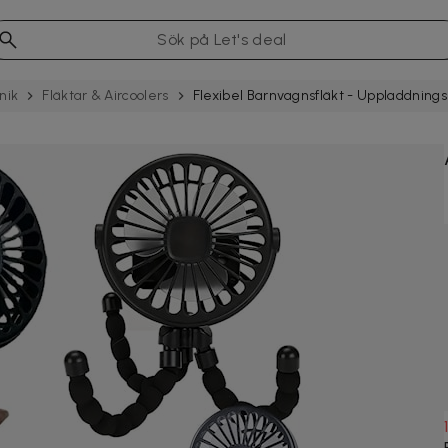
nik
Fläktar & Aircoolers
Flexibel Barnvagnsfläkt - Uppladdnings