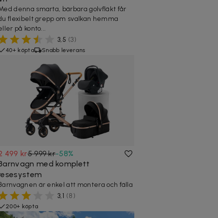
Med denna smarta, bärbara golvfläkt får
du flexibelt grepp om svalkan hemma
eller på konto...
3,5
(
3
)
40+ köpta
Snabb leverans
2 499 kr
5 999 kr
-
58
%
Barnvagn med komplett
resesystem
Barnvagnen är enkel att montera och fälla
3,1
(
8
)
200+ köpta