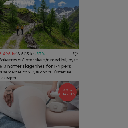
8 495 kr
13 505 kr
-
37
%
Paketresa Österrike t/r med bil, hytt
& 3 nätter i lägenhet för 1-4 pers
Bilsemester från Tyskland till Österrike
7 köpta
SISTA
CHANSEN