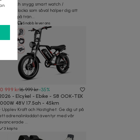
Stilren och snygg smart watch /
kan
träningsklocka som såväl hälper dig att
hålla koll på trän...
6 köpta
Snabb leverans
10 999 kr
16 999 kr
-
35
%
2026 - Elcykel - Ebike - S8 OOK-TEK
1000W 48V 17.5ah - 45km
- Upplev Kraft och Hastighet: Ge dig ut på
ett adrenalinladdat äventyr med vår
avancerade ...
3 köpta