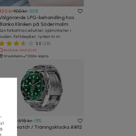
450 kr
900 kr
-
50
%
Välgörande LPG-behandling hos
Blanka Kliniken på Södermalm
Kan förbättra celluliter, ojämnheter i
huden, fettdepåer, rynkor m.m.
3,5
(
28
)
Avslutas om
5:26:39
Stockholm
1300+ köpta
a
-
1 295 kr
1 595 kr
-
19
%
cy)
Smart watch / Träningsklocka AW12
tå
Grön
å