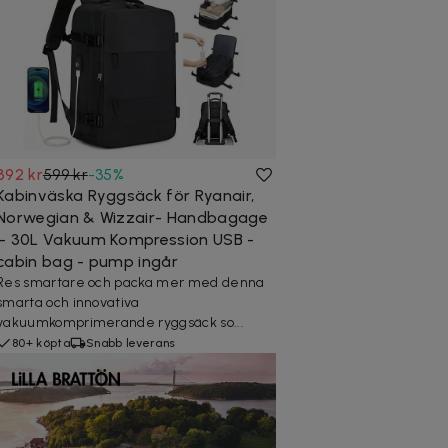
392 kr
599 kr
-
35
%
Kabinväska Ryggsäck för Ryanair,
Norwegian & Wizzair- Handbagage
– 30L Vakuum Kompression USB -
cabin bag - pump ingår
Res smartare och packa mer med denna
smarta och innovativa
vakuumkomprimerande ryggsäck so...
80+ köpta
Snabb leverans