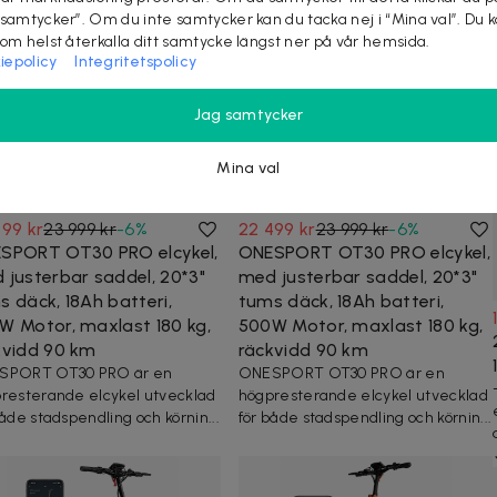
 samtycker”. Om du inte samtycker kan du tacka nej i “Mina val”. Du 
som helst återkalla ditt samtycke längst ner på vår hemsida.
iepolicy
Integritetspolicy
Jag samtycker
Mina val
499 kr
23 999 kr
-
6
%
22 499 kr
23 999 kr
-
6
%
SPORT OT30 PRO elcykel,
ONESPORT OT30 PRO elcykel,
 justerbar saddel, 20*3"
med justerbar saddel, 20*3"
s däck, 18Ah batteri,
tums däck, 18Ah batteri,
W Motor, maxlast 180 kg,
500W Motor, maxlast 180 kg,
kvidd 90 km
räckvidd 90 km
SPORT OT30 PRO är en
ONESPORT OT30 PRO är en
resterande elcykel utvecklad
högpresterande elcykel utvecklad
både stadspendling och körnin...
för både stadspendling och körnin...