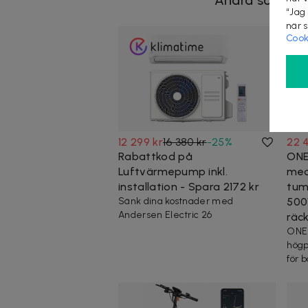
“Jag
när 
Cook
12 299 kr
16 380 kr
-
25
%
22 
Rabattkod på
ONE
Luftvärmepump inkl.
med
installation - Spara 2172 kr
tum
Sänk dina kostnader med
500
Andersen Electric 26
räc
ONE
högp
för 