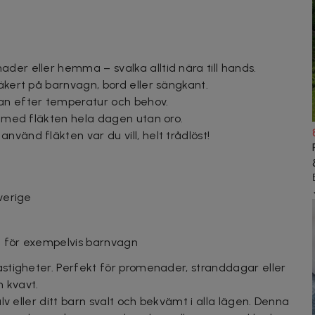
der eller hemma – svalka alltid nära till hands.
säkert på barnvagn, bord eller sängkant.
an efter temperatur och behov.
ta med fläkten hela dagen utan oro.
vänd fläkten var du vill, helt trådlöst!
Sverige
 för exempelvis barnvagn
stigheter. Perfekt för promenader, stranddagar eller
h kvavt.
lv eller ditt barn svalt och bekvämt i alla lägen. Denna