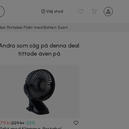
Välj stad
bar Portabel Fläkt med Batteri Svart
Andra som såg på denna deal
tittade även på
179 kr
229 kr
-
22
%
Fläkt med Klämma, Portabel