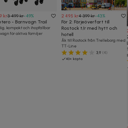
9 kr
3 499 kr
-
49
%
2 495 kr
4 399 kr
-
43
%
etero - Barnvagn Trail
För 2: Färjeöverfart till
ig, kompakt och ihopfällbar
Rostock t/r med hytt och
vagn för aktiva familjer
hotell
Åk till Rostock från Trelleborg med
TT-Line
3,9
(
4
)
40+ köpta