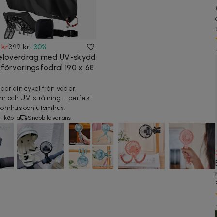
 kr
399 kr
-
30
%
elöverdrag med UV-skydd
 förvaringsfodral 190 x 68
dar din cykel från väder,
 och UV-strålning – perfekt
inomhus och utomhus.
+ köpta
Snabb leverans