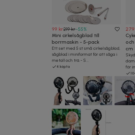
99 kr
219 kr
-
55
%
279
Mini cirkelsågblad till
Cyk
borrmaskin - 5-pack
och
Ett set med 5 st små cirkelsågblad,
cm
sågblad i miniformat för att såga i
Skyd
metall och trä.- S...
damm
4 köpta
för 
10