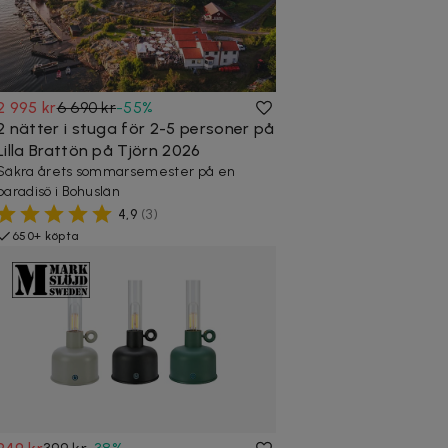
2 995 kr
6 690 kr
-
55
%
2 nätter i stuga för 2-5 personer på
Lilla Brattön på Tjörn 2026
Säkra årets sommarsemester på en
paradisö i Bohuslän
4,9
(
3
)
650+ köpta