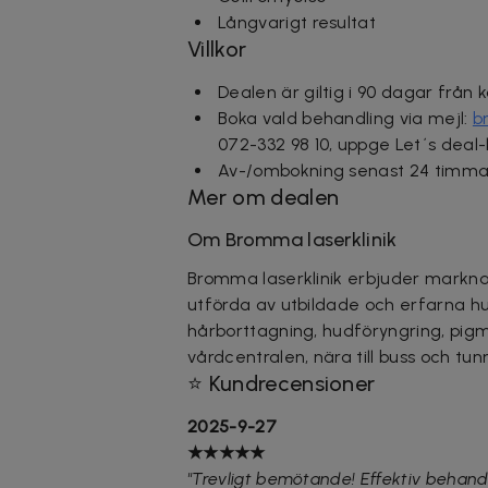
Långvarigt resultat
Villkor
Dealen är giltig i 90 dagar från 
Boka vald behandling via mejl:
b
072-332 98 10, uppge Let´s deal
Av-/ombokning senast 24 timmar
Mer om dealen
Om Bromma laserklinik
Bromma laserklinik erbjuder markn
utförda av utbildade och erfarna hud
hårborttagning, hudföryngring, pigm
vårdcentralen, nära till buss och t
⭐ Kundrecensioner
2025-9-27
★★★★★
"
Trevligt bemötande! Effektiv behan