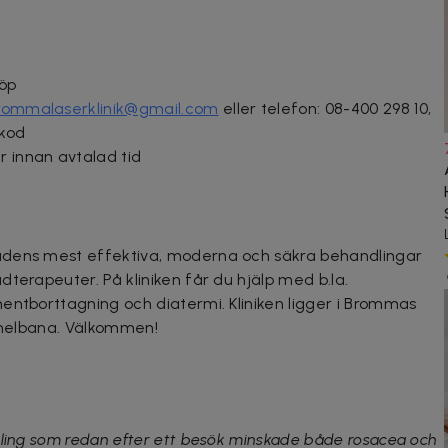
köp
rommalaserklinik@gmail.com
eller telefon:
08-400 298 10,
-kod
 innan avtalad tid
adens mest effektiva, moderna och säkra behandlingar
terapeuter. På kliniken får du hjälp med b.la.
entborttagning och diatermi. Kliniken ligger i Brommas
unnelbana. Välkommen!
dling som redan efter ett besök minskade både rosacea och