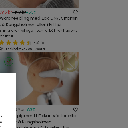
595 kr
1 199 kr
-
50
%
Microneedling med Lax DNA vitamin
på Kungsholmen eller i Fittja
Stimulerar kollagen och förbättrar hudens
struktur
4,6
(
6
)
Stockholm
200+ köpta
a
329 kr
899 kr
-
63
%
-
Ta bort pigmentfläckar, vårtor eller
cy)
fibrom på Kungsholmen
tå
å
Återbesök ingår efter 2-3 veckor - hos