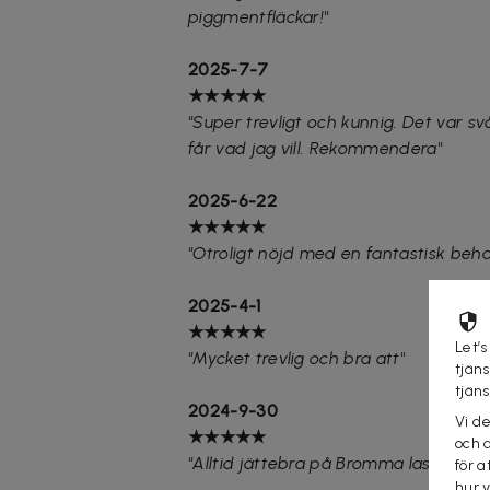
piggmentfläckar!"
2025-7-7
★★★★★
"Super trevligt och kunnig. Det var s
får vad jag vill. Rekommendera"
2025-6-22
★★★★★
"Otroligt nöjd med en fantastisk beh
2025-4-1
★★★★★
Let’s
"Mycket trevlig och bra att"
tjän
tjän
2024-9-30
Vi d
★★★★★
och 
"Alltid jättebra på Bromma laser klinik
för a
hur 