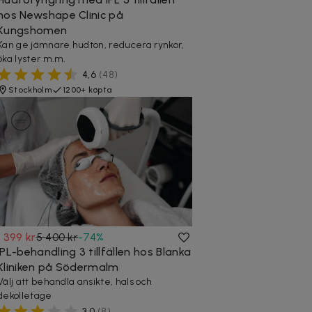
hos Newshape Clinic på
Kungshomen
Kan ge jämnare hudton, reducera rynkor,
öka lyster m.m.
4,6
(
48
)
Stockholm
1200+ köpta
1 399 kr
5 400 kr
-
74
%
IPL-behandling 3 tillfällen hos Blanka
Kliniken på Södermalm
Välj att behandla ansikte, hals och
dekolletage
3,0
(
8
)