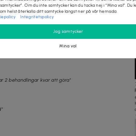
 samtycker”. Om du inte samtycker kan du tacka nej i “Mina val”. Du 
som helst återkalla ditt samtycke längst ner på vår hemsida.
iepolicy
Integritetspolicy
Jag samtycker
Mina val
a Laserklinik"
ar 2 behandlingar kvar att göra"
d"