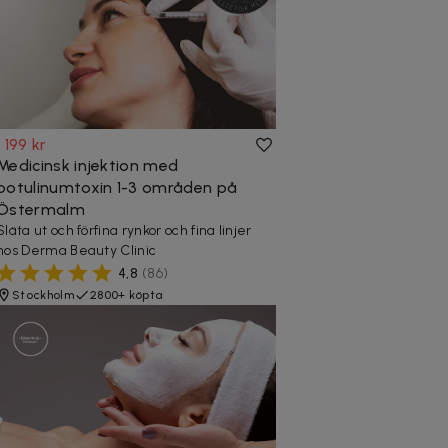
1 199 kr
Medicinsk injektion med
botulinumtoxin 1-3 områden på
Östermalm
Släta ut och förfina rynkor och fina linjer
hos Derma Beauty Clinic
4,8
(
86
)
Stockholm
2800+ köpta