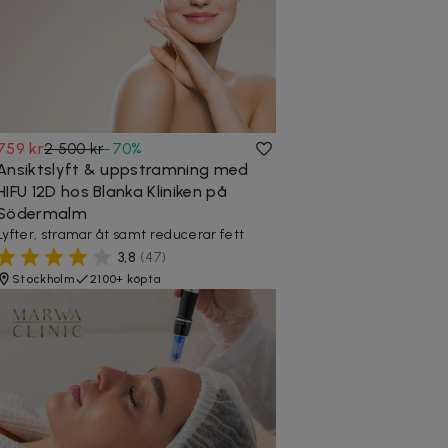
759 kr
2 500 kr
-
70
%
Ansiktslyft & uppstramning med
HIFU 12D hos Blanka Kliniken på
Södermalm
Lyfter, stramar åt samt reducerar fett
3,8
(
47
)
Stockholm
2100+ köpta