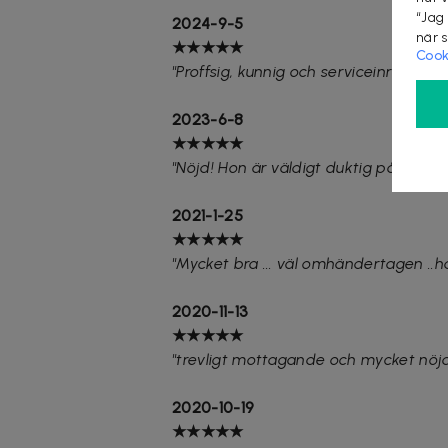
“Jag
2024-9-5
när 
★★★★★
Cook
"Proffsig, kunnig och serviceinriktad"
2023-6-8
★★★★★
"Nöjd! Hon är väldigt duktig på Bromm
2021-1-25
★★★★★
"Mycket bra ... väl omhändertagen ..h
2020-11-13
★★★★★
"trevligt mottagande och mycket nöj
2020-10-19
★★★★★