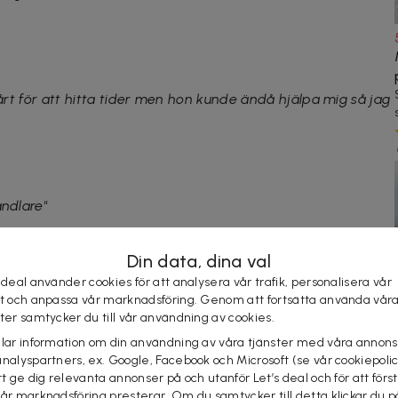
vårt för att hitta tider men hon kunde ändå hjälpa mig så jag
andlare"
Din data, dina val
 deal använder cookies för att analysera vår trafik, personalisera vår
st och anpassa vår marknadsföring. Genom att fortsätta använda vår
ster samtycker du till vår användning av cookies.
elar information om din användning av våra tjänster med våra annons
analyspartners, ex. Google, Facebook och Microsoft (se vår cookiepoli
"
tt ge dig relevanta annonser på och utanför Let’s deal och för att förs
vår marknadsföring presterar. Om du samtycker till detta klickar du p