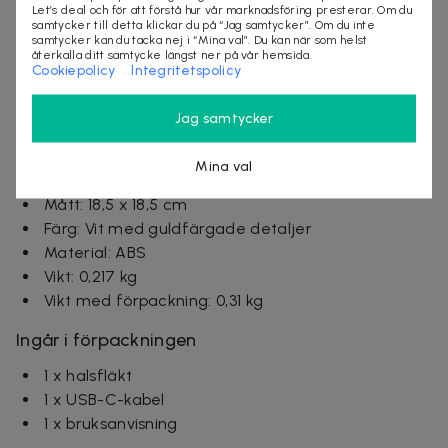
Let’s deal och för att förstå hur vår marknadsföring presterar. Om du
Typ: Halsfläkt / portabel fläkt
samtycker till detta klickar du på “Jag samtycker”. Om du inte
Design: Bladlös
samtycker kan du tacka nej i “Mina val”. Du kan när som helst
återkalla ditt samtycke längst ner på vår hemsida.
Antal hastigheter: 5
Cookiepolicy
Integritetspolicy
Display: LED
Laddningsport: USB-C
Jag samtycker
Spänning: 5V
Effekt: 3,8 W
Mina val
Batteri: 1200 mAh
Mått: 18,5 x 18,5 cm
Färg: Vit med guldfärgade detaljer
Material: ABS
Vikt: 0,217 kg
Vikt med förpackning: 0,31 kg
Ingår i förpackningen
1 x halsfläkt
1 x USB-C-kabel
1 x bruksanvisning