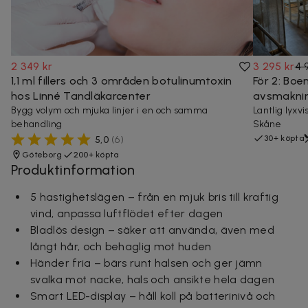
2 349 kr
3 295 kr
4 
1,1 ml fillers och 3 områden botulinumtoxin
För 2: Boe
hos Linné Tandläkarcenter
avsmaknin
Bygg volym och mjuka linjer i en och samma
Lantlig lyxv
behandling
Skåne
30+ köpta
5,0
(
6
)
Göteborg
200+ köpta
Produktinformation
5 hastighetslägen – från en mjuk bris till kraftig
vind, anpassa luftflödet efter dagen
Bladlös design – säker att använda, även med
långt hår, och behaglig mot huden
Händer fria – bärs runt halsen och ger jämn
svalka mot nacke, hals och ansikte hela dagen
Smart LED-display – håll koll på batterinivå och