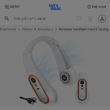
MENY
Välj stad
Elektronik
Fläktar & Aircoolers
Portabel halsfläkt med 5 hastigheter och LED-display – Uppladdningsbar trådlös USB-C fläkt