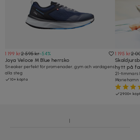
1 199 kr
2 595 kr
-
54
%
1 195 kr
2 0
Joya Veloce M Blue herrsko
Skaldjurs
Sneaker perfekt för promenader, gym och vardagens
hytt på fa
alla steg
21-timmars 
10+ köpta
Mariehamn
2900+ köp