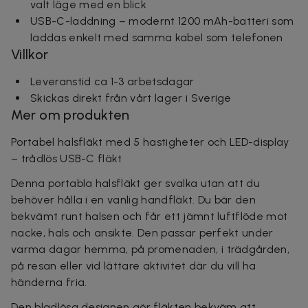
valt läge med en blick
USB-C-laddning – modernt 1200 mAh-batteri som
laddas enkelt med samma kabel som telefonen
Villkor
Leveranstid ca 1-3 arbetsdagar
Skickas direkt från vårt lager i Sverige
Mer om produkten
Portabel halsfläkt med 5 hastigheter och LED-display
– trådlös USB-C fläkt
Denna portabla halsfläkt ger svalka utan att du
behöver hålla i en vanlig handfläkt. Du bär den
bekvämt runt halsen och får ett jämnt luftflöde mot
nacke, hals och ansikte. Den passar perfekt under
varma dagar hemma, på promenaden, i trädgården,
på resan eller vid lättare aktivitet där du vill ha
händerna fria.
Den bladlösa designen gör fläkten bekväm att