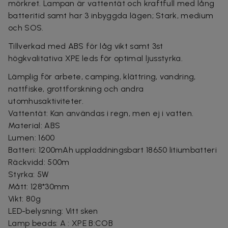
mörkret. Lampan är vattentät och kraftfull med lång
batteritid samt har 3 inbyggda lägen; Stark, medium
och SOS.
Tillverkad med ABS för låg vikt samt 3st
högkvalitativa XPE leds för optimal ljusstyrka.
Lämplig för arbete, camping, klättring, vandring,
nattfiske, grottforskning och andra
utomhusaktiviteter.
Vattentät: Kan användas i regn, men ej i vatten.
Material: ABS
Lumen: 1600
Batteri: 1200mAh uppladdningsbart 18650 litiumbatteri
Räckvidd: 500m
Styrka: 5W
Mått: 128*30mm
Vikt: 80g
LED-belysning: Vitt sken
Lamp beads: A : XPE B:COB