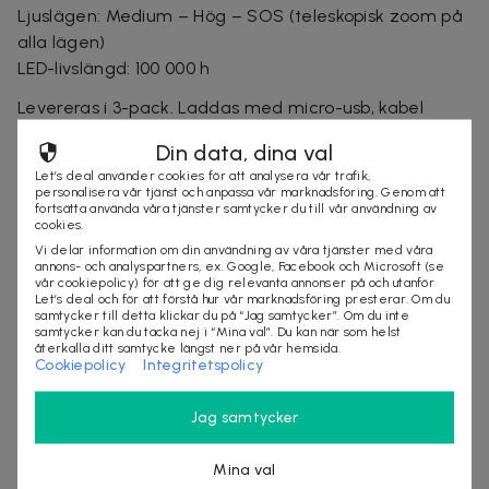
Ljuslägen: Medium – Hög – SOS (teleskopisk zoom på
alla lägen)
LED-livslängd: 100 000 h
Levereras i 3-pack. Laddas med micro-usb, kabel
medföljer.
Din data, dina val
Let’s deal använder cookies för att analysera vår trafik,
personalisera vår tjänst och anpassa vår marknadsföring. Genom att
fortsätta använda våra tjänster samtycker du till vår användning av
Säljes av
cookies.
Nordic Online Sales AB
Vi delar information om din användning av våra tjänster med våra
Organisationsnummer
:
559098-7318
annons- och analyspartners, ex. Google, Facebook och Microsoft (se
vår cookiepolicy) för att ge dig relevanta annonser på och utanför
Let’s deal och för att förstå hur vår marknadsföring presterar. Om du
samtycker till detta klickar du på “Jag samtycker”. Om du inte
samtycker kan du tacka nej i “Mina val”. Du kan när som helst
KÖP
återkalla ditt samtycke längst ner på vår hemsida.
Cookiepolicy
Integritetspolicy
Jag samtycker
Andra som kollat på dealen ovan tittar även
på
Mina val