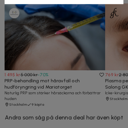
1 495 kr
5 000 kr
-
70
%
769 kr
2 80
PRP-behandling mot håravfall och
Plasma pe
hudföryngring vid Mariatorget
Salong G
Naturlig PRP som stärker hårsäckarna och förbättrar
Icke-kirurgi
huden
Stockholm
Stockholm
9 köpta
Andra som såg på denna deal har även köpt