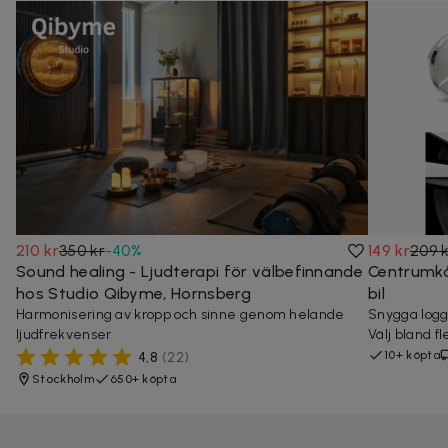
210 kr
350 kr
-
40
%
149 kr
209 
Sound healing - Ljudterapi för välbefinnande
Centrumkå
hos Studio Qibyme, Hornsberg
bil
Harmonisering av kropp och sinne genom helande
Snygga logg
ljudfrekvenser
Välj bland f
10+ köpta
4,8
(
22
)
Stockholm
650+ köpta