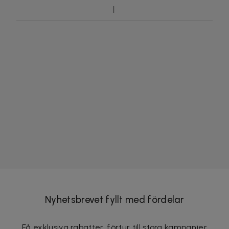
Nyhetsbrevet fyllt med fördelar
Få exklusiva rabatter, förtur till stora kampanjer