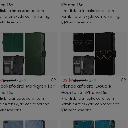
one 16e
iPhone 16e
tiskt plånboksfodral som
Praktiskt plånboksfodral som
inerar skydd och förvaring.
kombinerar skydd och förvaring.
abb leverans
Snabb leverans
kr
259 kr
-
27
%
189 kr
259 kr
-
27
%
nboksfodral Mörkgrön för
Plånboksfodral Double
one 16e
Hearts för iPhone 16e
tiskt plånboksfodral som
Praktiskt plånboksfodral som
inerar skydd och förvaring.
kombinerar skydd och förvaring.
abb leverans
Snabb leverans