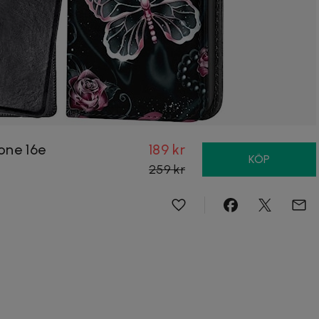
hone 16e
189 kr
KÖP
259 kr