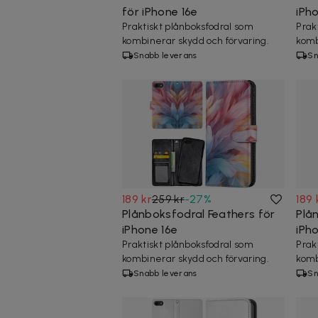
för iPhone 16e
iPh
Praktiskt plånboksfodral som
Prak
kombinerar skydd och förvaring.
komb
Snabb leverans
Sn
189 kr
259 kr
-
27
%
189 
Plånboksfodral Feathers för
Plå
iPhone 16e
iPh
Praktiskt plånboksfodral som
Prak
kombinerar skydd och förvaring.
komb
Snabb leverans
Sn