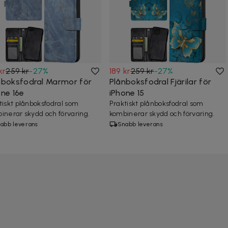
kr
259 kr
-
27
%
189 kr
259 kr
-
27
%
nboksfodral Marmor för
Plånboksfodral Fjärilar för
one 16e
iPhone 15
tiskt plånboksfodral som
Praktiskt plånboksfodral som
inerar skydd och förvaring.
kombinerar skydd och förvaring.
abb leverans
Snabb leverans