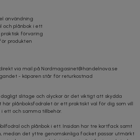
bel användning
l och plånbok i ett
praktisk förvaring
 för produkten
 direkt via mail på Nordmagasinet@handelnova.se
gandet - köparen står för returkostnad
dagligt slitage och olyckor är det viktigt att skydda
här plånboksfodralet är ett praktiskt val för dig som vill
i ett och samma tillbehör.
ilfodral och plånbok i ett. Insidan har tre kortfack samt
ton, medan det yttre genomskinliga facket passar utmärkt