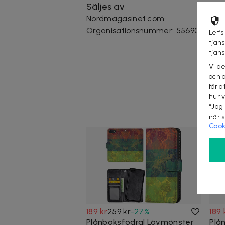
Säljes av
Nordmagasinet.com
Organisationsnummer
:
556905-523
Let’s
tjän
tjän
Vi d
och 
för a
hur 
“Jag
när 
Cook
189 kr
259 kr
-
27
%
189 
Plånboksfodral Lövmönster
Plån