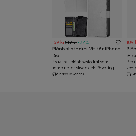
159 kr
219 kr
-
27
%
189 
Plånboksfodral Vit för iPhone
Plå
16e
iPh
Praktiskt plånboksfodral som
Prak
kombinerar skydd och förvaring.
komb
Snabb leverans
Sn