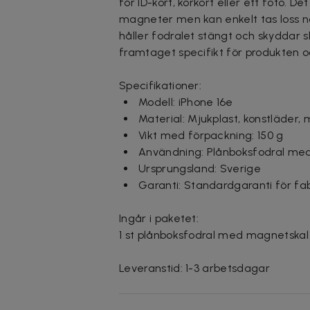
för ID-kort, körkort eller ett foto. 
magneter men kan enkelt tas loss nä
håller fodralet stängt och skyddar 
framtaget specifikt för produkten o
Specifikationer:
Modell: iPhone 16e
Material: Mjukplast, konstläder,
Vikt med förpackning: 150 g
Användning: Plånboksfodral med
Ursprungsland: Sverige
Garanti: Standardgaranti för fab
Ingår i paketet:
1 st plånboksfodral med magnetskal
Leveranstid: 1-3 arbetsdagar