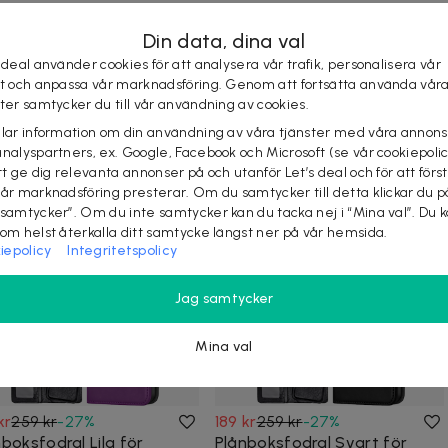
Din data, dina val
8
 deal använder cookies för att analysera vår trafik, personalisera vår
st och anpassa vår marknadsföring. Genom att fortsätta använda vår
ster samtycker du till vår användning av cookies.
elar information om din användning av våra tjänster med våra annons
KÖP
analyspartners, ex. Google, Facebook och Microsoft (se vår cookiepoli
tt ge dig relevanta annonser på och utanför Let’s deal och för att förs
vår marknadsföring presterar. Om du samtycker till detta klickar du p
Se liknande deals
 samtycker”. Om du inte samtycker kan du tacka nej i “Mina val”. Du 
som helst återkalla ditt samtycke längst ner på vår hemsida.
iepolicy
Integritetspolicy
Jag samtycker
Mina val
kr
259 kr
-
27
%
189 kr
259 kr
-
27
%
boksfodral Lila för
Plånboksfodral Svart för