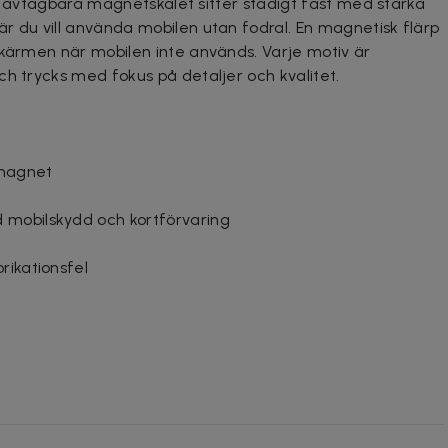
Det avtagbara magnetskalet sitter stadigt fast med starka
r du vill använda mobilen utan fodral. En magnetisk flärp
skärmen när mobilen inte används. Varje motiv är
ch trycks med fokus på detaljer och kvalitet.
 magnet
 mobilskydd och kortförvaring
rikationsfel