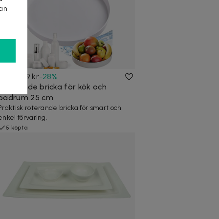
kan
129 kr
179 kr
-
28
%
Roterande bricka för kök och
badrum 25 cm
Praktisk roterande bricka för smart och
enkel förvaring.
5 köpta