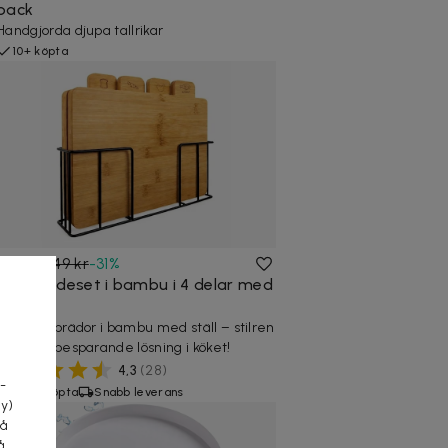
pack
Handgjorda djupa tallrikar
10+ köpta
449 kr
649 kr
-
31
%
Skärbrädeset i bambu i 4 delar med
ställ
Fyra skärbrädor i bambu med ställ – stilren
a
och platsbesparande lösning i köket!
4,3
(
28
)
-
600+ köpta
Snabb leverans
cy)
tå
å