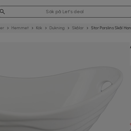
ter
Hemmet
Kök
Dukning
Skålar
Stor Porslins Skål Ha