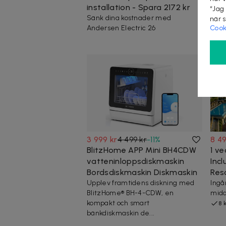
installation - Spara 2172 kr
6 kni
“Jag
skär
Sänk dina kostnader med
när 
stek
Andersen Electric 26
Cook
20
3 999 kr
4 499 kr
-
11
%
8 49
BlitzHome APP Mini BH4CDW
1 ve
vatteninloppsdiskmaskin
Inc
Bordsdiskmaskin Diskmaskin
Reso
Upplev framtidens diskning med
Ingår
BlitzHome® BH-4-CDW, en
midd
kompakt och smart
8 
bänkdiskmaskin de...