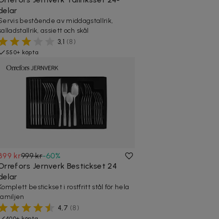
delar
Servis bestående av middagstallrik,
salladstallrik, assiett och skål
3,1
(
8
)
550+ köpta
399 kr
999 kr
-
60
%
Orrefors Jernverk Bestickset 24
delar
Komplett bestickset i rostfritt stål för hela
familjen
4,7
(
8
)
400+ köpta