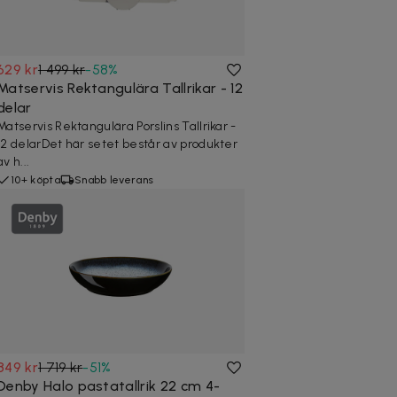
629 kr
1 499 kr
-
58
%
Matservis Rektangulära Tallrikar - 12
delar
Matservis Rektangulära Porslins Tallrikar -
12 delarDet här setet består av produkter
av h...
10+ köpta
Snabb leverans
849 kr
1 719 kr
-
51
%
Denby Halo pastatallrik 22 cm 4-