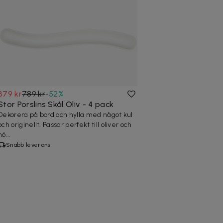
379 kr
789 kr
-
52
%
Stor Porslins Skål Oliv - 4 pack
Dekorera på bord och hylla med något kul
och originellt. Passar perfekt till oliver och
nö...
Snabb leverans