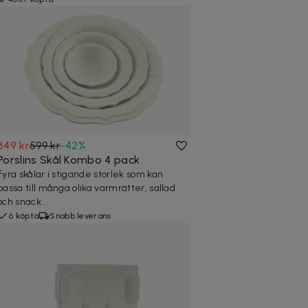
349 kr
599 kr
-
42
%
Porslins Skål Kombo 4 pack
Fyra skålar i stigande storlek som kan
passa till många olika varmrätter, sallad
och snack...
6 köpta
Snabb leverans