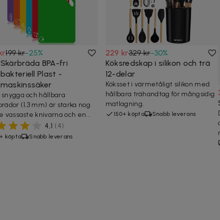
kr
199 kr
-
25
%
229 kr
329 kr
-
30
%
 Skärbräda BPA-fri
Köksredskap i silikon och trä
bakteriell Plast -
12-delar
kmaskinssäker
Köksset i värmetåligt silikon med
hållbara trähandtag för mångsidig
 snygga och hållbara
matlagning.
brädor (1,3 mm) är starka nog
de vassaste knivarna och en...
150+ köpta
Snabb leverans
4,1
(
4
)
+ köpta
Snabb leverans