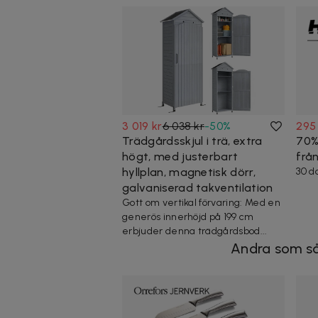
3 019 kr
6 038 kr
-
50
%
295
Trädgårdsskjul i trä, extra
70%
högt, med justerbart
frå
hyllplan, magnetisk dörr,
30 d
galvaniserad takventilation
Gott om vertikal förvaring: Med en
generös innerhöjd på 199 cm
erbjuder denna trädgårdsbod...
Andra som så