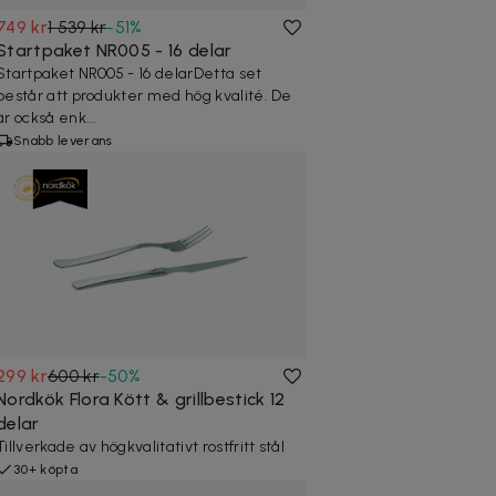
749 kr
1 539 kr
-
51
%
Startpaket NR005 - 16 delar
Startpaket NR005 - 16 delarDetta set
består att produkter med hög kvalité. De
är också enk...
Snabb leverans
299 kr
600 kr
-
50
%
Nordkök Flora Kött & grillbestick 12
delar
Tillverkade av högkvalitativt rostfritt stål
30+ köpta