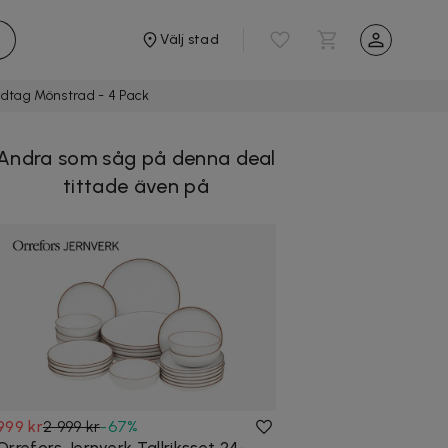
Välj stad
ndtag Mönstrad - 4 Pack
Andra som såg på denna deal
tittade även på
999 kr
2 999 kr
-
67
%
Orrefors Jernverk Tallriksset 24-