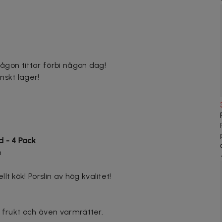
l någon tittar förbi någon dag!
nskt lager!
d - 4 Pack
n
t kök! Porslin av hög kvalitet!
d, frukt och även varmrätter.