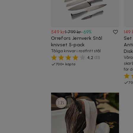
549 kr
1 799 kr
-
69
%
149 
Orrefors Jernverk Stål
Set
knivset 5-pack
Anti
Tåliga knivar i rostfritt stål
Dis
Våra
4,2
(
11
)
skär
700+ köpta
för 
70