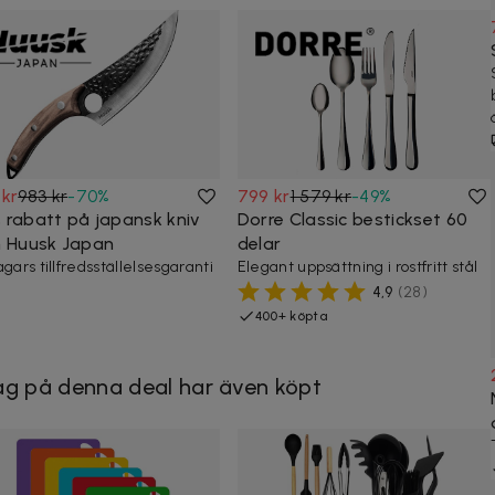
 kr
983 kr
-
70
%
799 kr
1 579 kr
-
49
%
 rabatt på japansk kniv
Dorre Classic bestickset 60
n Huusk Japan
delar
agars tillfredsställelsesgaranti
Elegant uppsättning i rostfritt stål
4,9
(
28
)
400+ köpta
g på denna deal har även köpt