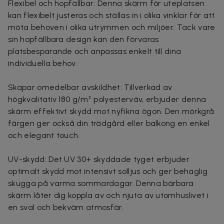
Flexibel och hopfällbar: Denna skärm för uteplatsen
kan flexibelt justeras och ställas in i olika vinklar för att
möta behoven i olika utrymmen och miljöer. Tack vare
sin hopfällbara design kan den förvaras
platsbesparande och anpassas enkelt till dina
individuella behov.
Skapar omedelbar avskildhet: Tillverkad av
högkvalitativ 180 g/m² polyesterväv, erbjuder denna
skärm effektivt skydd mot nyfikna ögon. Den mörkgrå
färgen ger också din trädgård eller balkong en enkel
och elegant touch.
UV-skydd: Det UV 30+ skyddade tyget erbjuder
optimalt skydd mot intensivt solljus och ger behaglig
skugga på varma sommardagar. Denna bärbara
skärm låter dig koppla av och njuta av utomhuslivet i
en sval och bekväm atmosfär.