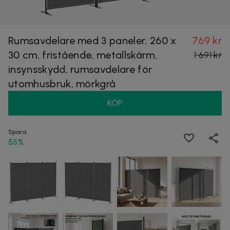
Rumsavdelare med 3 paneler, 260 x
769 kr
30 cm, fristående, metallskärm,
1 691 kr
insynsskydd, rumsavdelare för
utomhusbruk, mörkgrå
KÖP
Spara
55%