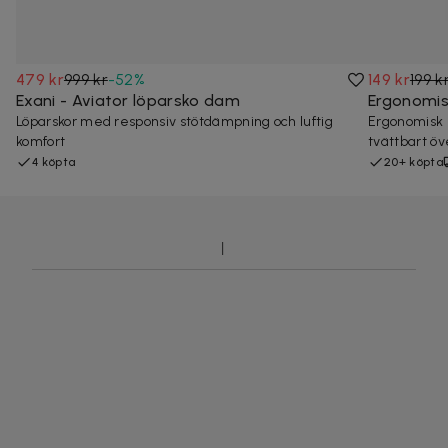
479 kr
999 kr
-
52
%
149 kr
199 k
Exani - Aviator löparsko dam
Ergonomi
Löparskor med responsiv stötdämpning och luftig
Ergonomisk
komfort
tvättbart öv
4 köpta
20+ köpta