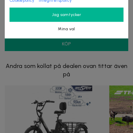
Cookiepolicy
Integritetspolicy
Säljes av
Best Trade
Jag samtycker
Organisationsnummer
:
559205-2038
Mina val
KÖP
Andra som kollat på dealen ovan tittar även
på