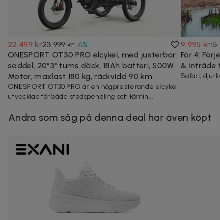
22 499 kr
23 999 kr
-
6
%
9 995 kr
15
ONESPORT OT30 PRO elcykel, med justerbar
För 4: Fär
saddel, 20*3" tums däck, 18Ah batteri, 500W
& inträde t
Motor, maxlast 180 kg, räckvidd 90 km
Safari, djurl
ONESPORT OT30 PRO är en högpresterande elcykel
utvecklad för både stadspendling och körnin...
Andra som såg på denna deal har även köpt