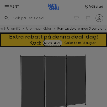
MENY
Välj stad
rd & Utemiljö
Utomhusmöbler
Rumsavdelare med 3 paneler, 260 x 30 cm, fristående, metallskärm, insynsskydd, rumsavdelare för utomhusbruk, mörkgrå