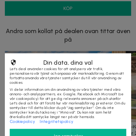
KÖP
Andra som kollat på dealen ovan tittar även
på
Din data, dina val
Let’s deal använder cookies för att analysera vår trafik,
personalisera vår tjänst och anpassa vår marknadsföring. Genom att
fortsätta använda våra tjänster samtycker du till vår användning av
cookies.
Vi delar information om din användning av våra tjänster med våra
annons- och analyspartners, ex. Google, Facebook och Microsoft (se
vår cookiepolicy) för att ge dig relevanta annonser på och utanför
Let’s deal och för att förstå hur vår marknadsföring presterar. Om du
samtycker till detta klickar du på “Jag samtycker”. Om du inte
samtycker kan du tacka nej i “Mina val”. Du kan när som helst
återkalla ditt samtycke längst ner på vår hemsida.
Cookiepolicy
Integritetspolicy
4 295 kr
6 200 kr
-
31
%
1 495 kr
2 1
Bilsemester till Venedig inkl. färja & hotell för
1 natt för