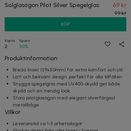
Solglasögon Pilot Silver Spegelglas
69 kr
99 kr
KÖP
Köpta
Spara
2
30%
Produktinformation
Breda linser (59x50mm) för extra komfort och stil.
Lätt och bekväm design, perfekt för alla tillfällen.
Snygga spegelglas med UV400-skydd ger både
skydd och en trendig look.
Stora pilotglasögon med elegant silverfärgad
metallbåge.
Villkor
Leveranstid ca 1-3 arbetsdagar
Skickas direkt från vårt lager i Sverige