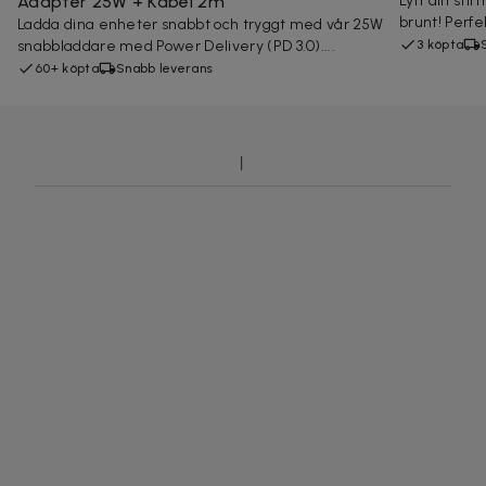
Adapter 25W + Kabel 2m
Lyft din stil
brunt! Perfek
Ladda dina enheter snabbt och tryggt med vår 25W
snabbladdare med Power Delivery (PD 3.0)....
3 köpta
60+ köpta
Snabb leverans