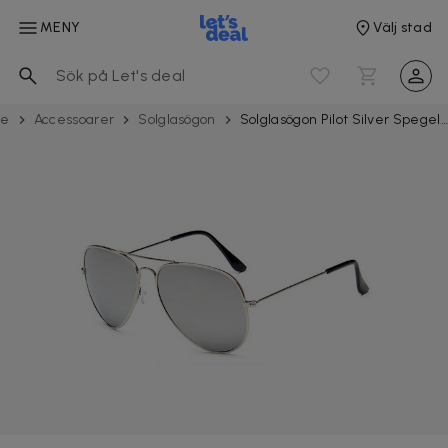
MENY
Välj stad
de
Acces­soarer
Solglasögon
Solglasögon Pilot Silver Spegelglas