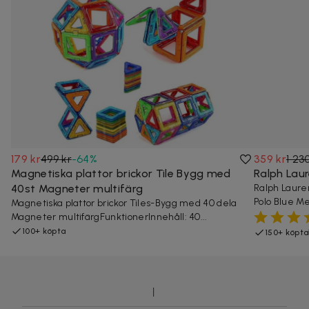
179 kr
499 kr
-
64
%
359 kr
1 23
Magnetiska plattor brickor Tile Bygg med
Ralph Laur
40st Magneter multifärg
Ralph Laure
Polo Blue Men
Magnetiska plattor brickor Tiles-Bygg med 40 dela
Magneter multifärgFunktionerInnehåll: 40...
100+ köpta
150+ köpta