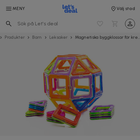
MENY
Välj stad
Produkter
Barn
Leksaker
Magnetiska byggklossar för kreativ lek 40-delar