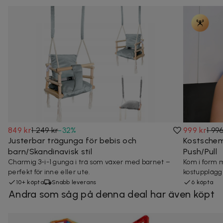
849 kr
1 249 kr
-
32
%
999 kr
1 99
Justerbar trägunga för bebis och
Kostschem
barn/Skandinavisk stil
Push/Pull
Charmig 3-i-1 gunga i trä som växer med barnet –
Kom i form 
perfekt för inne eller ute.
kostupplägg
10+ köpta
Snabb leverans
6 köpta
Andra som såg på denna deal har även köpt