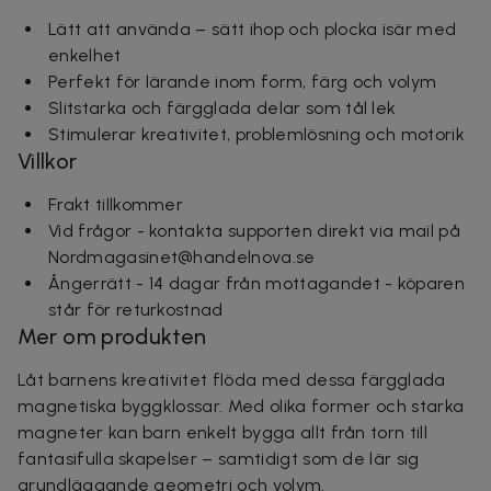
Lätt att använda – sätt ihop och plocka isär med
enkelhet
Perfekt för lärande inom form, färg och volym
Slitstarka och färgglada delar som tål lek
Stimulerar kreativitet, problemlösning och motorik
Villkor
Frakt tillkommer
Vid frågor - kontakta supporten direkt via mail på
Nordmagasinet@handelnova.se
Ångerrätt - 14 dagar från mottagandet - köparen
står för returkostnad
Mer om produkten
Låt barnens kreativitet flöda med dessa färgglada
magnetiska byggklossar. Med olika former och starka
magneter kan barn enkelt bygga allt från torn till
fantasifulla skapelser – samtidigt som de lär sig
grundläggande geometri och volym.