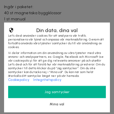
Ingår i paketet:
40 st magnetiska byggklossar
1 st manual
Din data, dina val
Leveranstid: 1-3 arbetsdagar
Let’s deal använder cookies för att analysera vår trafik,
personalisera vår tjänst och anpassa vår marknadsföring. Genom att
fortsätta använda våra tjänster samtycker du till vår användning av
cookies.
Säljes av
Vi delar information om din användning av våra tjänster med våra
Nordmagasinet.com
annons- och analyspartners, ex. Google, Facebook och Microsoft (se
vår cookiepolicy) för att ge dig relevanta annonser på och utanför
Organisationsnummer
:
556905-5238
Let’s deal och för att förstå hur vår marknadsföring presterar. Om du
samtycker till detta klickar du på “Jag samtycker”. Om du inte
samtycker kan du tacka nej i “Mina val”. Du kan när som helst
återkalla ditt samtycke längst ner på vår hemsida.
Cookiepolicy
Integritetspolicy
KÖP
Jag samtycker
Andra som kollat på dealen ovan tittar även
Mina val
på