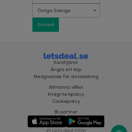
Gå med!
Kundtjänst
Ångra ett köp
Medgivande för datadelning
Allmänna villkor
Integritetspolicy
Cookiepolicy
Bli partner
©
Let’s deal
2026