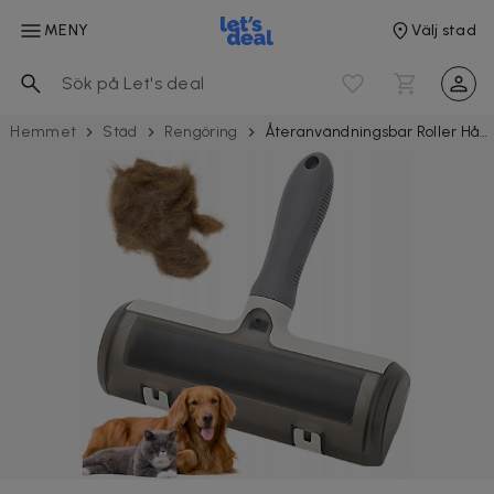
MENY
Välj stad
Hemmet
Städ
Rengöring
Återanvändningsbar Roller Hårborttagare För Hund och Katthår Vit