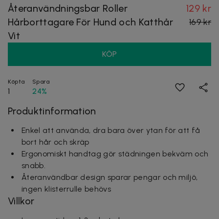
Återanvändningsbar Roller
129 kr
Hårborttagare För Hund och Katthår
169 kr
Vit
KÖP
Köpta
Spara
1
24%
Produktinformation
Enkel att använda, dra bara över ytan för att få
bort hår och skräp
Ergonomiskt handtag gör städningen bekväm och
snabb.
Återanvändbar design sparar pengar och miljö,
ingen klisterrulle behövs
Villkor