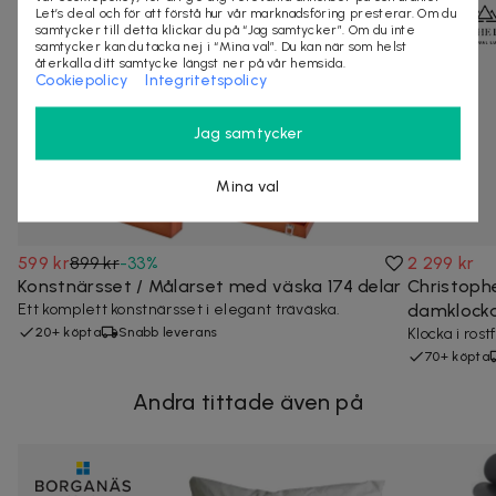
Let’s deal och för att förstå hur vår marknadsföring presterar. Om du
samtycker till detta klickar du på “Jag samtycker”. Om du inte
samtycker kan du tacka nej i “Mina val”. Du kan när som helst
återkalla ditt samtycke längst ner på vår hemsida.
Cookiepolicy
Integritetspolicy
Jag samtycker
Mina val
599 kr
899 kr
-
33
%
2 299 kr
Konstnärsset / Målarset med väska 174 delar
Christoph
Ett komplett konstnärsset i elegant träväska.
damklock
20+ köpta
Snabb leverans
Klocka i rost
70+ köpta
Andra tittade även på