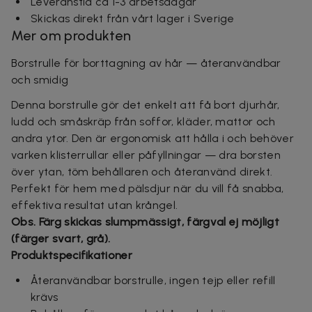
Leveranstid ca 1-3 arbetsdagar
Skickas direkt från vårt lager i Sverige
Mer om produkten
Borstrulle för borttagning av hår — återanvändbar
och smidig
Denna borstrulle gör det enkelt att få bort djurhår,
ludd och småskräp från soffor, kläder, mattor och
andra ytor. Den är ergonomisk att hålla i och behöver
varken klisterrullar eller påfyllningar — dra borsten
över ytan, töm behållaren och återanvänd direkt.
Perfekt för hem med pälsdjur när du vill få snabba,
effektiva resultat utan krångel.
Obs. Färg skickas slumpmässigt, färgval ej möjligt
(färger svart, grå).
Produktspecifikationer
Återanvändbar borstrulle, ingen tejp eller refill
krävs