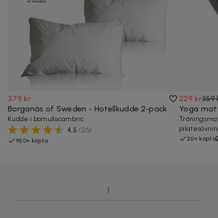
379 kr
229 kr
359 
Borganäs of Sweden - Hotellkudde 2-pack
Yoga mat
Kudde i bomullscambric
Träningsmat
pilatesövnin
4,5
(
26
)
20+ köpta
950+ köpta