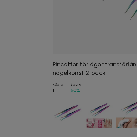
Pincetter för ögonfransförlä
nagelkonst 2-pack
Köpta
Spara
1
50%