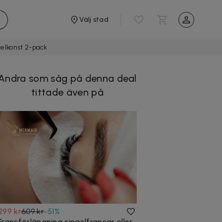
Välj stad
gelkonst 2-pack
Andra som såg på denna deal
tittade även på
299 kr
609 kr
-
51
%
Fransförlängning singelfransar eller