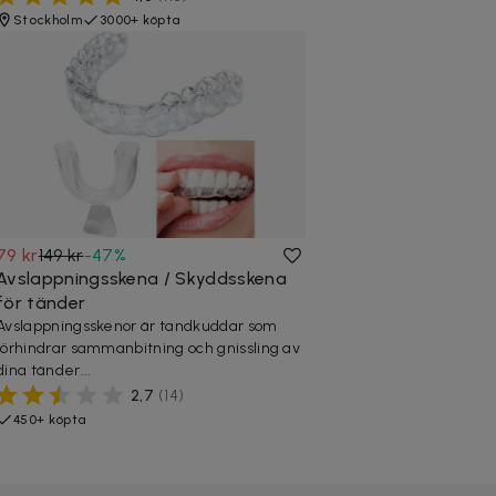
Stockholm
3000+ köpta
79 kr
149 kr
-
47
%
Avslappningsskena / Skyddsskena
för tänder
Avslappningsskenor är tandkuddar som
förhindrar sammanbitning och gnissling av
dina tänder...
2,7
(
14
)
450+ köpta