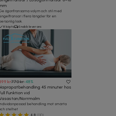
mm
Ge ögonfransarna volym och stil med
singelfransar i flera längder för en
personlig look.
8 köpta
Snabb leverans
399 kr
770 kr
-
48
%
Naprapatbehandling 45 minuter hos
Full Funktion vid
Vasastan/Norrmalm
Individanpassad behandling mot smärta
och stelhet
4,8
(
110
)