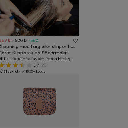
659 kr
1 500 kr
-
56
%
Klippning med färg eller slingor hos
Saras Klippotek på Södermalm
Bli fin i håret med ny och fräsch hårfärg
3,7
(
91
)
Stockholm
1800+ köpta