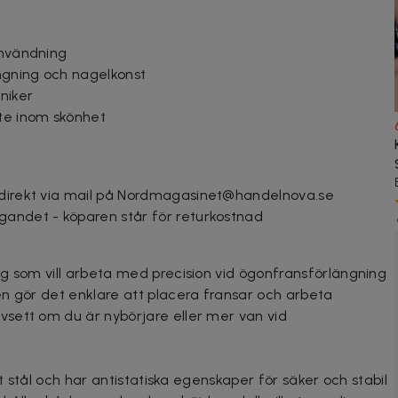
användning
ngning och nagelkonst
niker
ete inom skönhet
 direkt via mail på Nordmagasinet@handelnova.se
gandet - köparen står för returkostnad
g som vill arbeta med precision vid ögonfransförlängning
n gör det enklare att placera fransar och arbeta
sett om du är nybörjare eller mer van vid
tt stål och har antistatiska egenskaper för säker och stabil