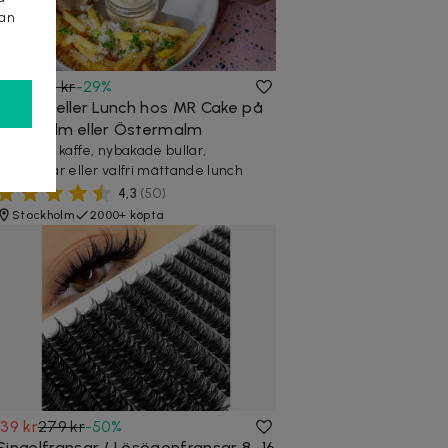
kan
89 kr
126 kr
-
29
%
Frukost eller Lunch hos MR Cake på
Norrmalm eller Östermalm
Nybryggt kaffe, nybakade bullar,
smörgåsar eller valfri mättande lunch
4,3
(
50
)
Stockholm
2000+ köpta
139 kr
279 kr
-
50
%
Singelfransar / Lösögonfransar 8–16