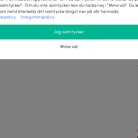
idget för Barn och Vuxna -
& Bluetooth vit
 samtycker”. Om du inte samtycker kan du tacka nej i “Mina val”. Du 
urtrogen Design med Mild
Uppgradera din skönhetsrutin med
som helst återkalla ditt samtycke längst ner på vår hemsida.
denna eleganta Hollywood
iepolicy
Integritetspolicy
rdoft
Sminkspegel, den ultimata lösnin...
er du hur axlarna spänner sig
Snabb leverans
r en lång arbetsdag, ett prov
Jag samtycker
närmar sig eller e...
köpta
Mina val