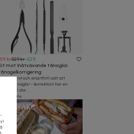
159 kr
329 kr
-
52
%
Kit mot Inåtväxande tånaglar,
tånagelkorrigering
Ett effektivt och smärtfritt sätt att
korrigera naglar - korrektorn har en
universell stor...
20+ köpta
a
-
cy)
tå
å