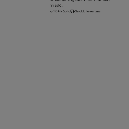
missfä...
10+ köpta
Snabb leverans