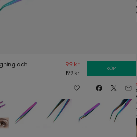
ngning och
99 kr
KÖP
199 kr