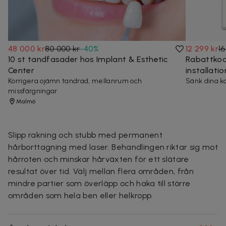
48 000 kr
80 000 kr
-
40
%
12 299 kr
16
10 st tandfasader hos Implant & Esthetic
Rabattkod
Center
installati
Korrigera ojämn tandrad, mellanrum och
Sänk dina k
missfärgningar
Malmö
Slipp rakning och stubb med permanent
hårborttagning med laser. Behandlingen riktar sig mot
hårroten och minskar hårväxten för ett slätare
resultat över tid. Välj mellan flera områden, från
mindre partier som överläpp och haka till större
områden som hela ben eller helkropp.