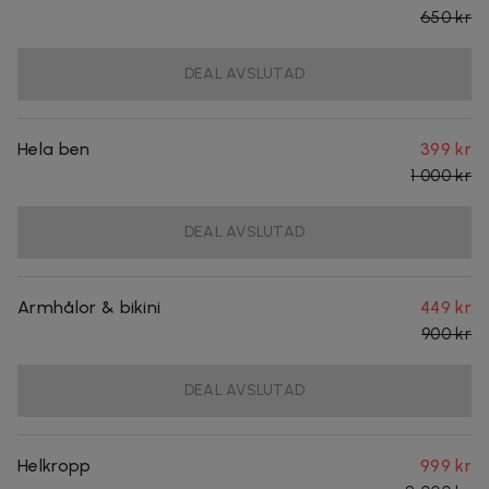
650 kr
DEAL AVSLUTAD
Hela ben
399 kr
1 000 kr
DEAL AVSLUTAD
Armhålor & bikini
449 kr
900 kr
DEAL AVSLUTAD
Helkropp
999 kr