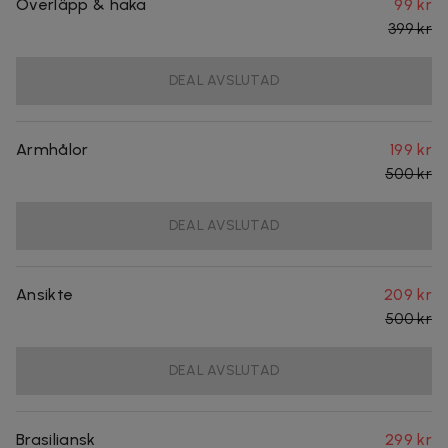
Överläpp & haka
99 kr
399 kr
DEAL AVSLUTAD
Armhålor
199 kr
500 kr
DEAL AVSLUTAD
Ansikte
209 kr
500 kr
DEAL AVSLUTAD
Brasiliansk
299 kr