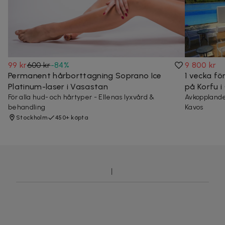
99 kr
600 kr
-
84
%
9 800 kr
Permanent hårborttagning Soprano Ice
1 vecka fö
Platinum-laser i Vasastan
på Korfu i
För alla hud- och hårtyper - Ellenas lyxvård &
Avkopplande
behandling
Kavos
Stockholm
450+ köpta