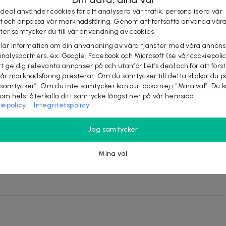
 deal använder cookies för att analysera vår trafik, personalisera vår
st och anpassa vår marknadsföring. Genom att fortsätta använda vår
ster samtycker du till vår användning av cookies.
elar information om din användning av våra tjänster med våra annons
analyspartners, ex. Google, Facebook och Microsoft (se vår cookiepoli
tt ge dig relevanta annonser på och utanför Let’s deal och för att förs
vår marknadsföring presterar. Om du samtycker till detta klickar du p
 samtycker”. Om du inte samtycker kan du tacka nej i “Mina val”. Du 
som helst återkalla ditt samtycke längst ner på vår hemsida.
iepolicy
Integritetspolicy
ue
Jag samtycker
Mina val