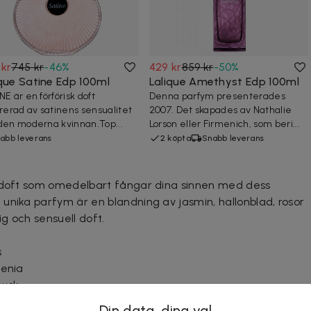
 kr
745 kr
-
46
%
429 kr
859 kr
-
50
%
ique Satine Edp 100ml
Lalique Amethyst Edp 100ml
NE är en förförisk doft
Denna parfym presenterades
irerad av satinens sensualitet
2007. Det skapades av Nathalie
den moderna kvinnan.Top...
Lorson eller Firmenich, som beri...
abb leverans
2 köpta
Snabb leverans
k doft som omedelbart fångar dina sinnen med dess
unika parfym är en blandning av jasmin, hallonblad, rosor
ig och sensuell doft.
s
denia
ysk.
Din data, dina val