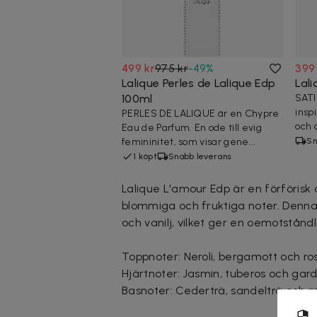
499 kr
975 kr
-
49
%
399
Lalique Perles de Lalique Edp
Lal
100ml
SATI
insp
PERLES DE LALIQUE är en Chypre
och 
Eau de Parfum. En ode till evig
femininitet, som visar gene...
Sn
1 köpt
Snabb leverans
Lalique L'amour Edp är en förföris
blommiga och fruktiga noter. Denna 
och vanilj, vilket ger en oemotståndl
Toppnoter: Neroli, bergamott och ro
Hjärtnoter: Jasmin, tuberos och gar
Basnoter: Cederträ, sandelträ och m