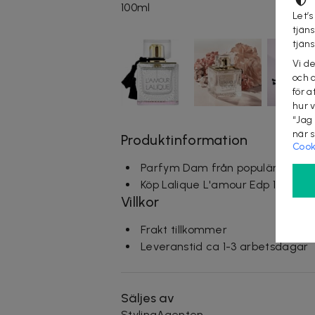
100ml
Let’s
tjän
tjän
Vi d
och 
för a
hur 
“Jag
när 
Produktinformation
Cook
Parfym Dam från populära Laliq
Köp Lalique L'amour Edp 100ml
Villkor
Frakt tillkommer
Leveranstid ca 1-3 arbetsdagar
Säljes av
StylingAgenten