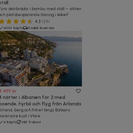
ställ
Fyra skärbrädor i bambu med ställ – stilren
och platsbesparande lösning i köket!
4,3
(
28
)
600+ köpta
Snabb leverans
4 499 kr
4 nätter i Albanien för 2 med
boende, hyrbil och flyg från Arlanda
Strand, berg och frihet längs Balkans
vackraste kust i Vlore
6 köpta
Inkl. frukost