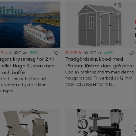
9 kr
4 430 kr
-
26
%
8 299 kr
16 710 kr
-
50
%
gars kryssning för 2 till
Trädgårdsskjul/bod med
a eller Höga Kusten med
fönster, låsbar dörr, grå plast
t och buffé
Upplev praktisk charm med denna
trädgårdsbod! Tillverkad av 12 mm
ter till havs, bufféer och
tjock polypropenharts fö...
esvärda utflykter i land
+ köpta