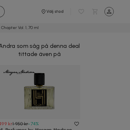
Välj stad
hapter Vol. 1, 70 ml
Andra som såg på denna deal
tittade även på
499 kr
1 950 kr
-
74
%
HL Perfumes by Morgan Madison