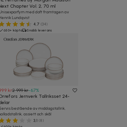
Next Chapter Vol. 2, 70 ml
Unisexparfym med doft framtagen av
Henrik Lundqvist
4,7
(
34
)
650+ köpta
Snabb leverans
999 kr
2 999 kr
-
67
%
Orrefors Jernverk Tallriksset 24-
delar
Servis bestående av middagstallrik,
salladstallrik, assiett och skål
3,1
(
8
)
600+ köpta