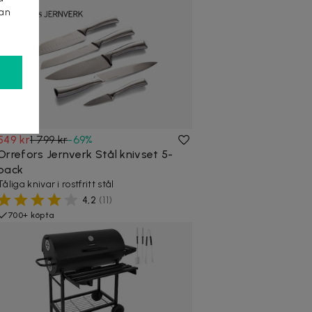
kan
549 kr
1 799 kr
-
69
%
Orrefors Jernverk Stål knivset 5-
pack
Tåliga knivar i rostfritt stål
4,2
(
11
)
700+ köpta