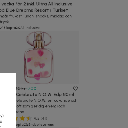
1 vecka för 2 inkl. Ultra All Inclusive
på Blue Dreams Resort i Turkiet
Ingår frukost, lunch, snacks, middag och
dryck
8 köpta
All inclusive
279 kr
940 kr
-
70
%
Escada Celebrate N.O.W. Edp 80ml
a
Escada Celebrate N.O.W. en lockande och
feminin doft som ger dig energi och
-
självförtroend...
cy)
4,5
(
41
)
tå
1200+ köpta
Snabb leverans
å