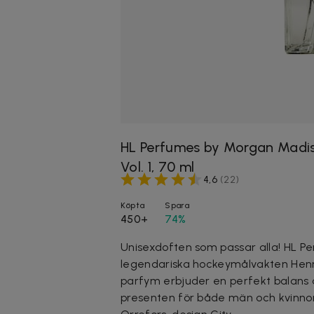
HL Perfumes by Morgan Madi
Vol. 1, 70 ml
4,6
(
22
)
Köpta
Spara
450+
74%
Unisexdoften som passar alla! HL 
legendariska hockeymålvakten Henri
parfym erbjuder en perfekt balans av
presenten för både män och kvinnor.