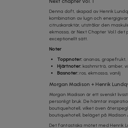
Next chapter Vol. 1
Denna doft, skapad av Henrik Lundq
kombination av lugn och energigivan
citruskaraktär, utstrålar den maskul
ekmossa, är Next Chapter Vol.1 det 
exceptionellt sätt.
Noter
​
Toppnoter:
ananas, grapefrukt, 
Hjärtnoter:
kashmirträ,
amber
, 
Basnoter:
ros, ekmossa, vanilj
Morgan Madison + Henrik Lundqv
Morgan Madison är ett svenskt livss
personligt bruk. De hämtar inspiratio
boutiquehotell, vilket även återspe
boutiquehotell, beläget på Madison 
Det fantastiska mötet med Henrik L