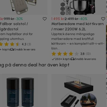
 kr
999 kr
-
30
%
1 495 kr
2 499 kr
-
40
%
ällbar solstol /
Matberedare med köttkvarn
dgårdsstol
/ mixer 2200W 6,2L
äm hopfällbar stol för
Upptäck denna mångsidiga
ppling utomhus.
matberedare med kraftfull
köttkvarn – en komplett allt-i-ett-
4,3
(
3
)
lösn...
+ köpta
Snabb leverans
3,8
(
13
)
250+ köpta
Snabb leverans
g på denna deal har även köpt