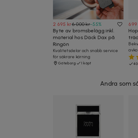
2 695 kr
6 000 kr
-
55
%
699
Byte av bromsbelägg inkl.
Hopf
material hos Däck Dax på
trä
Ringön
Bekv
avko
Kvalitetsdelar och snabb service
för säkrare körning
Göteborg
1 köpt
40
Andra som så