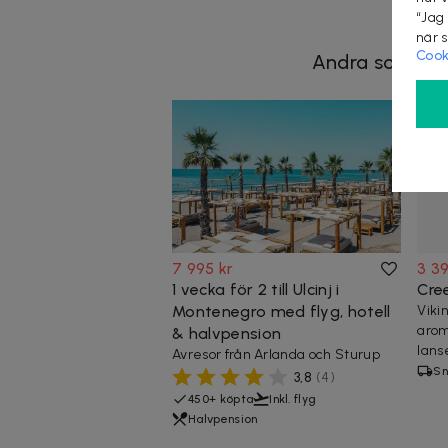
“Jag
när 
Cook
Andra som koll
7 995 kr
3 39
1 vecka för 2 till Ulcinj i
Cre
Montenegro med flyg, hotell
Viki
arom
& halvpension
lans
Avresor från Arlanda och Sturup
Sn
3,8
(
4
)
450+ köpta
Inkl. flyg
Halvpension