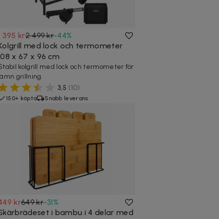
1 395 kr
2 499 kr
-
44
%
Kolgrill med lock och termometer
108 x 67 x 96 cm
Stabil kolgrill med lock och termometer för
jämn grillning.
3,5
(
10
)
150+ köpta
Snabb leverans
449 kr
649 kr
-
31
%
Skärbrädeset i bambu i 4 delar med