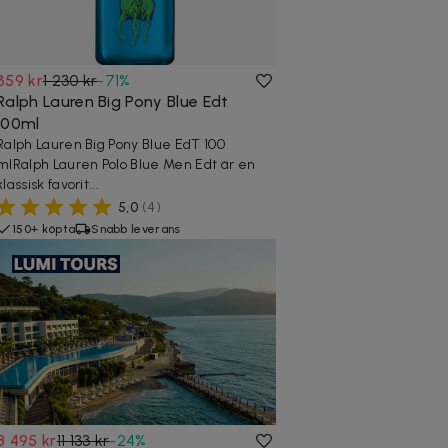
359 kr
1 230 kr
-
71
%
Ralph Lauren Big Pony Blue Edt
100ml
Ralph Lauren Big Pony Blue EdT 100
mlRalph Lauren Polo Blue Men Edt är en
klassisk favorit...
5,0
(
4
)
150+ köpta
Snabb leverans
8 495 kr
11 133 kr
-
24
%