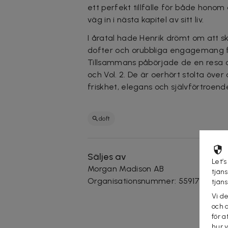
ett perfekt tillfälle för både honom
väg in i nästa kapitel av sitt liv.
I åratal hade Henrik drömt om att 
dofter och orubbliga engagemang för 
Tillsammans påbörjade de en resa oc
och Vol. 2. De är oerhört stolta över
friskhet, elegans och självförtroend
doft
Säljes av
Let’s
Morgan Madison AB
tjän
Organisationsnummer
:
559173-6615
tjän
Vi d
och 
för a
hur 