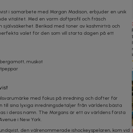
vist i samarbete med Morgan Madison, erbjuder en unik
de vitalitet. Med en varm doftprofil och fräsch
in självsäkerhet. Berikad med toner av kashmirträ och
perfekta valet för den som vill starta dagen på ett
​bergamott, muskot​
vitpeppar​
ist
tilsvarumärke med fokus på inredning och dofter för
n till sina lyxiga inredningsdetaljer från världens bästa
glas i deras namn. The Morgans är ett av världens första
Avenue i New York.
undqvist, den välrenommerade ishockeyspelaren, kom vid