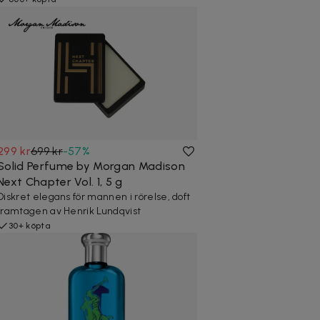
299 kr
699 kr
-
57
%
Solid Perfume by Morgan Madison
Next Chapter Vol. 1, 5 g
Diskret elegans för mannen i rörelse, doft
framtagen av Henrik Lundqvist
30+ köpta