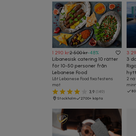
1 290 kr
2 500 kr
-
48
%
3 29
Libanesisk catering 10 rätter
3 da
för 10-50 personer från
Rig
Lebanese Food
hyt
Låt Lebanese Food fixa festens
2 nät
mat
minn
80
3,9
(
149
)
Stockholm
2700+ köpta