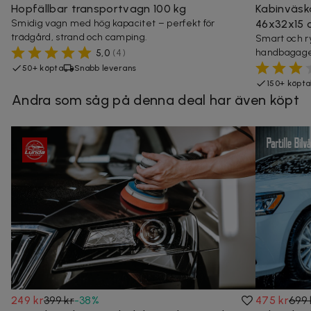
Hopfällbar transportvagn 100 kg
Kabinväsk
Smidig vagn med hög kapacitet – perfekt för
46x32x15 
trädgård, strand och camping.
Smart och r
handbagage 
5,0
(
4
)
50+ köpta
Snabb leverans
150+ köpta
Andra som såg på denna deal har även köpt
249 kr
399 kr
-
38
%
475 kr
699 