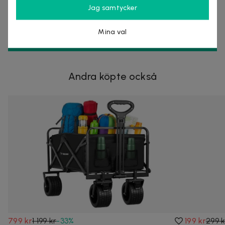
Organisationsnummer
:
556905-5238
Jag samtycker
Mina val
KÖP
Andra köpte också
799 kr
1 199 kr
-
33
%
199 kr
299 k