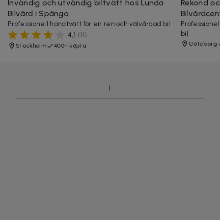
Invändig och utvändig biltvätt hos Lunda
Rekond och
Bilvård i Spånga
Bilvårdcen
Professionell handtvätt för en ren och välvårdad bil
Professionel
bil
4,1
(
11
)
Göteborg
Stockholm
400+ köpta