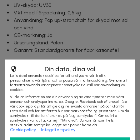
UV-skydd: UV30
Vikt med förpackning: 0,5 kg
Användning: Pop up-strandtält för skydd mot sol
och vind
CE-märkning: Ja
Ursprungsland: Polen
Garanti: Standardgaranti för fabrikationsfel
Ingår i paketet
Din data, dina val
1 st strandtält
Let’s deal använder cookies för att analysera vår trafik,
1 st förvaringsfodral
personalisera vår tjänst och anpassa vår marknadsföring. Genom att
fortsätta använda våra tjänster samtycker du till vår användning av
1 st manual
cookies.
Vi delar information om din användning av våra tjänster med våra
annons- och analyspartners, ex. Google, Facebook och Microsoft (se
Leveranstid: 1-3 arbetsdagar
vår cookiepolicy) för att ge dig relevanta annonser på och utanför
Let’s deal och för att förstå hur vår marknadsföring presterar. Om du
samtycker till detta klickar du på “Jag samtycker”. Om du inte
samtycker kan du tacka nej i “Mina val”. Du kan när som helst
Säljes av
återkalla ditt samtycke längst ner på vår hemsida.
Cookiepolicy
Integritetspolicy
Nordmagasinet.com