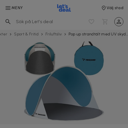
MENY
Välj stad
kter
Sport & Fritid
Friluftsliv
Pop up strandtält med UV skydd och vindskydd 145x100x70 cm