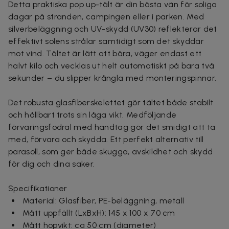
Detta praktiska pop up-tält är din bästa vän för soliga
dagar på stranden, campingen eller i parken. Med
silverbeläggning och UV-skydd (UV30) reflekterar det
effektivt solens strålar samtidigt som det skyddar
mot vind. Tältet är lätt att bära, väger endast ett
halvt kilo och vecklas ut helt automatiskt på bara två
sekunder – du slipper krångla med monteringspinnar.
Det robusta glasfiberskelettet gör tältet både stabilt
och hållbart trots sin låga vikt. Medföljande
förvaringsfodral med handtag gör det smidigt att ta
med, förvara och skydda. Ett perfekt alternativ till
parasoll, som ger både skugga, avskildhet och skydd
för dig och dina saker.
Specifikationer
Material: Glasfiber, PE-beläggning, metall
Mått uppfällt (LxBxH): 145 x 100 x 70 cm
Mått hopvikt: ca 50 cm (diameter)