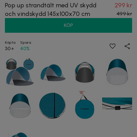
Pop up strandtält med UV skydd
299 kr
och vindskydd 145x100x70 cm
499 kr
KÖP
Köpta
Spara
30+
40%