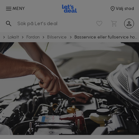
MENY
Välj stad
e
Lokalt
Fordon
Bilservice
Basservice eller fullservice hos Cesars Bilvård i Malmö