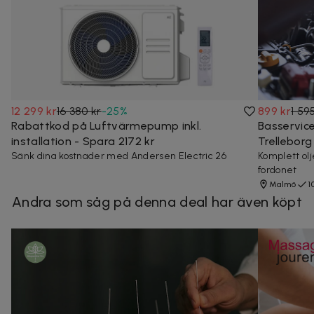
12 299 kr
16 380 kr
-
25
%
899 kr
1 59
Rabattkod på Luftvärmepump inkl.
Basservice
installation - Spara 2172 kr
Trelleborg
Sänk dina kostnader med Andersen Electric 26
Komplett olj
fordonet
Malmö
1
Andra som såg på denna deal har även köpt