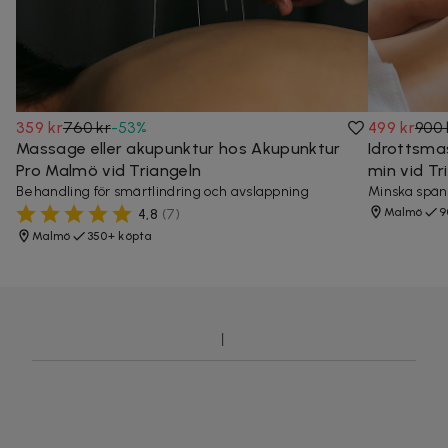
359 kr
760 kr
-
53
%
499 kr
900 
Massage eller akupunktur hos Akupunktur
Idrottsma
Pro Malmö vid Triangeln
min vid Tr
Behandling för smärtlindring och avslappning
Minska spänn
Malmö
9
4,8
(
7
)
Malmö
350+ köpta