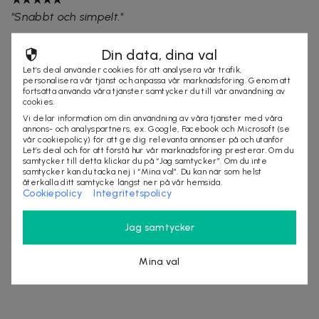
"Snabbt och simpelt."
2023-7-16
Din data, dina val
★★★★★
Let’s deal använder cookies för att analysera vår trafik,
personalisera vår tjänst och anpassa vår marknadsföring. Genom att
"Trevligt bemötande. Hög servicenivå."
fortsätta använda våra tjänster samtycker du till vår användning av
cookies.
Vi delar information om din användning av våra tjänster med våra
malmö
fordon
service
annons- och analyspartners, ex. Google, Facebook och Microsoft (se
vår cookiepolicy) för att ge dig relevanta annonser på och utanför
Let’s deal och för att förstå hur vår marknadsföring presterar. Om du
samtycker till detta klickar du på “Jag samtycker”. Om du inte
samtycker kan du tacka nej i “Mina val”. Du kan när som helst
Säljes av
återkalla ditt samtycke längst ner på vår hemsida.
Cesars Bilvård
Cookiepolicy
Integritetspolicy
Organisationsnummer
:
800205-XXXX
Jag samtycker
Mina val