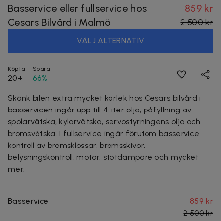
Basservice eller fullservice hos
859 kr
Cesars Bilvård i Malmö
2 500 kr
VÄLJ ALTERNATIV
Köpta
Spara
20+
66%
Skänk bilen extra mycket kärlek hos Cesars bilvård i
basservicen ingår upp till 4 liter olja, påfyllning av
spolarvätska, kylarvätska, servostyrningens olja och
bromsvätska. I fullservice ingår förutom basservice
kontroll av bromsklossar, bromsskivor,
belysningskontroll, motor, stötdämpare och mycket
mer.
Basservice
859 kr
2 500 kr