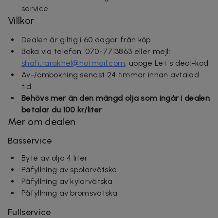
service
Villkor
Dealen är giltig i 60 dagar från köp
Boka via telefon:
070-7713863 eller mejl:
shafi.tarakhel@hotmail.com
, uppge Let´s deal-kod
Av-/ombokning senast 24 timmar innan avtalad
tid
Behövs mer än den mängd olja som ingår i dealen
betalar du 100 kr/liter
Mer om dealen
Basservice
Byte av olja 4 liter
Påfyllning av spolarvätska
Påfyllning av kylarvätska
Påfyllning av bromsvätska
Fullservice