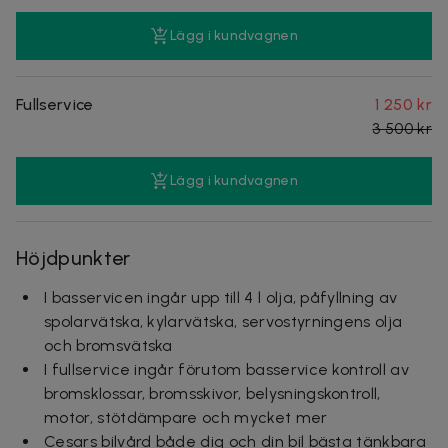
Lägg i kundvagnen
Fullservice
1 250 kr
3 500 kr
Lägg i kundvagnen
Höjdpunkter
I basservicen ingår upp till 4 l olja, påfyllning av
spolarvätska, kylarvätska, servostyrningens olja
och bromsvätska
I fullservice ingår förutom basservice kontroll av
bromsklossar, bromsskivor, belysningskontroll,
motor, stötdämpare och mycket mer
Cesars bilvård både dig och din bil bästa tänkbara