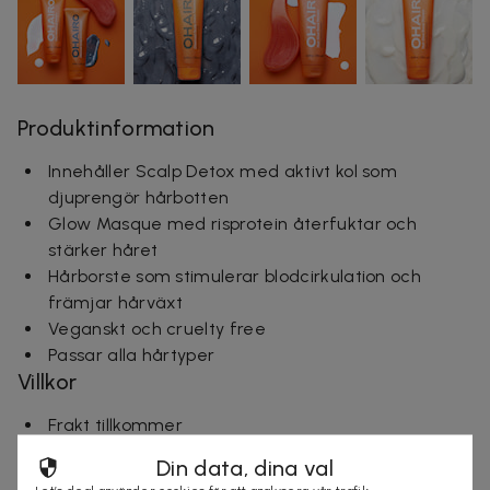
Produktinformation
Innehåller Scalp Detox med aktivt kol som
djuprengör hårbotten
Glow Masque med risprotein återfuktar och
stärker håret
Hårborste som stimulerar blodcirkulation och
främjar hårväxt
Veganskt och cruelty free
Passar alla hårtyper
Villkor
Frakt tillkommer
Leveranstid: ca 4 arbetsdagar
Din data, dina val
Mer om produkten