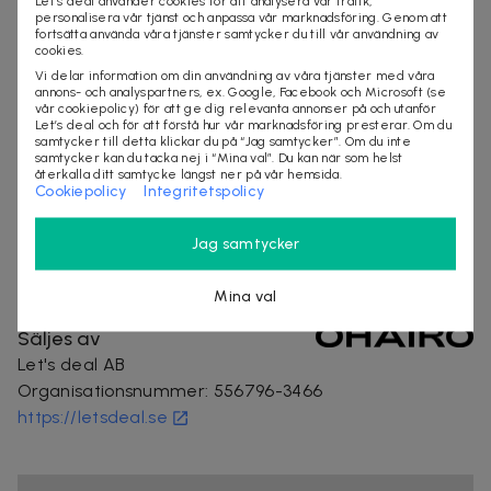
Let’s deal använder cookies för att analysera vår trafik,
personalisera vår tjänst och anpassa vår marknadsföring. Genom att
Om Ohairo
fortsätta använda våra tjänster samtycker du till vår användning av
cookies.
Ohairo är ett innovativt varumärke inom hårvård som
Vi delar information om din användning av våra tjänster med våra
annons- och analyspartners, ex. Google, Facebook och Microsoft (se
kombinerar modern teknik med naturliga
vår cookiepolicy) för att ge dig relevanta annonser på och utanför
ingredienser. Med fokus på effektivitet, hållbarhet
Let’s deal och för att förstå hur vår marknadsföring presterar. Om du
samtycker till detta klickar du på “Jag samtycker”. Om du inte
och enkelhet erbjuder de produkter som stärker håret
samtycker kan du tacka nej i “Mina val”. Du kan när som helst
från insidan och framhäver dess naturliga glans. Alla
återkalla ditt samtycke längst ner på vår hemsida.
Cookiepolicy
Integritetspolicy
produkter är veganska och cruelty free.
Jag samtycker
skönhetsprodukter
hårvård
Mina val
Säljes av
Let's deal AB
Organisationsnummer
:
556796-3466
https://letsdeal.se