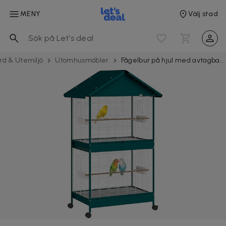
MENY
Välj stad
rd & Utemiljö
Utomhusmöbler
Fågelbur på hjul med avtagbar avdelare, 6 matare och 4 sittpinnar, 2 utskjutbara brickor, för parakiter, nymfparakiter, kanariefåglar