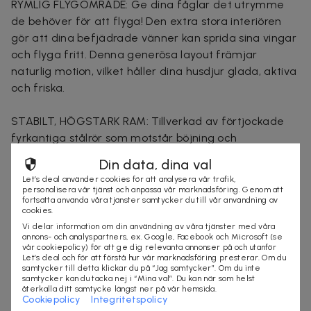
RYMLIG FLYGOMRÅDE: Ge dina fåglar det utrymme
de behöver för att flyga! Den extra stora interiören
gör att dina befjädrade vänner kan sprida sina vingar
och flyga fritt. Denna generösa layout främjar
naturlig motion, vilket håller dina husdjur glada, aktiva
och friska.
STABILT, HÖGSTARK RAM: Tillverkad av förtjockade
fyrkantiga stålrör som motstår böjning och
deformation. Denna ultrastabila konstruktion ger ett
Din data, dina val
säkert och vridbeständigt hem som enkelt motstår
Let’s deal använder cookies för att analysera vår trafik,
dagligt slitage och även de mest energiska fåglarna.
personalisera vår tjänst och anpassa vår marknadsföring. Genom att
fortsätta använda våra tjänster samtycker du till vår användning av
ENKEL RENGÖRING: Varje nivå inkluderar en glidbricka
cookies.
och ett bottengaller för att förhindra ansamling av
Vi delar information om din användning av våra tjänster med våra
skräp. Dessutom möjliggör de flera åtkomstdörrarna
annons- och analyspartners, ex. Google, Facebook och Microsoft (se
vår cookiepolicy) för att ge dig relevanta annonser på och utanför
snabb och stressfri matning, interaktion och rengöring,
Let’s deal och för att förstå hur vår marknadsföring presterar. Om du
samtycker till detta klickar du på “Jag samtycker”. Om du inte
allt utan att skrämma dina husdjur.
samtycker kan du tacka nej i “Mina val”. Du kan när som helst
återkalla ditt samtycke längst ner på vår hemsida.
Cookiepolicy
Integritetspolicy
PRAKTISK MOBILITET: Utrustad med fyra smidigt