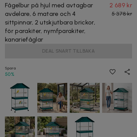
Fågelbur på hjul med avtagbar
2 689 kr
avdelare, 6 matare och 4
5 378 kr
sittpinnar, 2 utskjutbara brickor,
för parakiter, nymfparakiter,
kanariefåglar
DEAL SNART TILLBAKA
Spara
50%