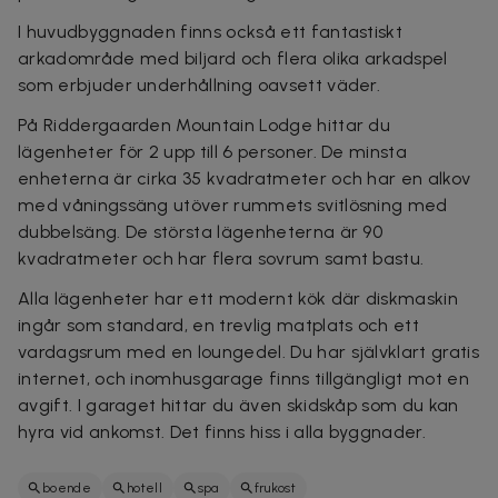
I huvudbyggnaden finns också ett fantastiskt
arkadområde med biljard och flera olika arkadspel
som erbjuder underhållning oavsett väder.
På Riddergaarden Mountain Lodge hittar du
lägenheter för 2 upp till 6 personer. De minsta
enheterna är cirka 35 kvadratmeter och har en alkov
med våningssäng utöver rummets svitlösning med
dubbelsäng. De största lägenheterna är 90
kvadratmeter och har flera sovrum samt bastu.
Alla lägenheter har ett modernt kök där diskmaskin
ingår som standard, en trevlig matplats och ett
vardagsrum med en loungedel. Du har självklart gratis
internet, och inomhusgarage finns tillgängligt mot en
avgift. I garaget hittar du även skidskåp som du kan
hyra vid ankomst. Det finns hiss i alla byggnader.
boende
hotell
spa
frukost