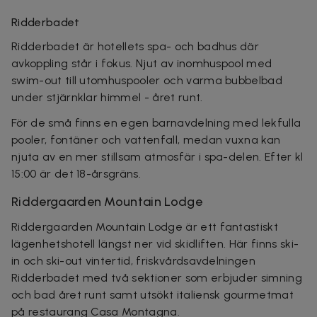
Ridderbadet
Ridderbadet är hotellets spa- och badhus där
avkoppling står i fokus. Njut av inomhuspool med
swim-out till utomhuspooler och varma bubbelbad
under stjärnklar himmel - året runt.
För de små finns en egen barnavdelning med lekfulla
pooler, fontäner och vattenfall, medan vuxna kan
njuta av en mer stillsam atmosfär i spa-delen. Efter kl
15:00 är det 18-årsgräns.
Riddergaarden Mountain Lodge
Riddergaarden Mountain Lodge är ett fantastiskt
lägenhetshotell längst ner vid skidliften. Här finns ski-
in och ski-out vintertid, friskvårdsavdelningen
Ridderbadet med två sektioner som erbjuder simning
och bad året runt samt utsökt italiensk gourmetmat
på restaurang Casa Montagna.