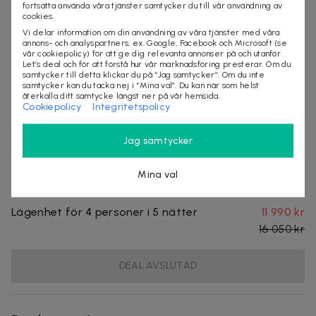
fortsätta använda våra tjänster samtycker du till vår användning av
Lägenhet för 4 personer i 3 nätter
6 890 kr
cookies.
9 140 kr
Vi delar information om din användning av våra tjänster med våra
annons- och analyspartners, ex. Google, Facebook och Microsoft (se
vår cookiepolicy) för att ge dig relevanta annonser på och utanför
DEAL AVSLUTAD
Let’s deal och för att förstå hur vår marknadsföring presterar. Om du
samtycker till detta klickar du på “Jag samtycker”. Om du inte
samtycker kan du tacka nej i “Mina val”. Du kan när som helst
återkalla ditt samtycke längst ner på vår hemsida.
Cookiepolicy
Integritetspolicy
Lägenhet för 4 personer i 4 nätter
9 290 kr
12 510 kr
Jag samtycker
DEAL AVSLUTAD
Mina val
Lägenhet för 4 personer i 5 nätter
11 990 kr
16 050 kr
DEAL AVSLUTAD