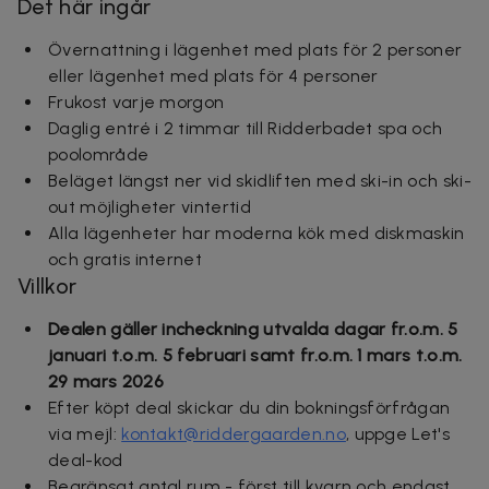
Det här ingår
Övernattning i lägenhet med plats för 2 personer
eller lägenhet med plats för 4 personer
Frukost varje morgon
Daglig entré i 2 timmar till Ridderbadet spa och
poolområde
Beläget längst ner vid skidliften med ski-in och ski-
out möjligheter vintertid
Alla lägenheter har moderna kök med diskmaskin
och gratis internet
Villkor
Dealen gäller incheckning utvalda dagar fr.o.m. 5
januari t.o.m. 5 februari samt fr.o.m. 1 mars t.o.m.
29 mars 2026
Efter köpt deal skickar du din bokningsförfrågan
via mejl:
kontakt@riddergaarden.no
, uppge Let's
deal-kod
Begränsat antal rum - först till kvarn och endast