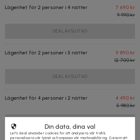
Lägenhet för 2 personer i 4 nätter
7 690 kr
9 990 kr
DEAL AVSLUTAD
Lägenhet för 2 personer i 5 nätter
9 890 kr
12 700 kr
DEAL AVSLUTAD
Lägenhet för 4 personer i 2 nätter
4 490 kr
5 980 kr
DEAL AVSLUTAD
Din data, dina val
Let’s deal använder cookies för att analysera vår trafik,
personalisera vår tjänst och anpassa vår marknadsföring. Genom att