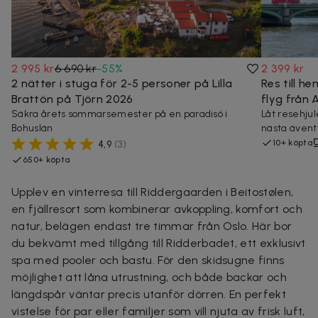
2 995 kr
6 690 kr
-
55
%
2 399 kr
2 nätter i stuga för 2-5 personer på Lilla
Res till he
Brattön på Tjörn 2026
flyg från 
Säkra årets sommarsemester på en paradisö i
Låt resehjul
Bohuslän
nästa ävent
10+ köpta
4,9
(
3
)
650+ köpta
Upplev en vinterresa till Riddergaarden i Beitostølen,
en fjällresort som kombinerar avkoppling, komfort och
natur, belägen endast tre timmar från Oslo. Här bor
du bekvämt med tillgång till Ridderbadet, ett exklusivt
spa med pooler och bastu. För den skidsugne finns
möjlighet att låna utrustning, och både backar och
längdspår väntar precis utanför dörren. En perfekt
vistelse för par eller familjer som vill njuta av frisk luft,