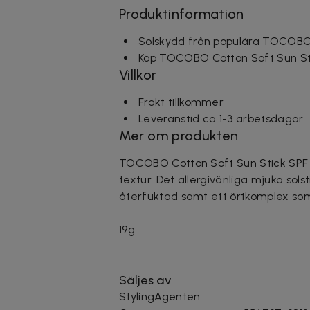
Produktinformation
Solskydd från populära TOCOB
Köp TOCOBO Cotton Soft Sun St
Villkor
Frakt tillkommer
Leveranstid ca 1-3 arbetsdagar
Mer om produkten
TOCOBO Cotton Soft Sun Stick SPF 
textur. Det allergivänliga mjuka sols
återfuktad samt ett örtkomplex som h
19g
Säljes av
StylingAgenten