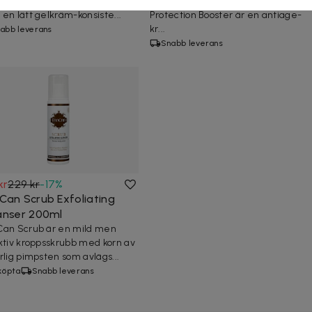
to är en vårdande solkräm
SPF 30 50ml Cicamed SPF
en lätt gelkräm-konsiste...
Protection Booster är en antiage-
kr...
abb leverans
Snabb leverans
kr
229 kr
-
17
%
Can Scrub Exfoliating
anser 200ml
an Scrub är en mild men
ktiv kroppsskrubb med korn av
rlig pimpsten som avlägs...
köpta
Snabb leverans