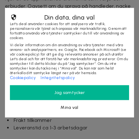
erbjuder. Oavsett om du spraya på handleder, nacke
eller bröst, lovar dessa dofter att fängsla och lämna
Din data, dina val
ett bestående intryck under hela dagen.
Let’s deal använder cookies för att analysera vår trafik,
personalisera vår tjänst och anpassa vår marknadsföring. Genom att
fortsätta använda våra tjänster samtycker du till vår användning av
Giftsetet innehåller:
cookies.
Ralph Lauren Polo Blue Edt 40ml
Vi delar information om din användning av våra tjänster med våra
annons- och analyspartners, ex. Google, Facebook och Microsoft (se
Ralph Lauren Polo Red Edt 40ml
vår cookiepolicy) för att ge dig relevanta annonser på och utanför
Ralph Lauren Polo 67 Edt 40ml
Let’s deal och för att förstå hur vår marknadsföring presterar. Om du
samtycker till detta klickar du på “Jag samtycker”. Om du inte
samtycker kan du tacka nej i “Mina val”. Du kan när som helst
Produktinformation
återkalla ditt samtycke längst ner på vår hemsida.
Cookiepolicy
Integritetspolicy
Giftset Parfym Herr från populära Ralph Lauren
Jag samtycker
Köp Ralph Lauren Polo Blue Edt 40ml + Red Edt
40ml + 67 Edt 40ml
Villkor
Mina val
Frakt tillkommer
Leveranstid ca 1-3 arbetsdagar