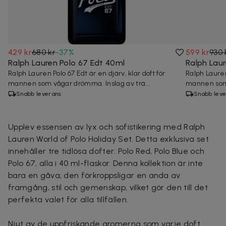
429 kr
680 kr
-
37
%
599 kr
930 
Ralph Lauren Polo 67 Edt 40ml
Ralph Laur
Ralph Lauren Polo 67 Edt är en djärv, klar doft för
Ralph Lauren 
mannen som vågar drömma. Inslag av trä...
mannen som 
Snabb leverans
Snabb leve
Upplev essensen av lyx och sofistikering med Ralph
Lauren World of Polo Holiday Set. Detta exklusiva set
innehåller tre tidlösa dofter: Polo Red, Polo Blue och
Polo 67, alla i 40 ml-flaskor. Denna kollektion är inte
bara en gåva; den förkroppsligar en anda av
framgång, stil och gemenskap, vilket gör den till det
perfekta valet för alla tillfällen.
Njut av de uppfriskande aromerna som varje doft