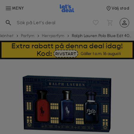
MENY
Välj stad
könhet
Parfym
Herrparfym
Ralph Lauren Polo Blue Edt 40ml + Red Edt 40ml + 67 Edt 40ml