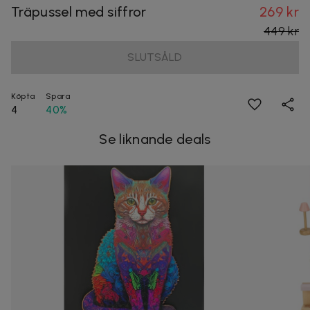
Träpussel med siffror
269 kr
449 kr
SLUTSÅLD
Köpta
Spara
4
40%
Se liknande deals