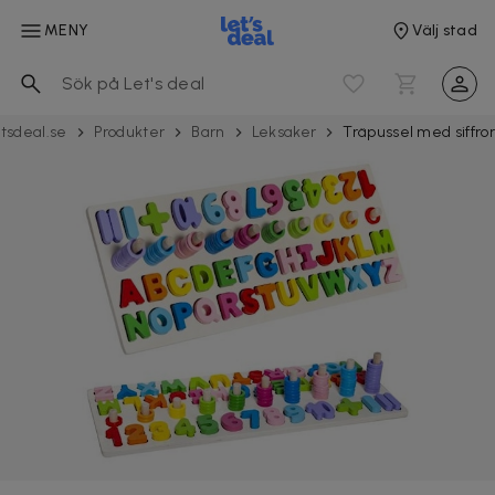
MENY
Välj stad
tsdeal.se
Produkter
Barn
Leksaker
Träpussel med siffror