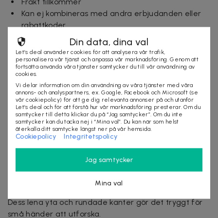
Frakt tillkommer
Kan ej kombineras med andra erbjudanden eller
rabattkoder
Leveranstid: 3-7 arbetsdagar
Din data, dina val
Skickas direkt från vårt lager i Sverige
Let’s deal använder cookies för att analysera vår trafik,
Mer om produkten
personalisera vår tjänst och anpassa vår marknadsföring. Genom att
fortsätta använda våra tjänster samtycker du till vår användning av
cookies.
Träpussel med spanskt alfabet och siffror – Lär och
Vi delar information om din användning av våra tjänster med våra
lek!
annons- och analyspartners, ex. Google, Facebook och Microsoft (se
vår cookiepolicy) för att ge dig relevanta annonser på och utanför
Let’s deal och för att förstå hur vår marknadsföring presterar. Om du
samtycker till detta klickar du på “Jag samtycker”. Om du inte
samtycker kan du tacka nej i “Mina val”. Du kan när som helst
Lär genom lek!
– Med detta pedagogiska träpussel
återkalla ditt samtycke längst ner på vår hemsida.
Cookiepolicy
Integritetspolicy
får ditt barn möjlighet att lära sig alfabetet och
siffror på ett roligt och interaktivt sätt. Perfekt för att
Jag samtycker
öva igenkänning av bokstäver, räkning och färger!
Säker och hållbar design
– Tillverkat av slitstarkt och
Mina val
giftfritt trä, noggrant målat med barnsäkra färger.
Dess lena yta och rundade kanter gör det tryggt för
små händer att utforska.