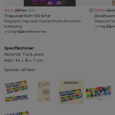
199 kr
289 kr
-
31
%
399 kr
559 
Träpussel Katt 130 bitar
Dockhusmö
Färgstarkt träpussel med kattmotiv för kreativ
Skapa ett m
avkoppling.
1 köpt
Sn
2 köpta
Snabb leverans
Specifikationer:
Material: Trä & plast
Mått: 45 x 18 x 7 cm
Spanskt alfabet