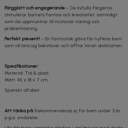
Färgglatt och engagerande
– De livfulla färgerna
stimulerar barnets fantasi och kreativitet, samtidigt
som de uppmuntrar till motorisk träning och
problemlösning.
Perfekt present!
– En fantastisk gåva för nyfikna barn
som vill lära sig bokstäver och siffror innan skolstarten.
Specifikationer:
Material: Trä & plast
Mått: 45 x 18 x 7 cm
Spanskt alfabet
Att tänka på:
Rekommenderas ej för barn under 3 år
p.g.a. smådelar.
Låt ditt barn upptäcka glädjen i att lära sig med detta