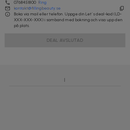
0768451800
Ring
kontakt@fillingbeauty.se
Boka via mail eller telefon. Uppge din Let´s deal-kod (LD-
XXX-XXX-XXX) i samband med bokning och visa upp den
på plats.
DEAL AVSLUTAD