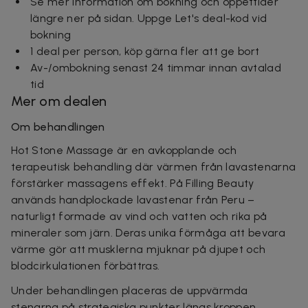
Se mer information om bokning och öppettider
längre ner på sidan. Uppge Let's deal-kod vid
bokning
1 deal per person, köp gärna fler att ge bort
Av-/ombokning senast 24 timmar innan avtalad
tid
Mer om dealen
Om behandlingen
Hot Stone Massage är en avkopplande och
terapeutisk behandling där värmen från lavastenarna
förstärker massagens effekt. På Filling Beauty
används handplockade lavastenar från Peru –
naturligt formade av vind och vatten och rika på
mineraler som järn. Deras unika förmåga att bevara
värme gör att musklerna mjuknar på djupet och
blodcirkulationen förbättras.
Under behandlingen placeras de uppvärmda
stenarna på strategiska punkter längs kroppen