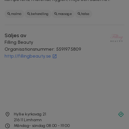
malmö
behandling
massage
hälsa
Säljes av
Filling Beauty
Organisationsnummer
:
5591975809
http://fillingbeauty.se
Hyllie kyrkoväg 21
216 11
Limhamn
Måndag- söndag 08.00 - 19.00