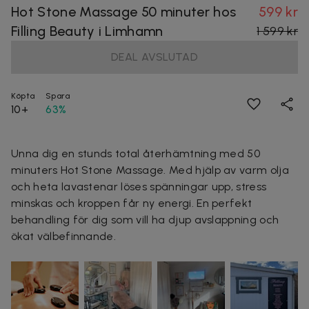
Hot Stone Massage 50 minuter hos
599 kr
Filling Beauty i Limhamn
1 599 kr
DEAL AVSLUTAD
Köpta
Spara
10+
63%
Unna dig en stunds total återhämtning med 50
minuters Hot Stone Massage. Med hjälp av varm olja
och heta lavastenar löses spänningar upp, stress
minskas och kroppen får ny energi. En perfekt
behandling för dig som vill ha djup avslappning och
ökat välbefinnande.