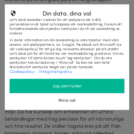
samtidigt som terapeuterna masserar med långa,
Din data, dina val
svepande rörelser. Den behagliga värmen lindrar
Let’s deal använder cookies för att analysera vår trafik,
muskelspänningar, främjar lymfcirkulationen och
personalisera vår tjänst och anpassa vår marknadsföring. Genom att
skapar en känsla av total avkoppling.
fortsätta använda våra tjänster samtycker du till vår användning av
cookies.
Hot Stone Massage passar särskilt bra för dig som
Vi delar information om din användning av våra tjänster med våra
annons- och analyspartners, ex. Google, Facebook och Microsoft (se
känner dig frusen, stel eller stressad. Efteråt kommer
vår cookiepolicy) för att ge dig relevanta annonser på och utanför
du uppleva en djup inre ro, minskad stress och en skön
Let’s deal och för att förstå hur vår marknadsföring presterar. Om du
samtycker till detta klickar du på “Jag samtycker”. Om du inte
känsla av lätthet i kroppen. Många beskriver
samtycker kan du tacka nej i “Mina val”. Du kan när som helst
återkalla ditt samtycke längst ner på vår hemsida.
massagen som en befriande upplevelse som mildrar
Cookiepolicy
Integritetspolicy
oro och ger ny mental klarhet.
Jag samtycker
Om Filling Beauty
Hos Filling Beauty erbjuds marknadens främsta
Mina val
behandlingstekniker i en avslappnande och harmonisk
miljö. De har kunskap och erfarenhet att utföra
behandlingar med hög precision för att nå naturliga
och fina resultat. De ställer högsta krav på allt från
kompetens, material, hygien, miljö och säkerhet.