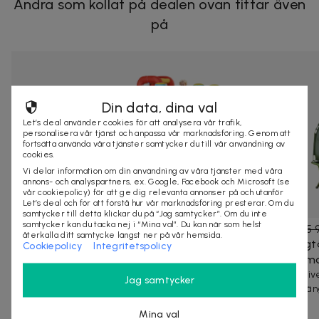
Andra som kollat på dealen ovan tittar även
på
Din data, dina val
Let’s deal använder cookies för att analysera vår trafik,
personalisera vår tjänst och anpassa vår marknadsföring. Genom att
fortsätta använda våra tjänster samtycker du till vår användning av
cookies.
Vi delar information om din användning av våra tjänster med våra
annons- och analyspartners, ex. Google, Facebook och Microsoft (se
vår cookiepolicy) för att ge dig relevanta annonser på och utanför
Let’s deal och för att förstå hur vår marknadsföring presterar. Om du
samtycker till detta klickar du på “Jag samtycker”. Om du inte
samtycker kan du tacka nej i “Mina val”. Du kan när som helst
4 689 kr
9 378 kr
-
50
%
2 899 kr
5 
återkalla ditt samtycke längst ner på vår hemsida.
Uppblåsbart slott för 3-8-åringar med fläkt,
Campingtä
Cookiepolicy
Integritetspolicy
rutschkana, studsmatta, pool, bärväska,
och luftma
435x245x200 cm, flerfärgad
Allt-inclusi
Jag samtycker
och spjälsän
OLIKA LEKOMRÅDEN: Vårt uppblåsbara slott för barn
har 1 rutschkana, 1 pool, 1 hoppyta och ...
6 köpta
Mina val