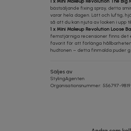
1 x Mini Makeup Revolution The Big 
bästsäljande fixing spray, detta sm
varar hela dagen. Lätt och luftig, hj
så att du kan njuta av looken i upp till
1 x Mini Makeup Revolution Loose B
femstjärniga recensioner finns det e
favorit för att förlänga hållbarhet
hudtonen – detta finmalda puder gör
Säljes av
StylingAgenten
Organisationsnummer
:
556797-9819
Andra som koll