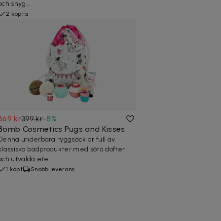
och snyg...
2 köpta
369 kr
399 kr
-
8
%
Bomb Cosmetics Pugs and Kisses
Denna underbara ryggsäck är full av
klassiska badprodukter med söta dofter
och utvalda ete...
1 köpt
Snabb leverans