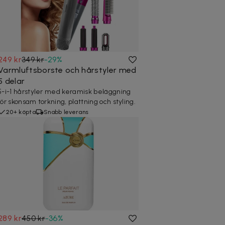
249 kr
349 kr
-
29
%
Varmluftsborste och hårstyler med
5 delar
5-i-1 hårstyler med keramisk beläggning
för skonsam torkning, plattning och styling.
20+ köpta
Snabb leverans
289 kr
450 kr
-
36
%