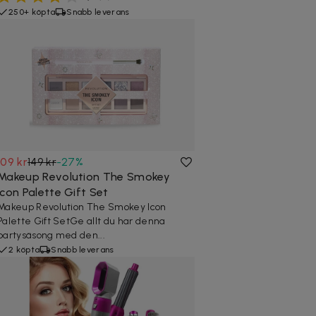
250+ köpta
Snabb leverans
109 kr
149 kr
-
27
%
Makeup Revolution The Smokey
Icon Palette Gift Set
Makeup Revolution The Smokey Icon
Palette Gift SetGe allt du har denna
partysäsong med den...
2 köpta
Snabb leverans