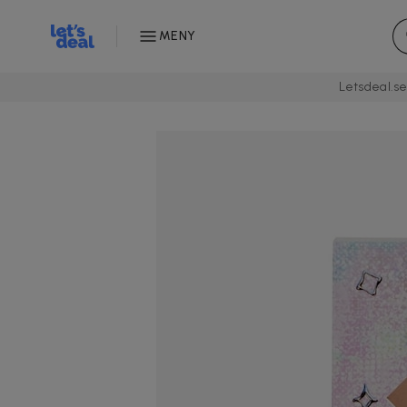
MENY
Letsdeal.s