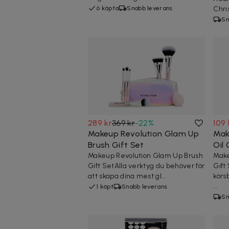
6 köpta
Snabb leverans
Chri
Sn
289 kr
369 kr
-
22
%
109 
Makeup Revolution Glam Up
Mak
Brush Gift Set
Oil 
Makeup Revolution Glam Up Brush
Make
Gift SetAlla verktyg du behöver för
Gift
att skapa dina mest gl...
körs
...
1 köpt
Snabb leverans
Sn