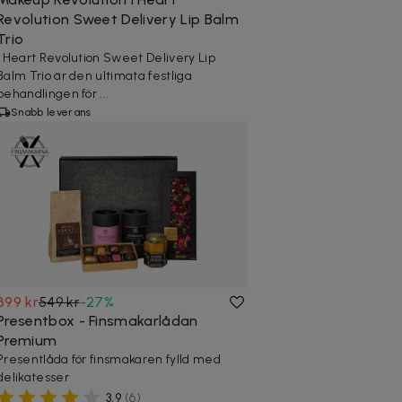
Revolution Sweet Delivery Lip Balm
Trio
I Heart Revolution Sweet Delivery Lip
Balm Trio är den ultimata festliga
behandlingen för ...
Snabb leverans
399 kr
549 kr
-
27
%
Presentbox - Finsmakarlådan
Premium
Presentlåda för finsmakaren fylld med
delikatesser
3,9
(
6
)