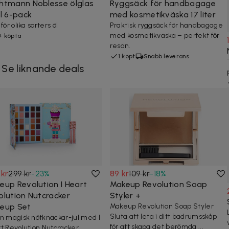
htmann Noblesse ölglas
Ryggsäck för handbagage
cl 6-pack
med kosmetikväska 17 liter
för olika sorters öl
Praktisk ryggsäck för handbagage
med kosmetikväska – perfekt för
+ köpta
resan.
1 köpt
Snabb leverans
Se liknande deals
 kr
299 kr
-
23
%
89 kr
109 kr
-
18
%
eup Revolution I Heart
Makeup Revolution Soap
olution Nutcracker
Styler +
eup Set
Makeup Revolution Soap Styler
Sluta att leta i ditt badrumsskåp
n magisk nötknäckar-jul med I
för att skapa det berömda ...
t Revolution Nutcracker