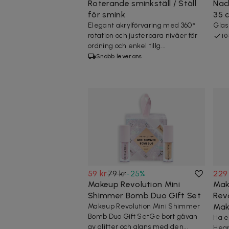
Roterande sminkställ / Ställ
Nac
för smink
35 
Elegant akrylförvaring med 360°
Glas 
rotation och justerbara nivåer för
10
ordning och enkel tillg...
Snabb leverans
59 kr
79 kr
-
25
%
229
Makeup Revolution Mini
Mak
Shimmer Bomb Duo Gift Set
Rev
Makeup Revolution Mini Shimmer
Mak
Bomb Duo Gift SetGe bort gåvan
Ha e
av glitter och glans med den...
Hear