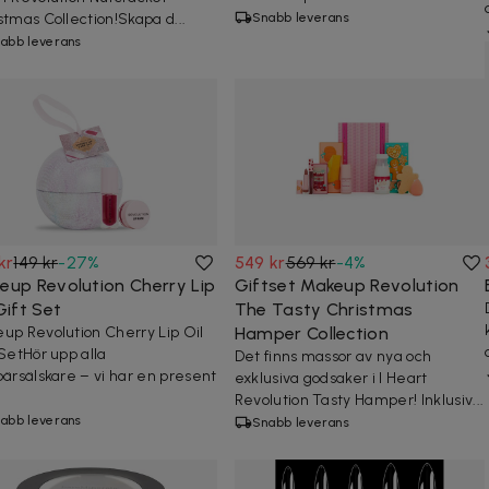
stmas Collection!Skapa d...
Snabb leverans
abb leverans
kr
149 kr
-
27
%
549 kr
569 kr
-
4
%
eup Revolution Cherry Lip
Giftset Makeup Revolution
Gift Set
The Tasty Christmas
up Revolution Cherry Lip Oil
Hamper Collection
 SetHör upp alla
Det finns massor av nya och
bärsälskare – vi har en present
exklusiva godsaker i I Heart
Revolution Tasty Hamper! Inklusiv...
abb leverans
Snabb leverans