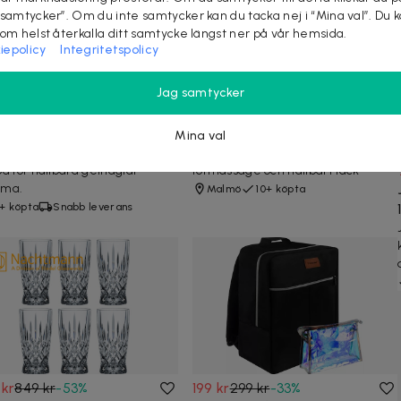
 samtycker”. Om du inte samtycker kan du tacka nej i “Mina val”. Du 
som helst återkalla ditt samtycke längst ner på vår hemsida.
iepolicy
Integritetspolicy
Jag samtycker
 kr
399 kr
-
30
%
499 kr
769 kr
-
35
%
 builder gel kit med UV-
Pedikyr med shellac hos
pa för naglar
Magic hudvård i Lund
Mina val
lett polygel-kit med UV-
Lyxig fotbehandling med skrubb,
a för hållbara gelnaglar
fotmassage och hållbart lack
ma.
Malmö
10+ köpta
+ köpta
Snabb leverans
 kr
849 kr
-
53
%
199 kr
299 kr
-
33
%