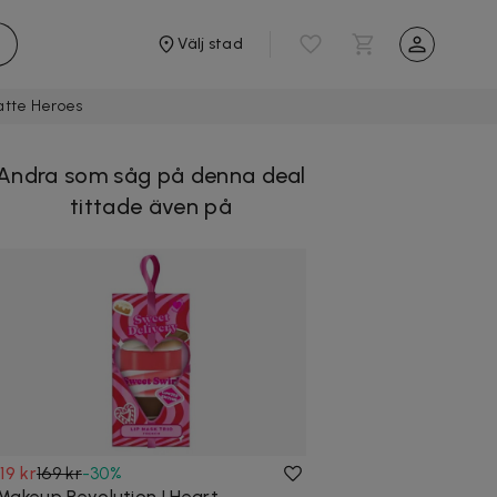
Välj stad
atte Heroes
Andra som såg på denna deal
tittade även på
119 kr
169 kr
-
30
%
Makeup Revolution I Heart