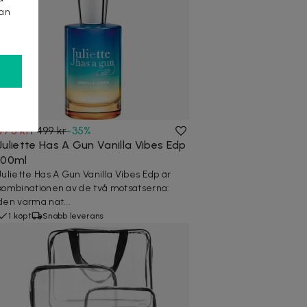
kan
975 kr
1 499 kr
-
35
%
Juliette Has A Gun Vanilla Vibes Edp
100ml
Juliette Has A Gun Vanilla Vibes Edp är
kombinationen av de två motsatserna:
den varma nat...
1 köpt
Snabb leverans