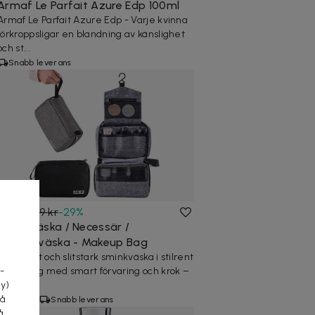
Armaf Le Parfait Azure Edp 100ml
Armaf Le Parfait Azure Edp - Varje kvinna
förkroppsligar en blandning av känslighet
och st...
Snabb leverans
169 kr
239 kr
-
29
%
Sminkväska / Necessär /
a
Toalettväska - Makeup Bag
Vattentät och slitstark sminkväska i stilrent
oxford-tyg med smart förvaring och krok –
-
pe...
cy)
tå
2 köpta
Snabb leverans
å