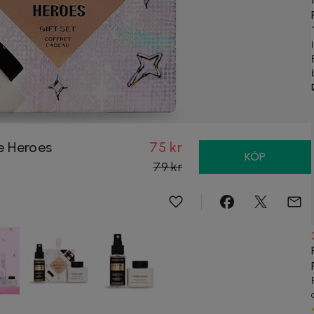
e Heroes
75 kr
KÖP
79 kr