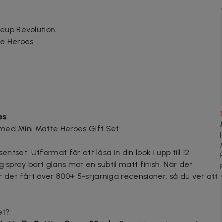
eup Revolution
te Heroes
es
med Mini Matte Heroes Gift Set.
entset. Utformat för att låsa in din look i upp till 12
g spray bort glans mot en subtil matt finish. När det
 det fått över 800+ 5-stjärniga recensioner, så du vet att
et?