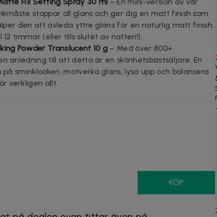
Matte Fix Setting Spray 30 ml
– En mini-version av vår
inkmåste stoppar all glans och ger dig en matt finish som
älper den att avleda yttre glans för en naturlig matt finish,
 12 timmar (eller tills slutet av natten!).
aking Powder Translucent 10 g
– Med över 800+
n anledning till att detta är en skönhetsbästsäljare. En
en på sminklooken, motverka glans, lysa upp och balansera
 verkligen allt.
KÖP
at på dealen ovan tittar även på