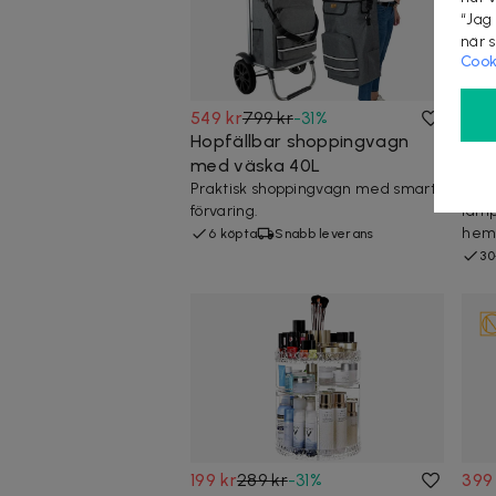
“Jag
när 
Cook
549 kr
799 kr
-
31
%
279
Hopfällbar shoppingvagn
Poly
med väska 40L
lam
Praktisk shoppingvagn med smart
Komp
förvaring.
lamp
hem
6 köpta
Snabb leverans
30
199 kr
289 kr
-
31
%
399