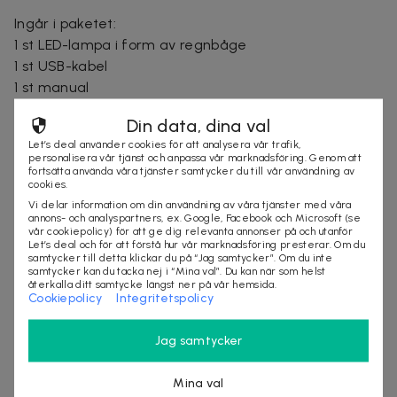
Ingår i paketet:
1 st LED-lampa i form av regnbåge
1 st USB-kabel
1 st manual
Din data, dina val
Leveranstid: 1-3 arbetsdagar
Let’s deal använder cookies för att analysera vår trafik,
personalisera vår tjänst och anpassa vår marknadsföring. Genom att
fortsätta använda våra tjänster samtycker du till vår användning av
cookies.
Säljes av
Vi delar information om din användning av våra tjänster med våra
Nordmagasinet.com
annons- och analyspartners, ex. Google, Facebook och Microsoft (se
vår cookiepolicy) för att ge dig relevanta annonser på och utanför
Organisationsnummer
:
556905-5238
Let’s deal och för att förstå hur vår marknadsföring presterar. Om du
samtycker till detta klickar du på “Jag samtycker”. Om du inte
samtycker kan du tacka nej i “Mina val”. Du kan när som helst
återkalla ditt samtycke längst ner på vår hemsida.
Cookiepolicy
Integritetspolicy
KÖP
Jag samtycker
Andra som kollat på dealen ovan tittar även
Mina val
på