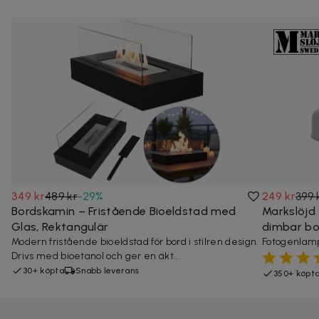
349 kr
489 kr
-
29
%
249 kr
399 
Bordskamin – Fristående Bioeldstad med
Markslöjd
Glas, Rektangulär
dimbar b
Modern fristående bioeldstad för bord i stilren design.
Fotogenlamp
Drivs med bioetanol och ger en äkt...
30+ köpta
Snabb leverans
350+ köpt