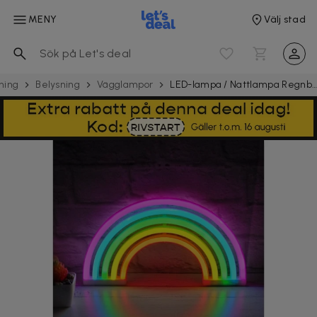
MENY
Välj stad
ning
Belysning
Vägglampor
LED-lampa / Nattlampa Regnbåge