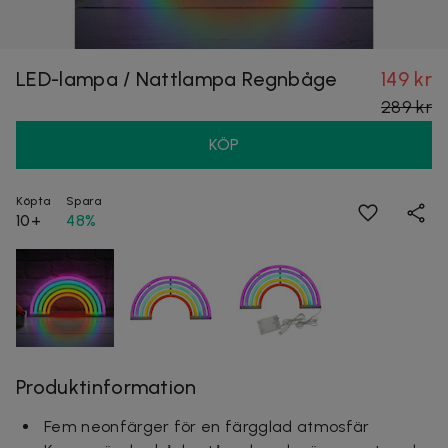
LED-lampa / Nattlampa Regnbåge
149 kr
289 kr
KÖP
Köpta
Spara
10+
48%
Produktinformation
Fem neonfärger för en färgglad atmosfär