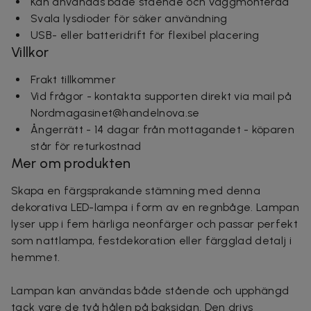
Kan användas både stående och väggmonterad
Svala lysdioder för säker användning
USB- eller batteridrift för flexibel placering
Villkor
Frakt tillkommer
Vid frågor - kontakta supporten direkt via mail på
Nordmagasinet@handelnova.se
Ångerrätt - 14 dagar från mottagandet - köparen
står för returkostnad
Mer om produkten
Skapa en färgsprakande stämning med denna
dekorativa LED-lampa i form av en regnbåge. Lampan
lyser upp i fem härliga neonfärger och passar perfekt
som nattlampa, festdekoration eller färgglad detalj i
hemmet.
Lampan kan användas både stående och upphängd
tack vare de två hålen på baksidan. Den drivs