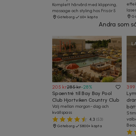
effe
Komplett hårvård med klippning,
lase
massage och styling hos Fris:ör 5
Gö
Göteborg
60+ köpta
Andra som så
205 kr
285 kr
-
28
%
399
Spaentré till Bay Bay Pool
Lym
Club Hjortviken Country Club
drä
Välj mellan morgon- dag och
bät
kvällspass
Stim
välb
4,3
(
53
)
Beau
Göteborg
5800+ köpta