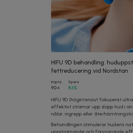
HIFU 9D behandling: huduppst
fettreducering vid Nordstan
Köpta
Spara
90+
83%
HIFU 9D (högintensivt fokuserat ultr
effektivt stramar upp slapp hud i an
nålar, ingrepp eller återhämtningstid
Behandlingen stimulerar hudens nat
uppstramande och föryngrande eff