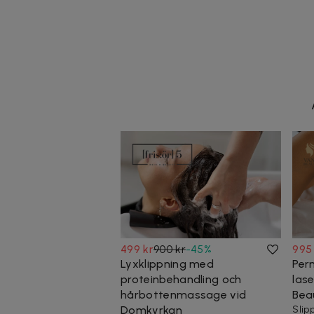
499 kr
900 kr
-
45
%
995
Lyxklippning med
Per
proteinbehandling och
lase
hårbottenmassage vid
Bea
Domkyrkan
Slip