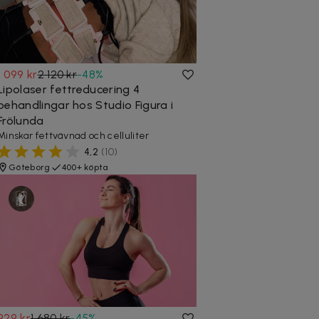
1 099 kr
2 120 kr
-
48
%
Lipolaser fettreducering 4
behandlingar hos Studio Figura i
Frölunda
Minskar fettvävnad och celluliter
4,2
(
10
)
Göteborg
400+ köpta
929 kr
1 680 kr
-
45
%