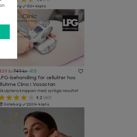
kan
Göteborg
150+ köpta
439 kr
749 kr
-
41
%
LPG-behandling för celluliter hos
Bluhme Clinic i Vasastan
Skulptera kroppen med synliga resultat
4,2
(
60
)
Göteborg
2200+ köpta