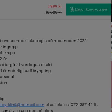
1 999 kr
Lägg i kundvagnen
10 000 kr
st avancerade teknologin på marknaden 2022
er ingrepp
ch kropp
–2 år
återgå till vardagen direkt
 för naturlig hudföryngring
personal
stan
köp
day-klinik@hotmail.com
eller telefon:
072-357 44 11
,
g samt visa upp den på plats