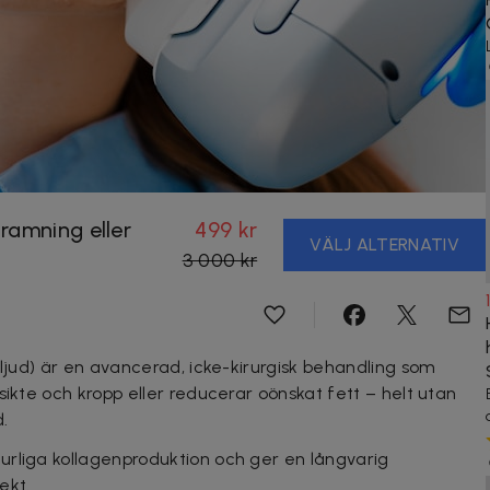
ramning eller
499 kr
VÄLJ ALTERNATIV
3 000 kr
aljud) är en avancerad, icke-kirurgisk behandling som
sikte och kropp eller reducerar oönskat fett – helt utan
.
urliga kollagenproduktion och ger en långvarig
ekt.