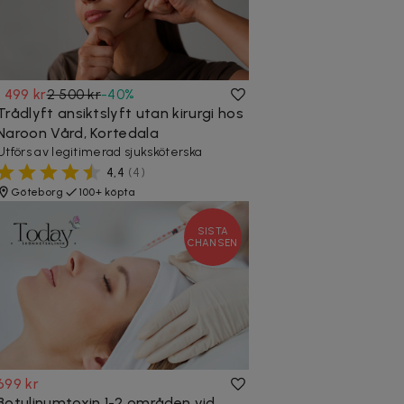
1 499 kr
2 500 kr
-
40
%
Trådlyft ansiktslyft utan kirurgi hos
Naroon Vård, Kortedala
Utförs av legitimerad sjuksköterska
4,4
(
4
)
Göteborg
100+ köpta
SISTA
CHANSEN
699 kr
Botulinumtoxin 1-2 områden vid