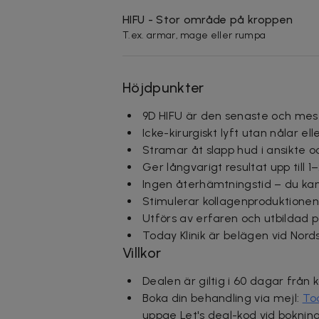
HIFU - Stor område på kroppen
T.ex. armar, mage eller rumpa
Höjdpunkter
9D HIFU är den senaste och me
Icke-kirurgiskt lyft utan nålar ell
Stramar åt slapp hud i ansikte o
Ger långvarigt resultat upp till 1
Ingen återhämtningstid – du kan 
Stimulerar kollagenproduktionen
Utförs av erfaren och utbildad 
Today Klinik är belägen vid Nord
Villkor
Dealen är giltig i 60 dagar från 
Boka din behandling via mejl:
To
u
ppge Let's deal-kod vid boknin