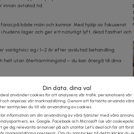
 innan avtalad tid
tföras på både män och kvinnor. Med hjälp av fokuserat
 i hudens lager och ger ett naturligt lyft, ökad fasthet och
vanligtvis i sig i 1–2 år efter avslutad behandling.
 helt utan återhämtningstid – du kan återgå till dina
.
nds världen över, med dokumenterat goda resultat och
Din data, dina val
 deal använder cookies för att analysera vår trafik, personalisera vår
st och anpassa vår marknadsföring. Genom att fortsätta använda vår
ster samtycker du till vår användning av cookies.
centrala Göteborg som erbjuder professionella
 säkerhet och personlig service.
elar information om din användning av våra tjänster med våra annons
analyspartners, ex. Google, Facebook och Microsoft (se vår cookiepoli
bjuder kliniken ett brett utbud av tjänster, som
tt ge dig relevanta annonser på och utanför Let’s deal och för att förs
rborttagning, Plasma Pen och andra avancerade
vår marknadsföring presterar. Om du samtycker till detta klickar du p