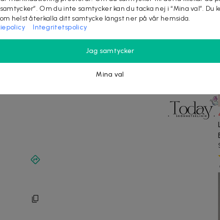
 samtycker”. Om du inte samtycker kan du tacka nej i “Mina val”. Du 
 efter kundens behov.
som helst återkalla ditt samtycke längst ner på vår hemsida.
iepolicy
Integritetspolicy
na sig trygg, väl omhändertagen och få hjälp att
Jag samtycker
ng
kropp
Mina val
8