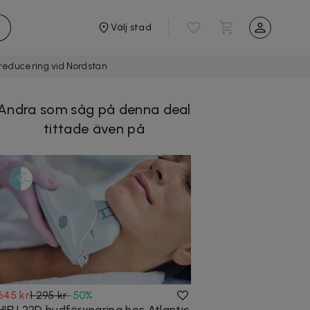
Välj stad
reducering vid Nordstan
Andra som såg på denna deal
tittade även på
645 kr
1 295 kr
-
50
%
HIFU 22D hudföryngring hos Atlantic