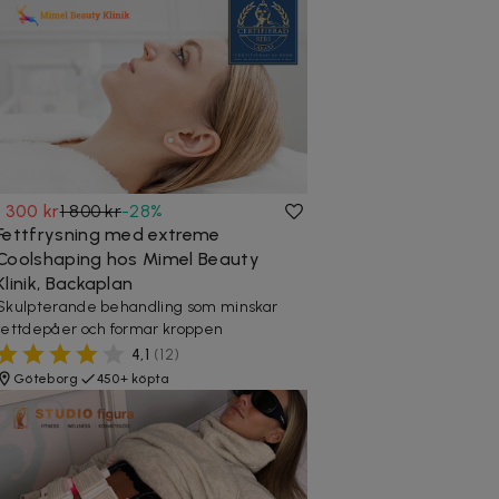
1 300 kr
1 800 kr
-
28
%
Fettfrysning med extreme
Coolshaping hos Mimel Beauty
Klinik, Backaplan
Skulpterande behandling som minskar
fettdepåer och formar kroppen
4,1
(
12
)
Göteborg
450+ köpta