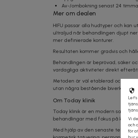
Av-/ombokning senast 24 timmar
Mer om dealen
HIFU passar alla hudtyper och kan u
ultraljud når behandlingen djupt ner
mer definierade konturer.
Resultaten kommer gradvis och håller 
Behandlingen är beprövad, säker och
vardagliga aktiviteter direkt efteråt
Metoden är väl etablerad och anvä
utan några bestående biverkningar.
Let’s
Om Today klinik
tjän
tjän
Today klinik är en modern salong i 
behandlingar med fokus på kvalitet,
Vi d
och 
Med hjälp av den senaste tekniken er
för a
kosmetisk tatuering, permanent hå
hur 