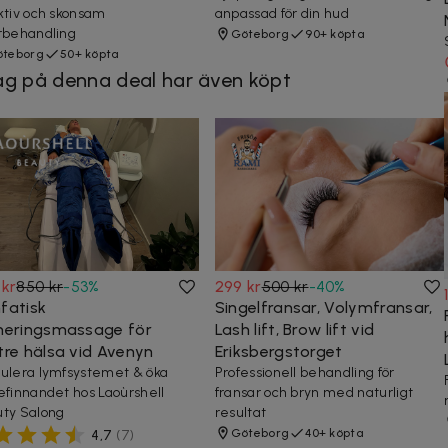
ktiv och skonsam
anpassad för din hud
rbehandling
Göteborg
90+ köpta
teborg
50+ köpta
g på denna deal har även köpt
 kr
850 kr
-
53
%
299 kr
500 kr
-
40
%
fatisk
Singelfransar, Volymfransar,
neringsmassage för
Lash lift, Brow lift vid
tre hälsa vid Avenyn
Eriksbergstorget
ulera lymfsystemet & öka
Professionell behandling för
efinnandet hos Laoùrshell
fransar och bryn med naturligt
ty Salong
resultat
Göteborg
40+ köpta
4,7
(
7
)