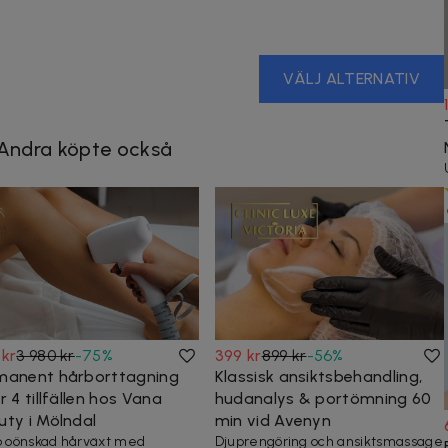
VÄLJ ALTERNATIV
Andra köpte också
 kr
3 980 kr
-
75
%
399 kr
899 kr
-
56
%
manent hårborttagning
Klassisk ansiktsbehandling,
r 4 tillfällen hos Vana
hudanalys & portömning 60
uty i Mölndal
min vid Avenyn
p oönskad hårväxt med
Djuprengöring och ansiktsmassage