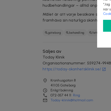
“Jag
hudbehandlingar – alltid anpassade
när 
Cook
Målet är att varje besökare ska kän
framhäva sin naturliga skönhet.
göteborg
behandling
fettreduceri
Säljes av
Today Klinik
Organisationsnummer
:
559274-994
https://today-skonhetsklinik.se/
Kronhusgatan 8
411 05
Göteborg
Enligt bokning
072-357 44 11
Ring
Today-klinik@hotmail.com