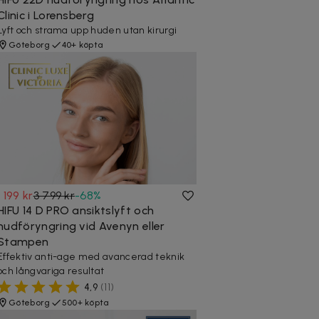
Clinic i Lorensberg
Lyft och strama upp huden utan kirurgi
Göteborg
40+ köpta
1 199 kr
3 799 kr
-
68
%
HIFU 14 D PRO ansiktslyft och
hudföryngring vid Avenyn eller
Stampen
Effektiv anti-age med avancerad teknik
och långvariga resultat
4,9
(
11
)
Göteborg
500+ köpta