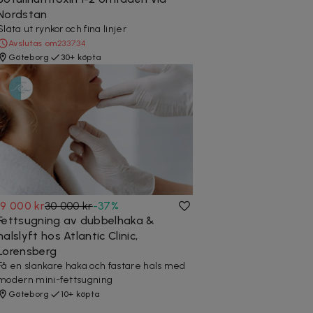
Nordstan
Släta ut rynkor och fina linjer
Avslutas om
23:37:33
Göteborg
30+ köpta
19 000 kr
30 000 kr
-
37
%
Fettsugning av dubbelhaka &
halslyft hos Atlantic Clinic,
Lorensberg
Få en slankare haka och fastare hals med
modern mini-fettsugning
Göteborg
10+ köpta