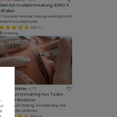
Elektrisk muskelstimulering (EMS) 4
tillfällen
Ett kompletterande träningsverktyg för att
förbättra muskelstyrka
5,0
(
4
)
Göteborg
a
999 kr
3 000 kr
-
67
%
Ögonbrynstatuering hos Today
Klinik vid Nordstan
-
Välj manuell shading, microblading, line
cy)
method eller phibrows
tå
å
4,3
(
14
)