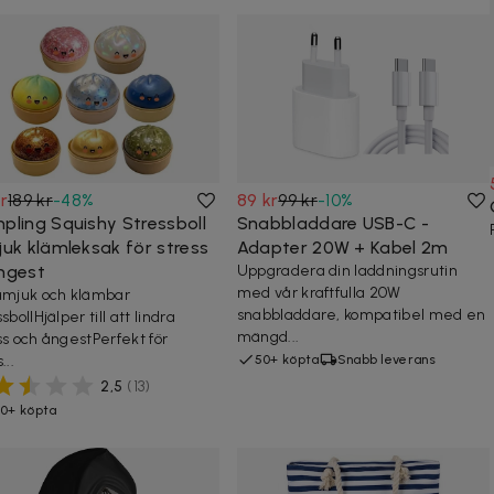
r
189 kr
-
48
%
89 kr
99 kr
-
10
%
pling Squishy Stressboll
Snabbladdare USB-C -
juk klämleksak för stress
Adapter 20W + Kabel 2m
ngest
Uppgradera din laddningsrutin
med vår kraftfulla 20W
amjuk och klämbar
snabbladdare, kompatibel med en
sbollHjälper till att lindra
mängd...
ss och ångestPerfekt för
...
50+ köpta
Snabb leverans
2,5
(
13
)
0+ köpta