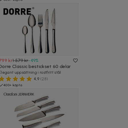
799 kr
1 579 kr
-
49
%
Dorre Classic bestickset 60 delar
Elegant uppsättning i rostfritt stål
4,9
(
28
)
400+ köpta