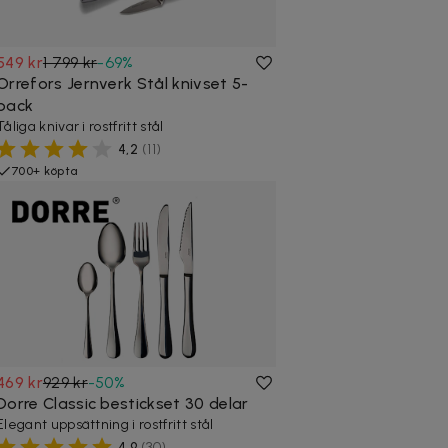
549 kr
1 799 kr
-
69
%
Orrefors Jernverk Stål knivset 5-
pack
Tåliga knivar i rostfritt stål
4,2
(
11
)
700+ köpta
469 kr
929 kr
-
50
%
Dorre Classic bestickset 30 delar
Elegant uppsättning i rostfritt stål
4,9
(
30
)