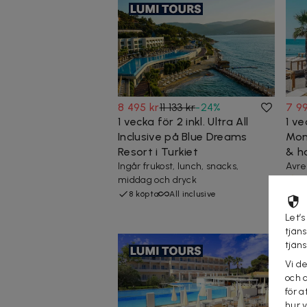
8 495 kr
11 133 kr
-
24
%
7 9
1 vecka för 2 inkl. Ultra All
1 ve
Inclusive på Blue Dreams
Mon
Resort i Turkiet
& h
Ingår frukost, lunch, snacks,
Avre
middag och dryck
8 köpta
All inclusive
45
Ha
Let’s
tjän
tjän
Vi d
och 
för a
hur 