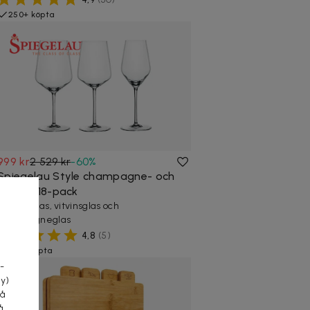
250+ köpta
999 kr
2 529 kr
-
60
%
Spiegelau Style champagne- och
vinglas 18-pack
Rödvinsglas, vitvinsglas och
champagneglas
a
4,8
(
5
)
150+ köpta
-
cy)
tå
å