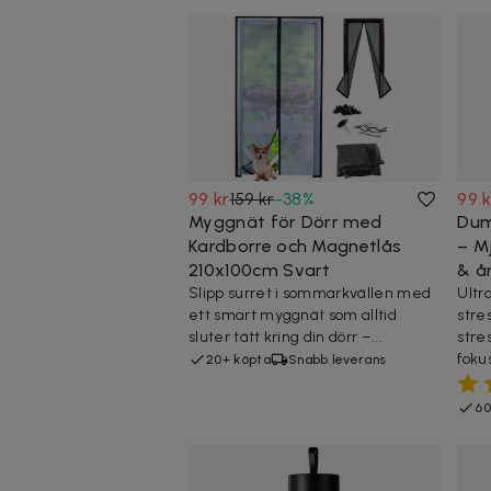
99 kr
159 kr
-
38
%
99 k
Myggnät för Dörr med
Dum
Kardborre och Magnetlås
– M
210x100cm Svart
& å
Slipp surret i sommarkvällen med
Ultr
ett smart myggnät som alltid
stres
sluter tätt kring din dörr –...
stre
fokus
20+ köpta
Snabb leverans
60