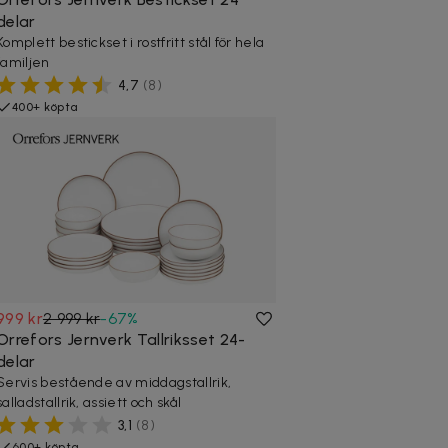
delar
Komplett bestickset i rostfritt stål för hela
familjen
4,7
(
8
)
400+ köpta
999 kr
2 999 kr
-
67
%
Orrefors Jernverk Tallriksset 24-
delar
Servis bestående av middagstallrik,
salladstallrik, assiett och skål
3,1
(
8
)
600+ köpta