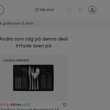
Välj stad
& grillbestick 12 delar
Andra som såg på denna deal
tittade även på
399 kr
999 kr
-
60
%
Orrefors Jernverk Bestickset 24