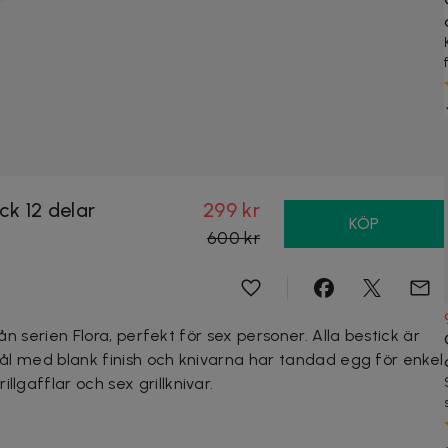
ck 12 delar
299 kr
KÖP
600 kr
 från serien Flora, perfekt för sex personer. Alla bestick är
t stål med blank finish och knivarna har tandad egg för enkel
llgafflar och sex grillknivar.