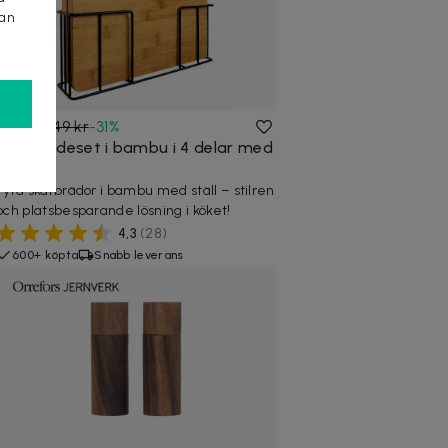
kan
449 kr
649 kr
-
31
%
Skärbrädeset i bambu i 4 delar med
ställ
Fyra skärbrädor i bambu med ställ – stilren
och platsbesparande lösning i köket!
4,3
(
28
)
600+ köpta
Snabb leverans