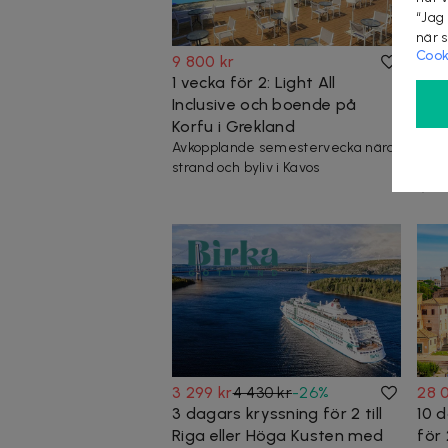
“Jag
när 
Cook
9 800 kr
4 49
1 vecka för 2: Light All
4 n
Inclusive och boende på
boen
Korfu i Grekland
Arl
Avkopplande semestervecka nära
Stra
strand och byliv i Kavos
Balk
6 
3 299 kr
4 430 kr
-
26
%
28 
3 dagars kryssning för 2 till
10 
Riga eller Höga Kusten med
för 