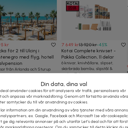
95 kr
7 649 kr
13 920 kr
-
45
%
cka för 2 till Ulcinj i
Kotai Complete knivset -
tenegro med flyg, hotell
Pakka Collection, 11 delar
alvpension
6 knivar, knivhållare, slipset,
skärbräda bambu, slipstål &
sor från Arlanda och Sturup
stekgaffel
3,8
(
4
)
20+ köpta
Snabb leverans
0+ köpta
Inkl. flyg
Din data, dina val
lvpension
 deal använder cookies för att analysera vår trafik, personalisera vår
st och anpassa vår marknadsföring. Genom att fortsätta använda vår
ster samtycker du till vår användning av cookies.
elar information om din användning av våra tjänster med våra annons
analyspartners, ex. Google, Facebook och Microsoft (se vår cookiepoli
tt ge dig relevanta annonser på och utanför Let’s deal och för att förs
vår marknadsföring presterar. Om du samtycker till detta klickar du p