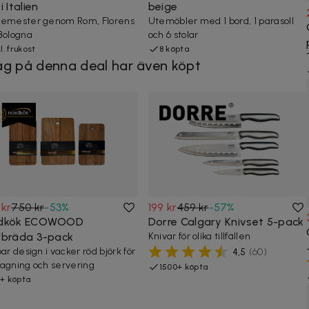
i Italien
beige
emester genom Rom, Florens
Utemöbler med 1 bord, 1 parasoll
Bologna
och 6 stolar
kl. frukost
8 köpta
g på denna deal har även köpt
 kr
750 kr
-
53
%
199 kr
459 kr
-
57
%
dkök ECOWOOD
Dorre Calgary Knivset 5-pack
rbräda 3-pack
Knivar för olika tillfällen
ar design i vacker röd björk för
4,5
(
60
)
agning och servering
1500+ köpta
+ köpta