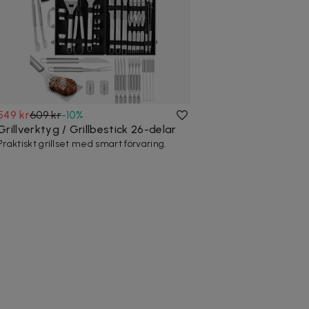
549 kr
609 kr
-
10
%
Grillverktyg / Grillbestick 26-delar
Praktiskt grillset med smart förvaring.