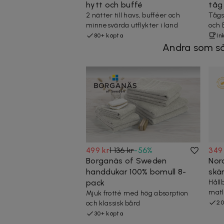
hytt och buffé
tåg 
2 nätter till havs, bufféer och
Tågs
minnesvärda utflykter i land
och 
80+ köpta
In
Andra som så
499 kr
1 136 kr
-
56
%
349
Borganäs of Sweden
Nor
handdukar 100% bomull 8-
skä
pack
Hållb
matl
Mjuk frotté med hög absorption
och klassisk bård
20
30+ köpta