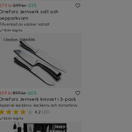
279 kr
599 kr
-
53
%
Orrefors Jernverk salt och
pepparkvarn
Tillverkad av vacker valnöt
150+ köpta
359 kr
899 kr
-
60
%
Orrefors Jernverk knivset i 3-pack
Japansk kockkniv, kockkniv och tomatkniv
4,2
(
25
)
550+ köpta