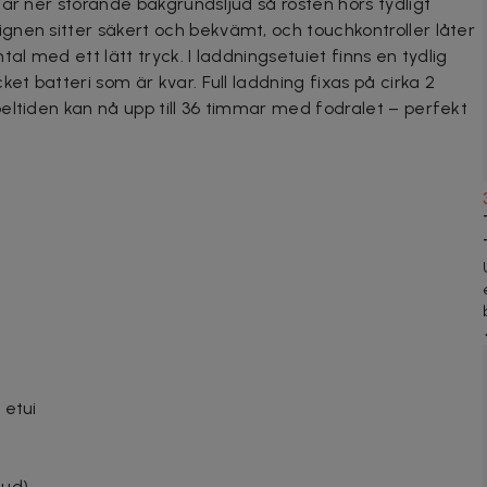
ar ner störande bakgrundsljud så rösten hörs tydligt
nen sitter säkert och bekvämt, och touchkontroller låter
al med ett lätt tryck. I laddningsetuiet finns en tydlig
et batteri som är kvar. Full laddning fixas på cirka 2
eltiden kan nå upp till 36 timmar med fodralet – perfekt
z
 etui
jud)