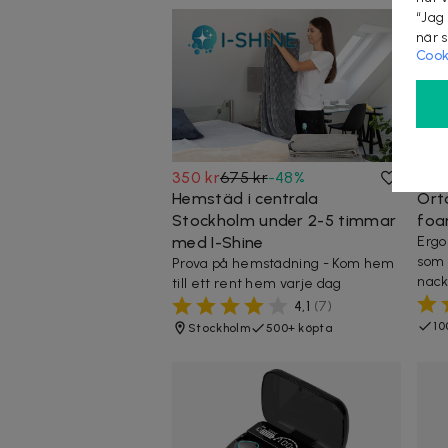
“Jag
när 
Cook
350 kr
675 kr
-
48
%
499
Hemstäd i centrala
Ort
Stockholm under 2-5 timmar
foa
med I-Shine
Erg
som 
Prova på hemstädning - Kom hem
nack
till ett rent hem varje dag
4,1
(
7
)
10
Stockholm
500+ köpta