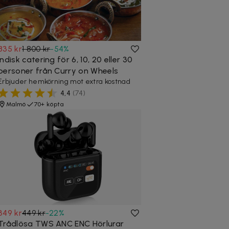
835 kr
1 800 kr
-
54
%
Indisk catering för 6, 10, 20 eller 30
personer från Curry on Wheels
Erbjuder hemkörning mot extra kostnad
4,4
(
74
)
Malmö
70+ köpta
349 kr
449 kr
-
22
%
Trådlösa TWS ANC ENC Hörlurar