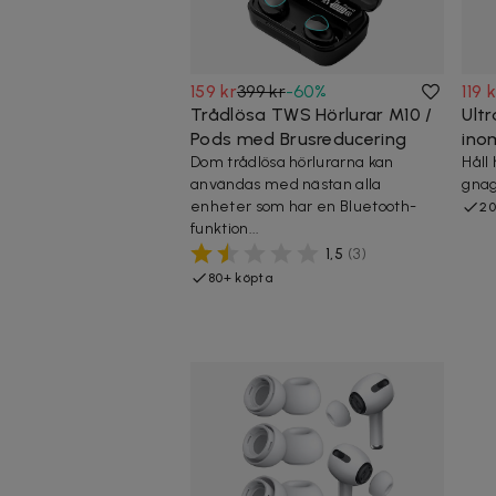
159 kr
399 kr
-
60
%
119 
Trådlösa TWS Hörlurar M10 /
Ultr
Pods med Brusreducering
ino
Dom trådlösa hörlurarna kan
Håll
användas med nästan alla
gnag
enheter som har en Bluetooth-
20
funktion...
1,5
(
3
)
80+ köpta