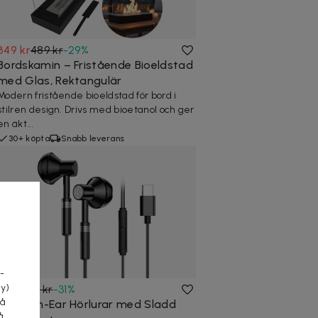
349 kr
489 kr
-
29
%
Bordskamin – Fristående Bioeldstad
med Glas, Rektangulär
Modern fristående bioeldstad för bord i
stilren design. Drivs med bioetanol och ger
en äkt...
30+ köpta
Snabb leverans
a
-
cy)
89 kr
129 kr
-
31
%
tå
USB-C In-Ear Hörlurar med Sladd
å