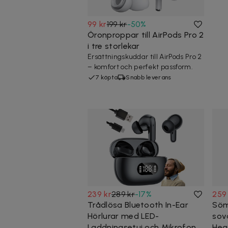
99 kr
199 kr
-
50
%
Öronproppar till AirPods Pro 2
i tre storlekar
Ersättningskuddar till AirPods Pro 2
– komfort och perfekt passform.
7 köpta
Snabb leverans
239 kr
289 kr
-
17
%
259
Trådlösa Bluetooth In-Ear
Söm
Hörlurar med LED-
sov
Laddningsetui och Mikrofon
Hea