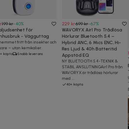
kr
199 kr
-
40
%
229 kr
699 kr
-
67
%
aljudsenhet för
WAVORYX Air1 Pro Trådlösa
mhusbruk - Vägguttag
Hörlurar Bluetooth 5.4 –
 hemmet fritt från insekter och
Hybrid ANC, 6 Mics ENC, Hi-
are – utan kemikalier.
Res Ljud & 40h Batteritid
+ köpta
Snabb leverans
Appstöd EQ
NY BLUETOOTH 5.4-TEKNIK &
STABIL ANSLUTNINGAir1 Pro från
WAVORYX är trådlösa hörlurar
med ...
40+ köpta