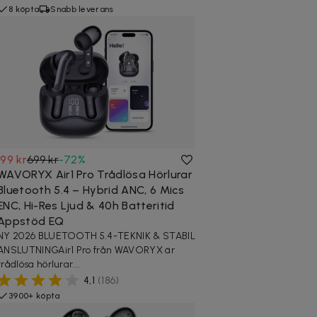
8 köpta
Snabb leverans
199 kr
699 kr
-
72
%
WAVORYX Air1 Pro Trådlösa Hörlurar
Bluetooth 5.4 – Hybrid ANC, 6 Mics
ENC, Hi-Res Ljud & 40h Batteritid
Appstöd EQ
NY 2026 BLUETOOTH 5.4-TEKNIK & STABIL
ANSLUTNINGAir1 Pro från WAVORYX är
trådlösa hörlurar...
4,1
(
186
)
3900+ köpta