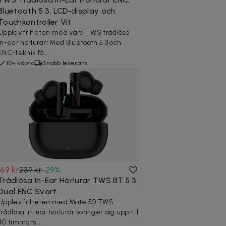
Bluetooth 5.3, LCD‑display och
Touchkontroller Vit
Upplev friheten med våra TWS trådlösa
in-ear hörlurar! Med Bluetooth 5.3 och
ENC-teknik få...
10+ köpta
Snabb leverans
169 kr
239 kr
-
29
%
Trådlösa In-Ear Hörlurar TWS BT 5.3
Dual ENC Svart
Upplev friheten med Mate 50 TWS –
trådlösa in-ear hörlurar som ger dig upp till
40 timmars...