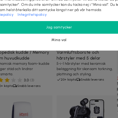
 samtycker”. Om du inte samtycker kan du tacka nej i “Mina val”. Du 
som helst återkalla ditt samtycke längst ner på vår hemsida.
iepolicy
Integritetspolicy
Jag samtycker
Mina val
 kr
799 kr
-
38
%
249 kr
349 kr
-
29
%
opedisk kudde / Memory
Varmluftsborste och
m huvudkudde
hårstyler med 5 delar
onomisk memory foam-kudde
5-i-1 hårstyler med keramisk
ger stöd och lindrar
beläggning för skonsam torkning,
smärta.
plattning och styling.
20+ köpta
Snabb leverans
3,0
(
3
)
0+ köpta
Snabb leverans