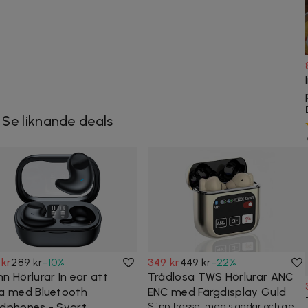
Se liknande deals
 kr
289 kr
-
10
%
349 kr
449 kr
-
22
%
n Hörlurar In ear att
Trådlösa TWS Hörlurar ANC
a med Bluetooth
ENC med Färgdisplay Guld
dphones - Svart
Slipp trassel med sladdar och ge