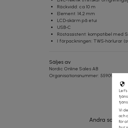
Räckvidd: ca 10 m
Element: 14,2 mm
LCD‑skärm på etui
USB‑C
Röstassistent: kompatibel med Si
I förpackningen: TWS‑hörlurar (s
Säljes av
Nordic Online Sales AB
Organisationsnummer
:
559098-7318
Let’s
tjän
tjän
Vi d
och 
Andra som koll
för a
hur 