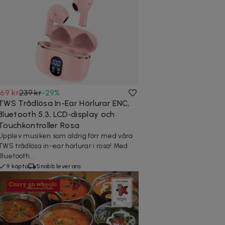
169 kr
239 kr
-
29
%
TWS Trådlösa In-Ear Hörlurar ENC,
Bluetooth 5.3, LCD‑display och
Touchkontroller Rosa
Upplev musiken som aldrig förr med våra
TWS trådlösa in-ear hörlurar i rosa! Med
Bluetooth...
9 köpta
Snabb leverans