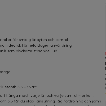
roller för smidig låtbyten och samtal
immar, idealisk för hela dagen användning
knik som blockerar störande ljud
Sverige
luetooth 5.3 – Svart
 att hänga med i varje låt och varje samtal – enkelt,
th 5.3 får du stabil anslutning, låg fördröjning och jämn