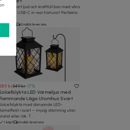
DAC Svart
kan
Upplev klart ljud och kraftfull bas med våra
prisvärda USB-C in-ear hörlurar! Perfekta
för...
4 köpta
Snabb leverans
289 kr
349 kr
-
17
%
Solcellslykta LED Värmeljus med
Flammande Låga Utomhus Svart
Solcellslykta med dansande LED-
flameffekt i svart – mysig stämning utan
brand eller rök. T...
1 köpt
Snabb leverans