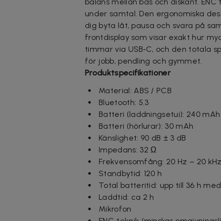
balans mellan bas och diskant. ENC t
under samtal. Den ergonomiska desig
dig byta låt, pausa och svara på samt
frontdisplay som visar exakt hur myck
timmar via USB‑C, och den totala sp
för jobb, pendling och gymmet.
Produktspecifikationer
Material: ABS / PCB
Bluetooth: 5.3
Batteri (laddningsetui): 240 mAh
Batteri (hörlurar): 30 mAh
Känslighet: 90 dB ± 3 dB
Impedans: 32 Ω
Frekvensomfång: 20 Hz – 20 kH
Standbytid: 120 h
Total batteritid: upp till 36 h med
Laddtid: ca 2 h
Mikrofon
ENC‑teknik (minskar omgivningsl