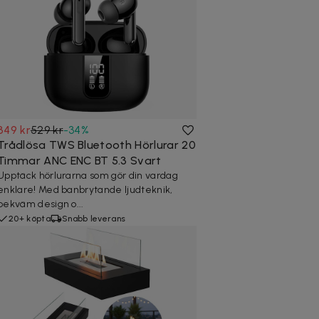
349 kr
529 kr
-
34
%
Trådlösa TWS Bluetooth Hörlurar 20
Timmar ANC ENC BT 5.3 Svart
Upptäck hörlurarna som gör din vardag
enklare! Med banbrytande ljudteknik,
bekväm design o...
20+ köpta
Snabb leverans