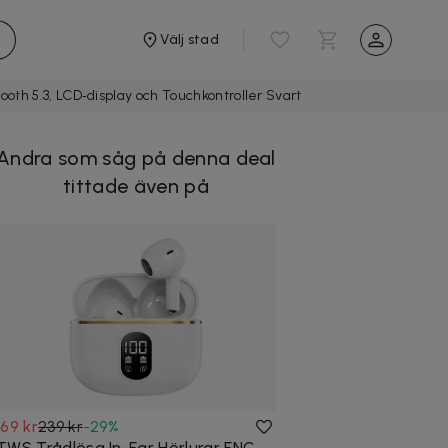
Välj stad
ooth 5.3, LCD‑display och Touchkontroller Svart
Andra som såg på denna deal
tittade även på
169 kr
239 kr
-
29
%
TWS Trådlösa In-Ear Hörlurar ENC,