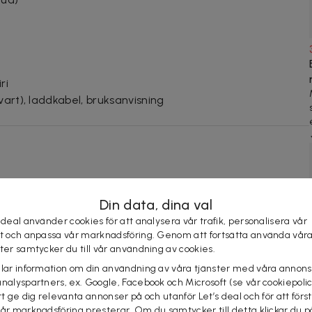
ri
vart), laddkabel, bruksanvisning
Din data, dina val
 deal använder cookies för att analysera vår trafik, personalisera vår
st och anpassa vår marknadsföring. Genom att fortsätta använda vår
KÖP
ster samtycker du till vår användning av cookies.
elar information om din användning av våra tjänster med våra annons
analyspartners, ex. Google, Facebook och Microsoft (se vår cookiepoli
at på dealen ovan tittar även på
tt ge dig relevanta annonser på och utanför Let’s deal och för att förs
vår marknadsföring presterar. Om du samtycker till detta klickar du p