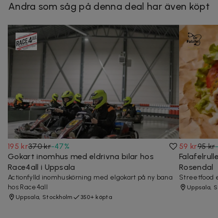
Andra som såg på denna deal har även köpt
195 kr
370 kr
-
47
%
59 kr
95 kr
Gokart inomhus med eldrivna bilar hos
Falafelrul
Race4all i Uppsala
Rosendal
Actionfylld inomhuskörning med elgokart på ny bana
Streetfood 
hos Race4all
Uppsala, 
Uppsala, Stockholm
350+ köpta