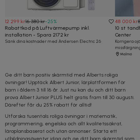
12 299 kr
16 380 kr
-
25
%
48 000 kr
Rabattkod på Luftvärmepump inkl.
10 st tand
installation - Spara 2172 kr
Center
Sänk dina kostnader med Andersen Electric 26
Korrigera o
missfärgnin
Malmö
Ge ditt barn positiv skärmtid med Alberts roliga
övningar! Upptäck
Albert Junior
, lärplattformen för
barn i åldern 3 till 16 år. Just nu kan du och ditt barn
prova
Albert Junior
PLUS helt gratis fram till 30 augusti.
Därefter får du 25% rabatt för alltid!
Utforska tusentals roliga övningar i matematik,
programmering, engelska och allt kvalitetssäkrat,
läroplansbaserat och utan annonser. Starta ett
utbildningsäventyr idag och ge ditt barn skärmtid som