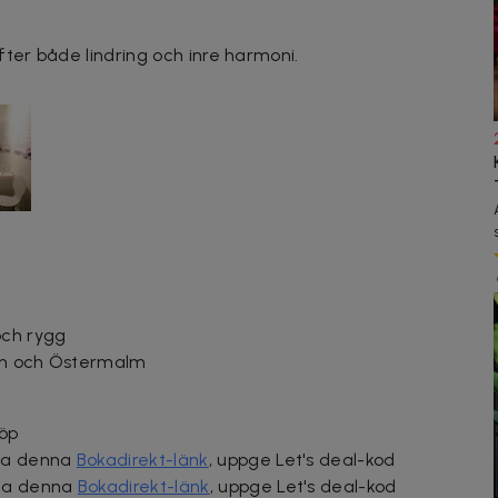
fter både lindring och inre harmoni.
och rygg
lan och Östermalm
köp
via denna
Bokadirekt-länk
, uppge Let's deal-kod
ia denna
Bokadirekt-länk
, uppge Let's deal-kod