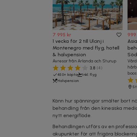
7 995 kr
999
1 vecka för 2 till Ulcinj i
Asi
Montenegro med flyg, hotell
beh
& halvpension
Söd
Avresor från Arlanda och Sturup
Vård
hårbo
3,8
(
4
)
boos
450+ köpta
Inkl. flyg
Halvpension
St
Känn hur spänningar smälter bort 
behandling från den kinesiska medic
nytt energiflöde.
Behandlingen utförs av en professi
akupunkter för att frigöra blockeri