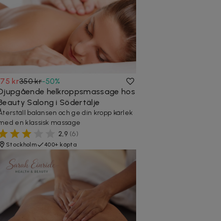
175 kr
350 kr
-
50
%
Djupgående helkroppsmassage hos
Beauty Salong i Södertälje
Återställ balansen och ge din kropp kärlek
med en klassisk massage
2,9
(
6
)
Stockholm
400+ köpta