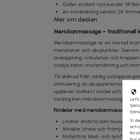
Gäller endast nya kunder till No
Av-/ombokning senast 24 timmar
Mer om dealen
Meridianmassage – traditionell 
Meridianmassage är en metod inom t
meridianer och akupunkter. Genom at
avslappning, cirkulation och kroppe
stödja sömn, matsmältning och immun
Till skillnad från vanlig avslappnin
stimulering av akupunkterna och nå
upplever stelhet i nacke och axlar ef
vardag kan meridianmassage ge åte
Let’s
tjän
Fördelar med meridianmassage
tjän
Vi d
Lindrar smärta som huvudvärk, 
och 
Minskar stress och främjar avsl
för a
Förbättrar blod- och lymfcirkulat
hur 