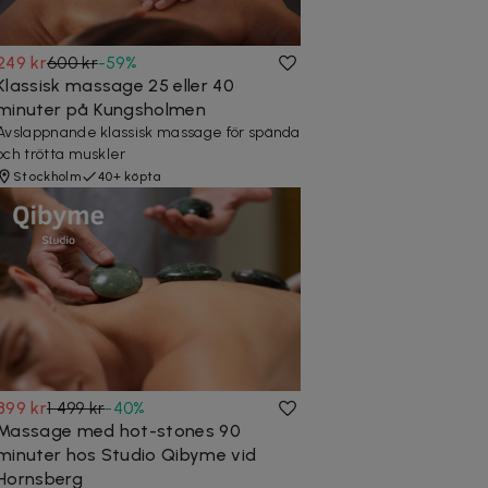
249 kr
600 kr
-
59
%
Klassisk massage 25 eller 40
minuter på Kungsholmen
Avslappnande klassisk massage för spända
och trötta muskler
Stockholm
40+ köpta
899 kr
1 499 kr
-
40
%
Massage med hot-stones 90
minuter hos Studio Qibyme vid
Hornsberg