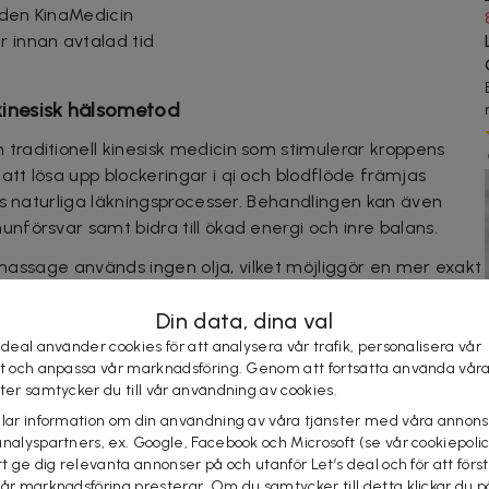
rden KinaMedicin
 innan avtalad tid
kinesisk hälsometod
raditionell kinesisk medicin som stimulerar kroppens
t lösa upp blockeringar i qi och blodflöde främjas
ns naturliga läkningsprocesser. Behandlingen kan även
försvar samt bidra till ökad energi och inre balans.
gsmassage används ingen olja, vilket möjliggör en mer exakt
r djupare ner i vävnader och energibanor. Oavsett om du
Din data, dina val
ter stillasittande arbete eller trötthet från en hektisk
rhämtning, harmoni och ny energi.
 deal använder cookies för att analysera vår trafik, personalisera vår
st och anpassa vår marknadsföring. Genom att fortsätta använda vår
ster samtycker du till vår användning av cookies.
elar information om din användning av våra tjänster med våra annons
muskelspänningar och ledvärk
analyspartners, ex. Google, Facebook och Microsoft (se vår cookiepoli
appning
tt ge dig relevanta annonser på och utanför Let’s deal och för att förs
ion
vår marknadsföring presterar. Om du samtycker till detta klickar du p