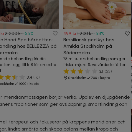
 kr
2 200 kr
-
55
%
499 kr
1 200 kr
-
58
%
an Head Spa hårbotten-
Brasiliansk pedikyr hos
andling hos BELLEZZA på
Amilda Stockholm på
ermalm
Södermalm
ande behandling för din
75 minuters behandling som ger
tten, lägg till k18 för en extra
friska, mjuka & välvårdade fötter
t
3,1
(
23
)
3,4
(
16
)
Stockholm
700+ köpta
ockholm
1000+ köpta
när meridianmassagen börjar verka. Upplev en djupgående
inens traditioner som ger avslappning, smärtlindring och
onell terapeut och fokuserar på kroppens meridianer och
ngar, lindra smärta och skapa balans mellan kropp och