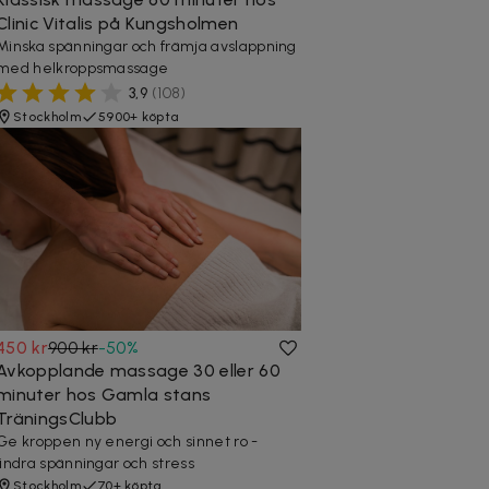
Clinic Vitalis på Kungsholmen
Minska spänningar och främja avslappning
med helkroppsmassage
3,9
(
108
)
Stockholm
5900+ köpta
450 kr
900 kr
-
50
%
Avkopplande massage 30 eller 60
minuter hos Gamla stans
TräningsClubb
Ge kroppen ny energi och sinnet ro -
lindra spänningar och stress
Stockholm
70+ köpta