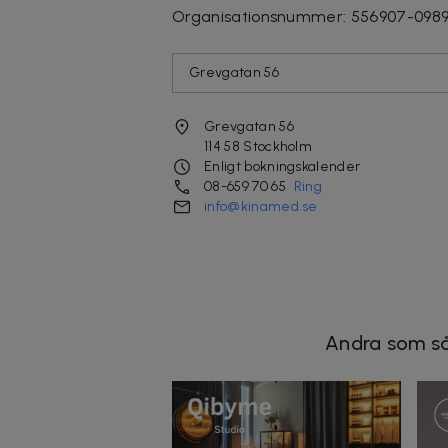
Organisationsnummer
:
556907-098
Grevgatan 56
Grevgatan 56
114 58
Stockholm
Enligt bokningskalender
08-659 70 65
Ring
info@kinamed.se
Andra som så