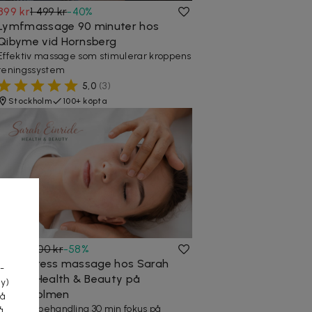
899 kr
1 499 kr
-
40
%
Lymfmassage 90 minuter hos
Qibyme vid Hornsberg
Effektiv massage som stimulerar kroppens
reningssystem
5,0
(
3
)
Stockholm
100+ köpta
a
295 kr
700 kr
-
58
%
Anti-Stress massage hos Sarah
-
Einride Health & Beauty på
cy)
Kungsholmen
tå
Massagebehandling 30 min fokus på
å