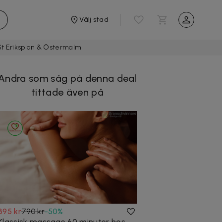
Välj stad
St Eriksplan & Östermalm
Andra som såg på denna deal
tittade även på
395 kr
790 kr
-
50
%
Klassisk massage 60 minuter hos