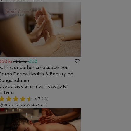
350 kr
700 kr
-
50
%
Fot- & underbensmassage hos
Sarah Einride Health & Beauty på
Kungsholmen
Upplev fördelarna med massage för
fötterna
4,7
(
10
)
Stockholm
350+ köpta