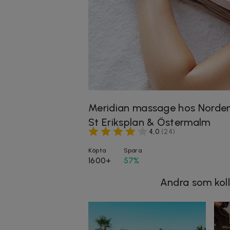
Meridian massage hos Norden
St Eriksplan & Östermalm
4,0
(
24
)
Köpta
Spara
1600+
57%
Andra som koll