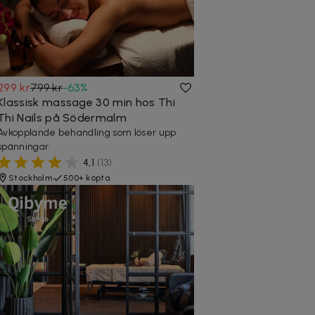
299 kr
799 kr
-
63
%
Klassisk massage 30 min hos Thi
Thi Nails på Södermalm
Avkopplande behandling som löser upp
spänningar
4,1
(
13
)
Stockholm
500+ köpta