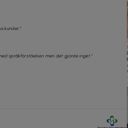
a kunder."
 med språkförståelsen men det gjorde inget."