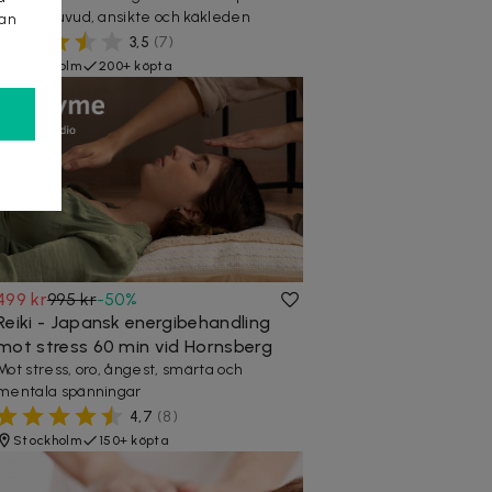
nacke, huvud, ansikte och käkleden
kan
3,5
(
7
)
Stockholm
200+ köpta
499 kr
995 kr
-
50
%
Reiki - Japansk energibehandling
mot stress 60 min vid Hornsberg
Mot stress, oro, ångest, smärta och
mentala spänningar
4,7
(
8
)
Stockholm
150+ köpta