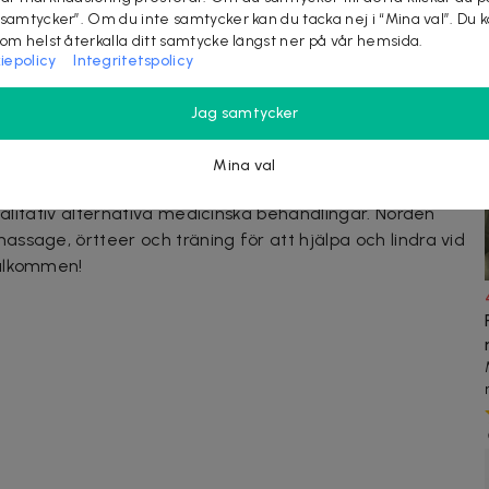
rgiflödet
 samtycker”. Om du inte samtycker kan du tacka nej i “Mina val”. Du 
ropp och sinne
som helst återkalla ditt samtycke längst ner på vår hemsida.
iepolicy
Integritetspolicy
la. Gravida, personer med benbrott, allvarliga
akuta febersjukdomar bör undvika behandlingen.
Jag samtycker
Mina val
l kinesisk medicinklinik (TKM) som sedan 2009 gett
kvalitativ alternativa medicinska behandlingar. Norden
ssage, örtteer och träning för att hjälpa och lindra vid
Välkommen!