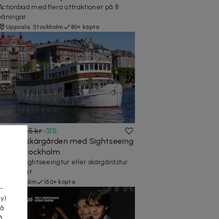
Actionbad med flera attraktioner på 8
våningar
Uppsala, Stockholm
80+ köpta
189 kr
275 kr
-
31
%
En tur i skärgården med Sightseeing
Ride i Stockholm
Guidad sightseeingtur eller skärgårdstur
a
med elbåt
Stockholm
150+ köpta
-
cy)
tå
å