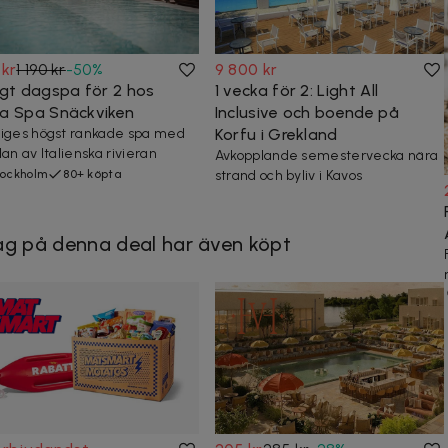
 kr
1 190 kr
-
50
%
9 800 kr
igt dagspa för 2 hos
1 vecka för 2: Light All
a Spa Snäckviken
Inclusive och boende på
iges högst rankade spa med
Korfu i Grekland
lan av Italienska rivieran
Avkopplande semestervecka nära
ockholm
80+ köpta
strand och byliv i Kavos
g på denna deal har även köpt