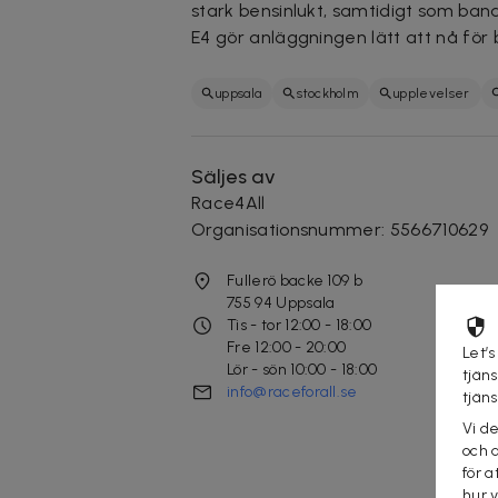
stark bensinlukt, samtidigt som ban
E4 gör anläggningen lätt att nå för
uppsala
stockholm
upplevelser
Säljes av
Race4All
Organisationsnummer
:
5566710629
Fullerö backe 109 b
755 94
Uppsala
Tis - tor 12:00 - 18:00
Fre 12:00 - 20:00
Let’s
Lör - sön 10:00 - 18:00
tjän
info@raceforall.se
tjän
Vi d
och 
för a
hur 