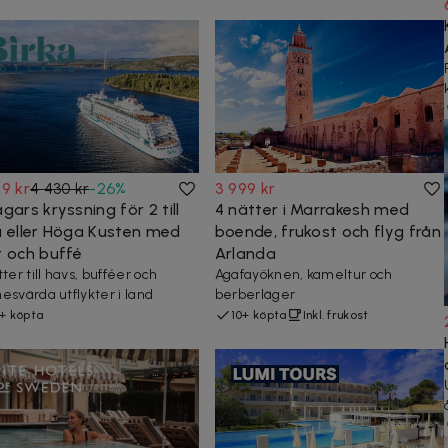
9 kr
4 430 kr
-
26
%
3 999 kr
gars kryssning för 2 till
4 nätter i Marrakesh med
a eller Höga Kusten med
boende, frukost och flyg från
t och buffé
Arlanda
ter till havs, bufféer och
Agafayöknen, kameltur och
esvärda utflykter i land
berberläger
+ köpta
10+ köpta
Inkl. frukost