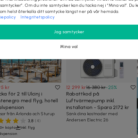
KÖP
 samtycker”. Om du inte samtycker kan du tacka nej i “Mina val”. Du 
som helst återkalla ditt samtycke längst ner på vår hemsida.
iepolicy
Integritetspolicy
at på dealen ovan tittar även på
Jag samtycker
Mina val
95 kr
12 299 kr
16 380 kr
-
25
%
cka för 2 till Ulcinj i
Rabattkod på
tenegro med flyg, hotell
Luftvärmepump inkl.
alvpension
installation - Spara 2172 kr
sor från Arlanda och Sturup
Sänk dina kostnader med
Andersen Electric 26
3,8
(
4
)
0+ köpta
Inkl. flyg
lvpension