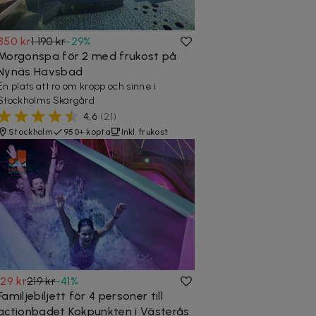
850 kr
1 190 kr
-
29
%
Morgonspa för 2 med frukost på
Nynäs Havsbad
En plats att ro om kropp och sinne i
Stockholms Skärgård
4,6
(
21
)
Stockholm
950+ köpta
Inkl. frukost
129 kr
219 kr
-
41
%
Familjebiljett för 4 personer till
actionbadet Kokpunkten i Västerås