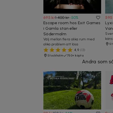
695 kr
1 400 kr
-
50
%
595
Escape room hos Exit Games
Lyx
i Gamla stan eller
Van
Södermalm
Sver
käns
Välj mellan flera olika rum med
olika problem att lösa
St
4,9
(
13
)
Stockholm
750+ köpta
Andra som så