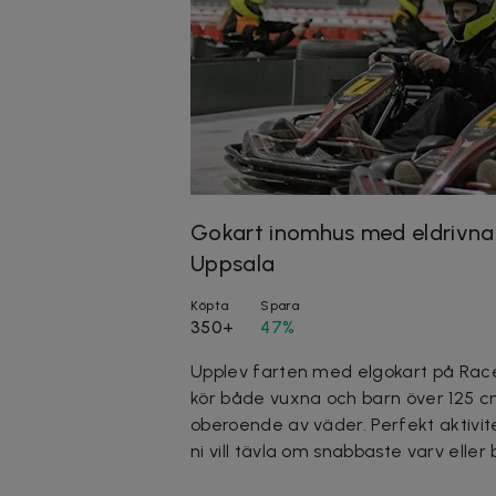
Gokart inomhus med eldrivna b
Uppsala
Köpta
Spara
350+
47%
Upplev farten med elgokart på Rac
kör både vuxna och barn över 125 cm
oberoende av väder. Perfekt aktivit
ni vill tävla om snabbaste varv eller