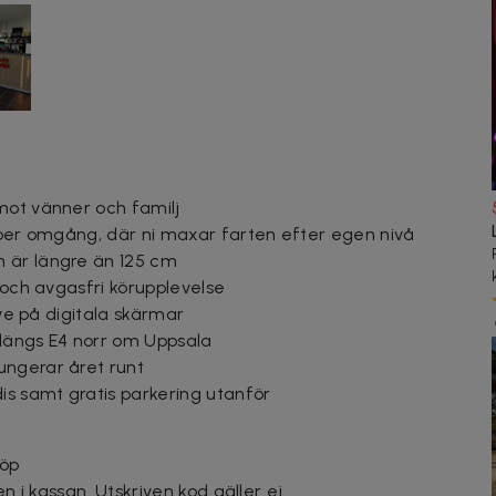
mot vänner och familj
r per omgång, där ni maxar farten efter egen nivå
 är längre än 125 cm
e och avgasfri körupplevelse
ive på digitala skärmar
ängs E4 norr om Uppsala
ungerar året runt
is samt gratis parkering utanför
köp
en i kassan. Utskriven kod gäller ej