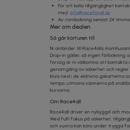
För att kolla tillgänglighet konta
mejl:
info@raceforall.se
Av-/ombokning senast 24 timmar
Mer om dealen
Så går körturen till
Ni anländer till Race4alls inomhusa
Drop-in gäller, så ingen förbokning av 
förväg är ni välkomna att kontakta de
genomgång av säkerhet och regler s
kliva ned i de eldrivna gokarterna oc
tempo, utmana vännerna på snabbast
kurvorna.
Om Race4all
Race4all driver en nybyggd och mod
Med fullt fokus på säkerhet, tillgän
och vuxna kan köra under trygga for