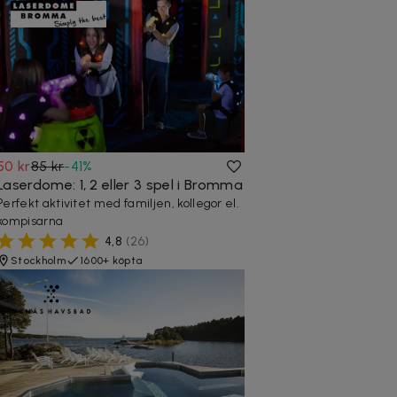
50 kr
85 kr
-
41
%
Laserdome: 1, 2 eller 3 spel i Bromma
Perfekt aktivitet med familjen, kollegor el.
kompisarna
4,8
(
26
)
Stockholm
1600+ köpta