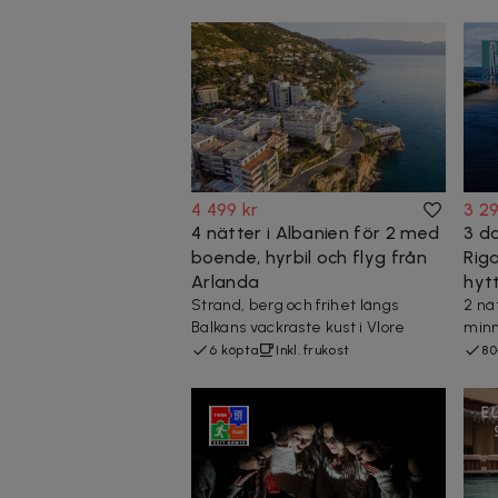
4 499 kr
3 29
4 nätter i Albanien för 2 med
3 da
boende, hyrbil och flyg från
Rig
Arlanda
hyt
Strand, berg och frihet längs
2 nät
Balkans vackraste kust i Vlore
minn
6 köpta
Inkl. frukost
80