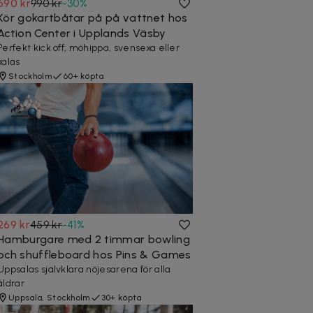
690 kr
990 kr
-
30
%
Kör gokartbåtar på på vattnet hos
Action Center i Upplands Väsby
Perfekt kick off, möhippa, svensexa eller
kalas
Stockholm
60+ köpta
269 kr
459 kr
-
41
%
Hamburgare med 2 timmar bowling
och shuffleboard hos Pins & Games
Uppsalas självklara nöjesarena för alla
åldrar
Uppsala, Stockholm
30+ köpta