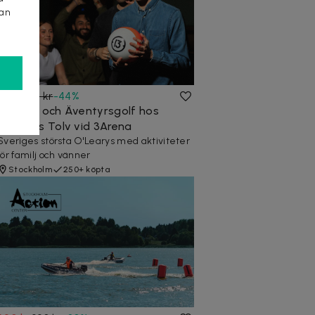
kan
75 kr
135 kr
-
44
%
Bowling och Äventyrsgolf hos
O'Learys Tolv vid 3Arena
Sveriges största O'Learys med aktiviteter
för familj och vänner
Stockholm
250+ köpta