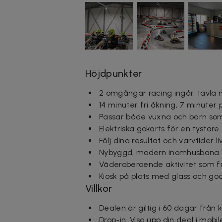
Höjdpunkter
2 omgångar racing ingår, tävla 
14 minuter fri åkning, 7 minute
Passar både vuxna och barn som
Elektriska gokarts för en tystar
Följ dina resultat och varvtider l
Nybyggd, modern inomhusbana l
Väderoberoende aktivitet som f
Kiosk på plats med glass och god
Villkor
Dealen är giltig i 60 dagar från 
Drop-in.
Visa upp din deal i mobil