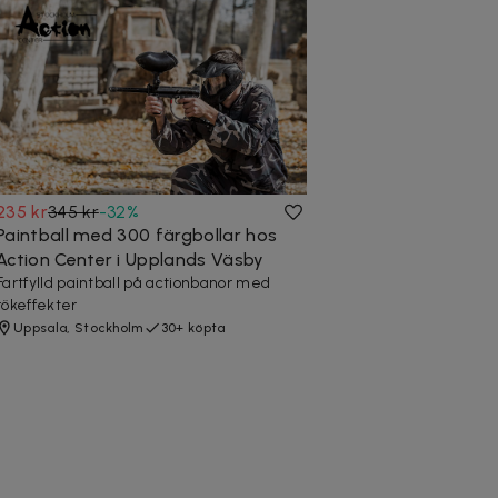
235 kr
345 kr
-
32
%
Paintball med 300 färgbollar hos
Action Center i Upplands Väsby
Fartfylld paintball på actionbanor med
rökeffekter
Uppsala, Stockholm
30+ köpta