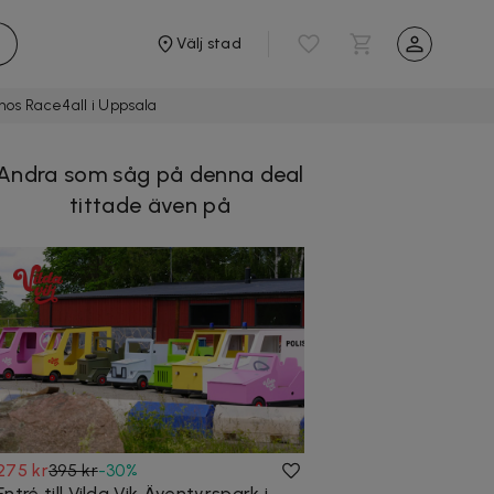
Välj stad
hos Race4all i Uppsala
Andra som såg på denna deal
tittade även på
275 kr
395 kr
-
30
%
Entré till Vilda Vik Äventyrspark i