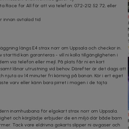
kta Race for All för att via telefon: 072-212 52 72, eller
 innan avtalad tid
nläggning längs E4 strax norr om Uppsala och checkar in.
starttid kan garanteras - vill ni kolla tillgängligheten i
m via telefon eller mejl. På plats får ni en kort
amt lånar utrustning vid behov. Därefter är det dags att
h njuta av 14 minuter fri körning på banan. Kör i ert eget
e varv eller känn bara pirret i magen i de tajta
ern inomhusbana för elgokart strax norr om Uppsala.
glighet och körglädje erbjuder de en miljö där både barn
mer. Tack vare eldrivna gokarts slipper ni avgaser och