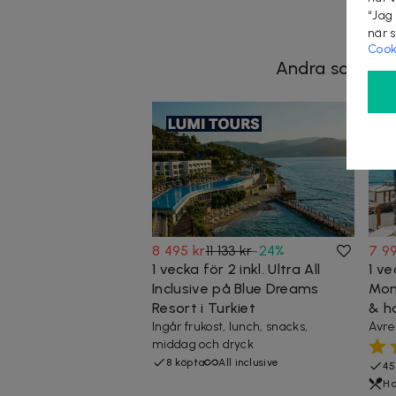
“Jag
när 
Cook
Andra som koll
8 495 kr
11 133 kr
-
24
%
7 9
1 vecka för 2 inkl. Ultra All
1 ve
Inclusive på Blue Dreams
Mon
Resort i Turkiet
& h
Ingår frukost, lunch, snacks,
Avre
middag och dryck
8 köpta
All inclusive
45
Ha