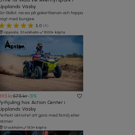
Upplands Väsby
Kör lådbil, racea på gokartbanan och hoppa
högt med bungee
5,0
(
4
)
Uppsala, Stockholm
1500+ köpta
395 kr
575 kr
-
31
%
Fyrhjuling hos Action Center i
Upplands Väsby
Perfekt aktivitet att göra med familj eller
vänner
Stockholm
150+ köpta