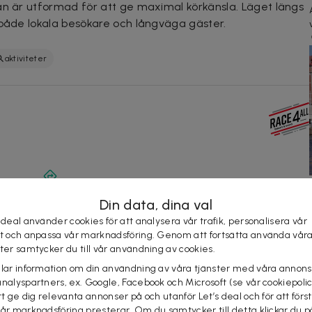
an är utformad för att ge maximal körkänsla. Läget längs
 både lokala besökare och långväga gäster.
aktiviteter
Din data, dina val
 deal använder cookies för att analysera vår trafik, personalisera vår
st och anpassa vår marknadsföring. Genom att fortsätta använda vår
ster samtycker du till vår användning av cookies.
elar information om din användning av våra tjänster med våra annons
analyspartners, ex. Google, Facebook och Microsoft (se vår cookiepoli
tt ge dig relevanta annonser på och utanför Let’s deal och för att förs
vår marknadsföring presterar. Om du samtycker till detta klickar du p