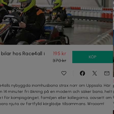
ilar hos Race4all i
195 kr
KÖP
370 kr
e4alls nybyggda inomhusbana strax norr om Uppsala. Här
 14 minuter fri åkning på en modern och säker bana, helt
et för kompisgänget, familjen eller kollegorna, oavsett om
 bara njuta av fartfylld körglädje tillsammans. Wrooom!