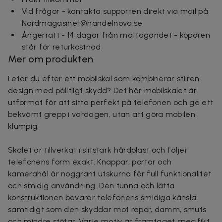
Vid frågor - kontakta supporten direkt via mail på
Nordmagasinet@handelnova.se
Ångerrätt - 14 dagar från mottagandet - köparen
står för returkostnad
Mer om produkten
Letar du efter ett mobilskal som kombinerar stilren
design med pålitligt skydd? Det här mobilskalet är
utformat för att sitta perfekt på telefonen och ge ett
bekvämt grepp i vardagen, utan att göra mobilen
klumpig.
Skalet är tillverkat i slitstark hårdplast och följer
telefonens form exakt. Knappar, portar och
kamerahål är noggrant utskurna för full funktionalitet
och smidig användning. Den tunna och lätta
konstruktionen bevarar telefonens smidiga känsla
samtidigt som den skyddar mot repor, damm, smuts
och mindre stötar. Varje motiv är framtaget specifikt