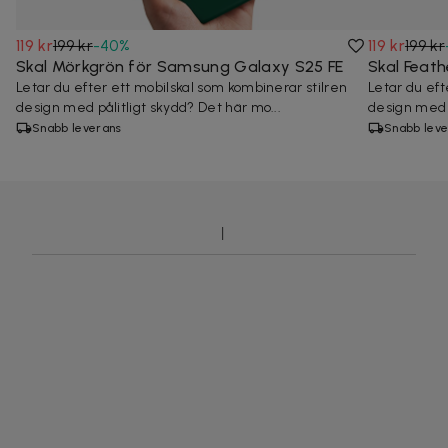
119 kr
199 kr
-
40
%
119 kr
199 kr
Skal Mörkgrön för Samsung Galaxy S25 FE
Skal Feat
Letar du efter ett mobilskal som kombinerar stilren
Letar du eft
design med pålitligt skydd? Det här mo...
design med p
Snabb leverans
Snabb leve