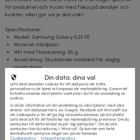
för produkten och trycks med fokus på detaljer och
kvalitet, vilket gör varje skal unikt.
Specifikationer:
Modell: Samsung Galaxy S25 FE
Material: Hårdplast
Vikt med förpackning: 26 g
Användning: Skyddande mobilskal för daglig
användning
Ursprungsland: Sverige
Din data, dina val
Garanti: Standardgaranti för fabrikationsfel
Let’s deal använder cookies för att analysera vår trafik,
personalisera vår tjänst och anpassa vår marknadsföring. Genom att
fortsätta använda våra tjänster samtycker du till vår användning av
Ingår i paketet:
cookies.
1 st mobilskal
Vi delar information om din användning av våra tjänster med våra
annons- och analyspartners, ex. Google, Facebook och Microsoft (se
vår cookiepolicy) för att ge dig relevanta annonser på och utanför
Leveranstid: 1-3 arbetsdagar
Let’s deal och för att förstå hur vår marknadsföring presterar. Om du
samtycker till detta klickar du på “Jag samtycker”. Om du inte
samtycker kan du tacka nej i “Mina val”. Du kan när som helst
återkalla ditt samtycke längst ner på vår hemsida.
Cookiepolicy
Integritetspolicy