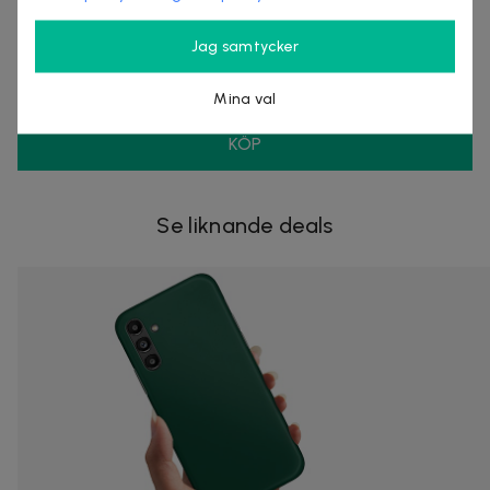
Säljes av
Nordmagasinet.com
Jag samtycker
Organisationsnummer
:
556905-5238
Mina val
KÖP
Se liknande deals