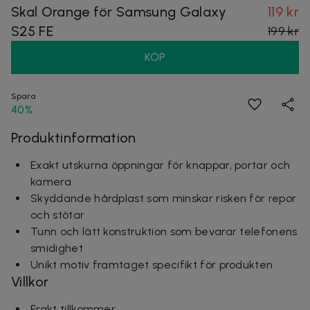
Skal Orange för Samsung Galaxy
119 kr
S25 FE
199 kr
KÖP
Spara
40%
Produktinformation
Exakt utskurna öppningar för knappar, portar och
kamera
Skyddande hårdplast som minskar risken för repor
och stötar
Tunn och lätt konstruktion som bevarar telefonens
smidighet
Unikt motiv framtaget specifikt för produkten
Villkor
Frakt tillkommer