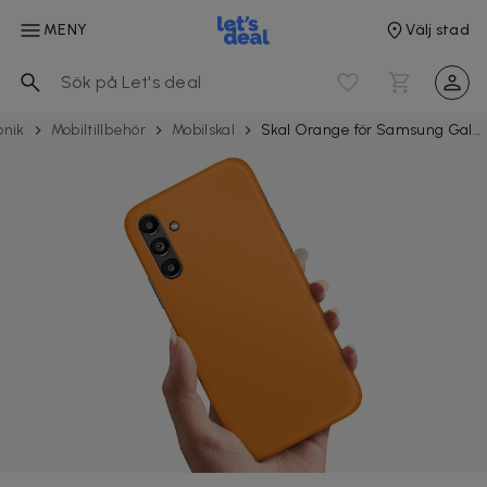
MENY
Välj stad
onik
Mobil­tillbehör
Mobilskal
Skal Orange för Samsung Galaxy S25 FE