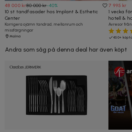
48 000 kr
80 000 kr
-
40
%
7 995 kr
10 st tandfasader hos Implant & Esthetic
1 vecka för
Center
hotell & h
Korrigera ojämn tandrad, mellanrum och
Avresor frå
missfärgningar
Malmö
450+ köpt
Andra som såg på denna deal har även köpt