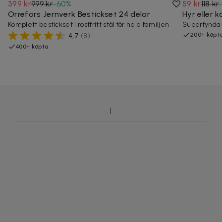
399 kr
999 kr
-
60
%
59 kr
118 kr
Orrefors Jernverk Bestickset 24 delar
Hyr eller 
Komplett bestickset i rostfritt stål för hela familjen
Superfynda 
200+ köpt
4,7
(
8
)
400+ köpta