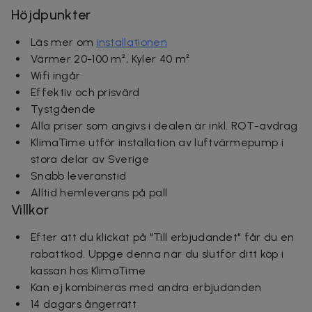
Höjdpunkter
Läs mer om
installationen
Värmer 20-100 m², Kyler 40 m²
Wifi ingår
Effektiv och prisvärd
Tystgående
Alla priser som angivs i dealen är inkl. ROT-avdrag
KlimaTime utför installation av luftvärmepump i
stora delar av Sverige
Snabb leveranstid
Alltid hemleverans på pall
Villkor
Efter att du klickat på "Till erbjudandet
" får du en
rabattkod. Uppge denna när du slutför ditt köp i
kassan hos KlimaTime
Kan ej kombineras med andra erbjudanden
14 dagars ångerrätt