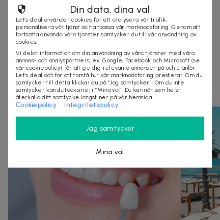
Organisationsnummer
:
559432-6752
Din data, dina val
Let’s deal använder cookies för att analysera vår trafik,
personalisera vår tjänst och anpassa vår marknadsföring. Genom att
fortsätta använda våra tjänster samtycker du till vår användning av
TILL ERBJUDANDET
cookies.
Vi delar information om din användning av våra tjänster med våra
annons- och analyspartners, ex. Google, Facebook och Microsoft (se
vår cookiepolicy) för att ge dig relevanta annonser på och utanför
Andra som kollat på dealen ovan tittar även
Let’s deal och för att förstå hur vår marknadsföring presterar. Om du
samtycker till detta klickar du på “Jag samtycker”. Om du inte
på
samtycker kan du tacka nej i “Mina val”. Du kan när som helst
återkalla ditt samtycke längst ner på vår hemsida.
Cookiepolicy
Integritetspolicy
Jag samtycker
Mina val